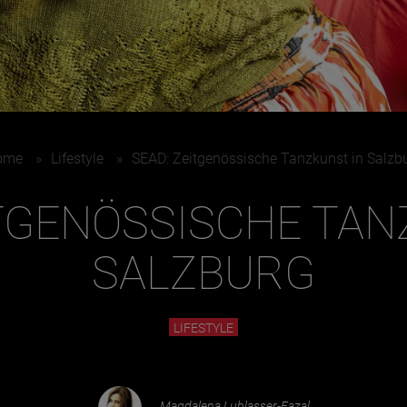
Juni
ome
»
Lifestyle
»
SEAD: Zeitgenössische Tanzkunst in Salzb
ITGENÖSSISCHE TAN
SALZBURG
LIFESTYLE
Magdalena Lublasser-Fazal