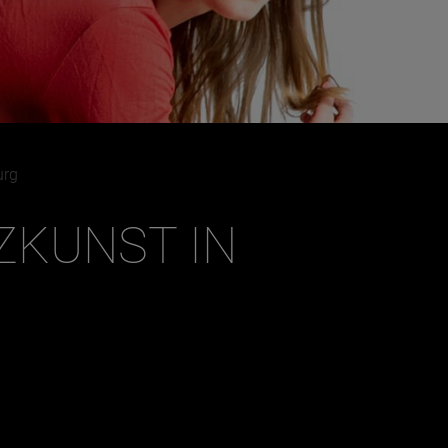
Dezember
urg
ZKUNST IN