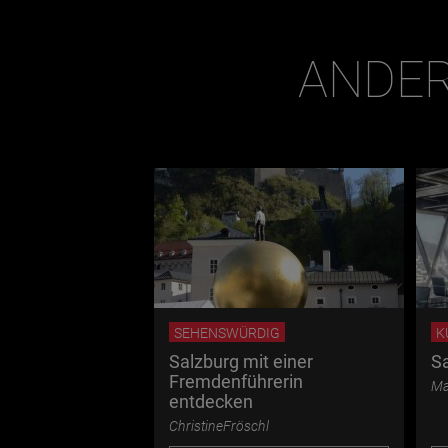
ANDER
SEHENSWÜRDIG
K
Salzburg mit einer
S
Fremdenführerin
Ma
entdecken
ChristineFröschl