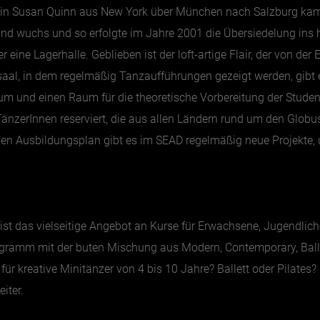
rin Susan Quinn aus New York über München nach Salzburg kam u
nd wuchs und so erfolgte im Jahre 2001 die Übersiedelung ins 
eine Lagerhalle. Geblieben ist der loft-artige Flair, der von der
aal, in dem regelmäßig Tanzaufführungen gezeigt werden, gibt 
um und einen Raum für die theoretische Vorbereitung der Studen
TänzerInnen reserviert, die aus allen Ländern rund um den Globus
xen Ausbildungsplan gibt es im SEAD regelmäßig neue Projekte
st das vielseitige Angebot an Kurse für Erwachsene, Jugendlich
rogramm mit der buten Mischung aus Modern, Contemporary, Ballet
ür kreative Minitänzer von 4 bis 10 Jahre? Ballett oder Pilate
eiter.