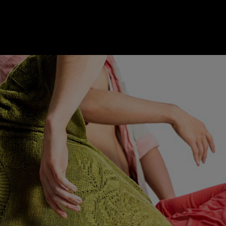
ER
KATEGORIEN
BE
MO
Essen & Trinken
Kunst & Kultur
Outdoor & Sport
Brauchtum
Jänne
Gesundheit
Lifestyle
Febru
Nachhaltigkeit
Hotel & Reise
März
Sehenswürdig
Archiv
April
IGEN
Mai