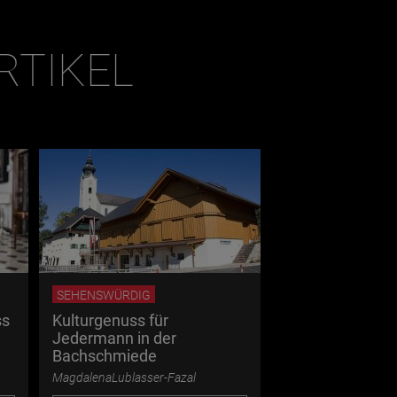
RTIKEL
SEHENSWÜRDIG
ss
Kulturgenuss für
Jedermann in der
Bachschmiede
MagdalenaLublasser-Fazal