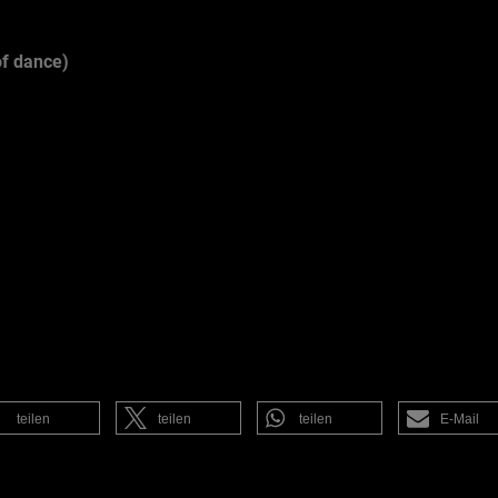
f dance)
teilen
teilen
teilen
E-Mail