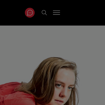
ITRÄGE NACH
NAT
r
Juli
ar
August
September
Oktober
November