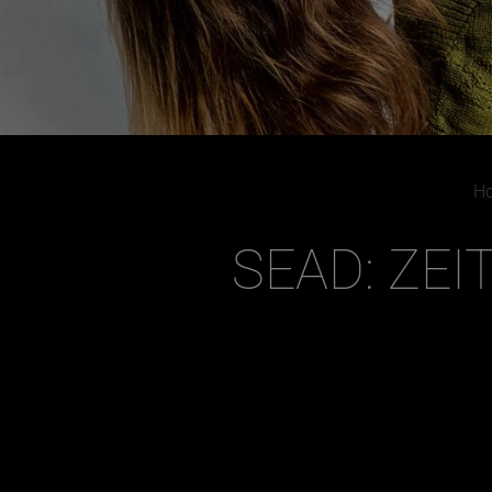
H
SEAD: ZE