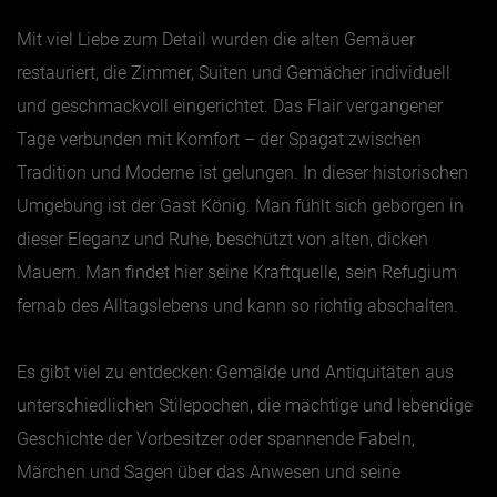
Mit viel Liebe zum Detail wurden die alten Gemäuer
Jänner
restauriert, die Zimmer, Suiten und Gemächer individuell
Februar
und geschmackvoll eingerichtet. Das Flair vergangener
März
Tage verbunden mit Komfort – der Spagat zwischen
April
Tradition und Moderne ist gelungen. In dieser historischen
Umgebung ist der Gast König. Man fühlt sich geborgen in
Mai
dieser Eleganz und Ruhe, beschützt von alten, dicken
Juni
Mauern. Man findet hier seine Kraftquelle, sein Refugium
Juli
fernab des Alltagslebens und kann so richtig abschalten.
August
September
Es gibt viel zu entdecken: Gemälde und Antiquitäten aus
Oktober
unterschiedlichen Stilepochen, die mächtige und lebendige
November
Geschichte der Vorbesitzer oder spannende Fabeln,
Märchen und Sagen über das Anwesen und seine
Dezember