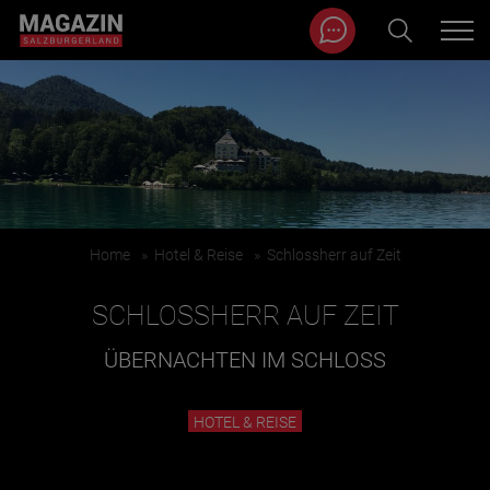
Magazin durchsuchen...
Zum Inhalt springen
BEITRÄGE IN MEINER NÄHE
Home
»
Hotel & Reise
»
Schlossherr auf Zeit
SCHLOSSHERR AUF ZEIT
ÜBERNACHTEN IM SCHLOSS
BEITRÄGE IN MEINER NÄHE ANZEIGEN
HOTEL & REISE
KATEGORIEN