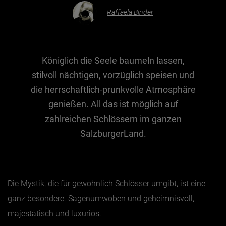
Raffaela Binder
Essen & Trinken
Outdoor & Sport
Königlich die Seele baumeln lassen,
Gesundheit
stilvoll nächtigen, vorzüglich speisen und
Nachhaltigkeit
die herrschaftlich-prunkvolle Atmosphäre
Sehenswürdig
genießen. All das ist möglich auf
Kunst & Kultur
zahlreichen Schlössern im ganzen
Brauchtum
SalzburgerLand.
Lifestyle
Hotel & Reise
Die Mystik, die für gewöhnlich Schlösser umgibt, ist eine
Archiv
ganz besondere. Sagenumwoben und geheimnisvoll,
majestätisch und luxuriös.
BEITRÄGE NACH MONAT