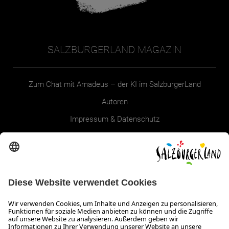
SALZBURGERLAND MAGAZIN
Zum Chat mit Amadeus – der KI im SalzburgerLand
Autoren
Impressum & Datenschutz
Erklärung zur Barrierefreiheit Magazin
SALZBURGERLAND
Infos zum Urlaub im SalzburgerLand
Veranstaltungen im SalzburgerLand