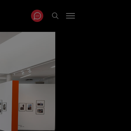
ITRÄGE NACH
NAT
r
Juli
ar
August
September
Oktober
November
Dezember