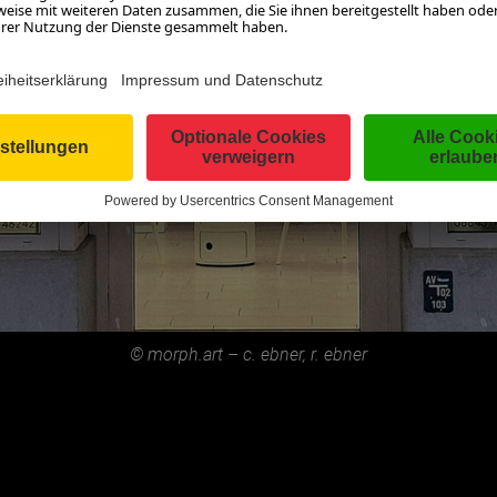
© morph.art – c. ebner, r. ebner