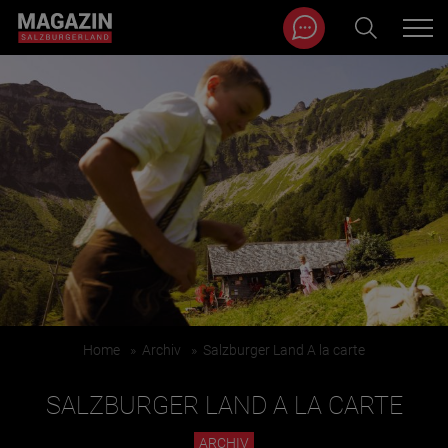
Magazin durchsuchen...
Zum Inhalt springen
BEITRÄGE IN MEINER NÄHE
Home
»
Archiv
»
Salzburger Land A la carte
BEITRÄGE IN MEINER NÄHE ANZEIGEN
SALZBURGER LAND A LA CARTE
KATEGORIEN
ARCHIV