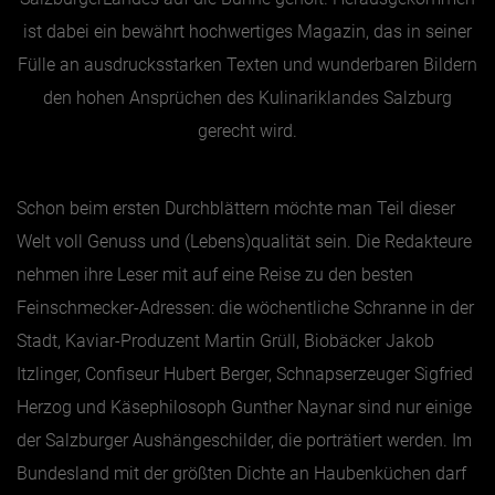
ist dabei ein bewährt hochwertiges Magazin, das in seiner
Jänner
Fülle an ausdrucksstarken Texten und wunderbaren Bildern
Februar
den hohen Ansprüchen des Kulinariklandes Salzburg
gerecht wird.
März
April
Mai
Schon beim ersten Durchblättern möchte man Teil dieser
Welt voll Genuss und (Lebens)qualität sein. Die Redakteure
Juni
nehmen ihre Leser mit auf eine Reise zu den besten
Juli
Feinschmecker-Adressen: die wöchentliche Schranne in der
August
Stadt, Kaviar-Produzent Martin Grüll, Biobäcker Jakob
September
Itzlinger, Confiseur Hubert Berger, Schnapserzeuger Sigfried
Oktober
Herzog und Käsephilosoph Gunther Naynar sind nur einige
November
der Salzburger Aushängeschilder, die porträtiert werden. Im
Dezember
Bundesland mit der größten Dichte an Haubenküchen darf