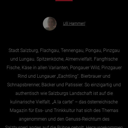
Essen & Trinken
Ulli Hammerl
Outdoor & Sport
Gesundheit
Nachhaltigkeit
Stadt Salzburg, Flachgau, Tennengau, Pongau, Pinzgau
Sehenswürdig
und Lungau. Spitzenköche, Almenvielfalt. Fangfrische
Kunst & Kultur
Fische, Käse in allen Varianten, Pongauer Wild, Pinzgauer
Brauchtum
Rind und Lungauer „Eachtling“. Bierbrauer und
Lifestyle
Schnapsbrenner, Bäcker und Patissier. So einzigartig und
authentisch wie Salzburgs Landschaft ist auf die
Hotel & Reise
kulinarische Vielfalt. „A la carte“ – das österreichische
Archiv
Magazin für Ess- und Trinkkultur hat sich des Themas
angenommen und den Genuss-Reichtum des
BEITRÄGE NACH MONAT
SalzburgerLandes auf die Bühne geholt. Herausgekommen