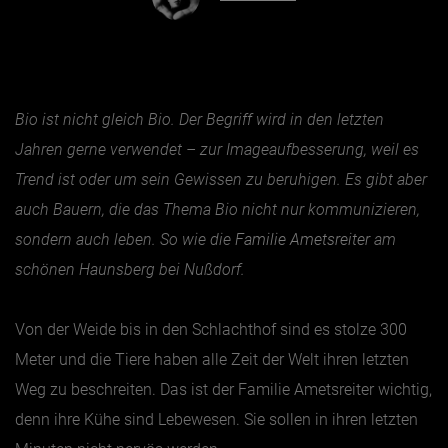
Essen & Trinken
Outdoor & Sport
Bio ist nicht gleich Bio. Der Begriff wird in den letzten
Gesundheit
Jahren gerne verwendet – zur Imageaufbesserung, weil es
Nachhaltigkeit
Trend ist oder um sein Gewissen zu beruhigen. Es gibt aber
Sehenswürdig
auch Bauern, die das Thema Bio nicht nur kommunizieren,
Kunst & Kultur
sondern auch leben. So wie die
Familie Ametsreiter
am
Brauchtum
schönen Haunsberg bei Nußdorf.
Lifestyle
Von der Weide bis in den Schlachthof sind es stolze 300
Hotel & Reise
Meter und die Tiere haben alle Zeit der Welt ihren letzten
Archiv
Weg zu beschreiten. Das ist der Familie Ametsreiter wichtig,
denn ihre Kühe sind Lebewesen. Sie sollen in ihren letzten
BEITRÄGE NACH MONAT