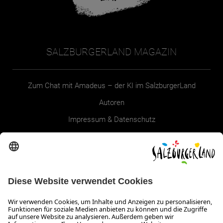
SALZBURGERLAND MAGAZIN
Zum Chat mit Amadeus – der KI im SalzburgerLand
Autoren
Impressum & Datenschutz
Erklärung zur Barrierefreiheit Magazin
SALZBURGERLAND
Infos zum Urlaub im SalzburgerLand