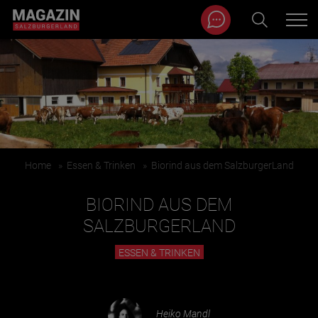
Magazin durchsuchen...
Zum Inhalt springen
BEITRÄGE IN MEINER NÄHE
Home
»
Essen & Trinken
»
Biorind aus dem SalzburgerLand
BIORIND AUS DEM
SALZBURGERLAND
ESSEN & TRINKEN
BEITRÄGE IN MEINER NÄHE ANZEIGEN
KATEGORIEN
Heiko Mandl