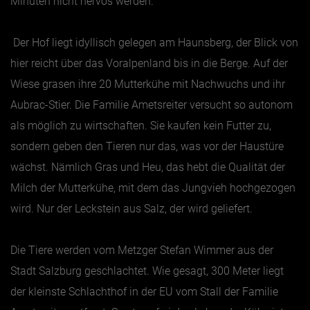
Minuten nicht nervös werden.
Jänner
Der Hof liegt idyllisch gelegen am Haunsberg, der Blick von
Februar
hier reicht über das Voralpenland bis in die Berge. Auf der
März
Wiese grasen ihre 20 Mutterkühe mit Nachwuchs und ihr
Aubrac-Stier. Die Familie Ametsreiter versucht so autonom
April
als möglich zu wirtschaften. Sie kaufen kein Futter zu,
Mai
sondern geben den Tieren nur das, was vor der Haustüre
Juni
wächst. Nämlich Gras und Heu, das hebt die Qualität der
Juli
Milch der Mutterkühe, mit dem das Jungvieh hochgezogen
August
wird. Nur der Leckstein aus Salz, der wird geliefert.
September
Oktober
Die Tiere werden vom Metzger Stefan Wimmer aus der
Stadt Salzburg geschlachtet. Wie gesagt, 300 Meter liegt
November
der kleinste Schlachthof in der EU vom Stall der Familie
Dezember