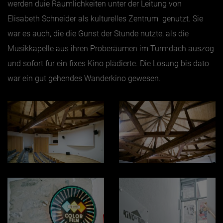
werden duie Räumlichkeiten unter der Leitung von
Elisabeth Schneider als kulturelles Zentrum genutzt. Sie
Jänner
war es auch, die die Gunst der Stunde nutzte, als die
Februar
Musikkapelle aus ihren Proberäumen im Turmdach auszog
März
und sofort für ein fixes Kino plädierte. Die Lösung bis dato
April
war ein gut gehendes Wanderkino gewesen.
Mai
Juni
Juli
August
September
Oktober
November
Dezember