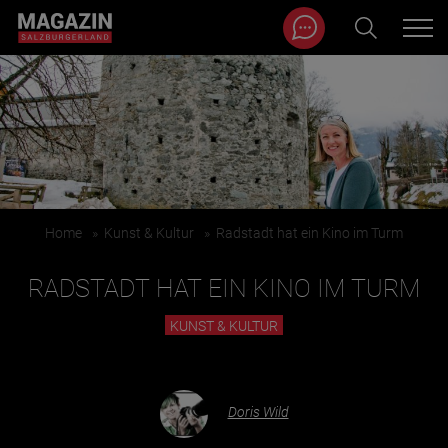
Magazin durchsuchen...
Zum Inhalt springen
BEITRÄGE IN MEINER NÄHE
Home
»
Kunst & Kultur
»
Radstadt hat ein Kino im Turm
RADSTADT HAT EIN KINO IM TURM
KUNST & KULTUR
BEITRÄGE IN MEINER NÄHE ANZEIGEN
Doris Wild
KATEGORIEN