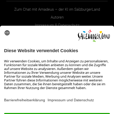
Zum Chat mit Amadeus – der KI im SalzburgerLand
Autoren
Impressum & Datenschutz
Erklärung zur Barrierefreiheit Magazin
SALZBURGERLAND
Infos zum Urlaub im SalzburgerLand
Veranstaltungen im SalzburgerLand
Aktuelle Urlaubsangebote
Newsroom
Presse
Broschüren Shop