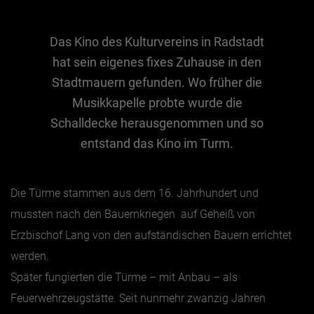
Das Kino des Kulturvereins in Radstadt
Essen & Trinken
hat sein eigenes fixes Zuhause in den
Outdoor & Sport
Stadtmauern gefunden. Wo früher die
Gesundheit
Musikkapelle probte wurde die
Nachhaltigkeit
Schalldecke herausgenommen und so
Sehenswürdig
entstand das Kino im Turm.
Kunst & Kultur
Brauchtum
Die Türme stammen aus dem 16. Jahrhundert und
Lifestyle
mussten nach den Bauernkriegen auf Geheiß von
Hotel & Reise
Erzbischof Lang von den aufständischen Bauern errichtet
Archiv
werden.
Später fungierten die Türme – mit Anbau – als
Feuerwehrzeugstätte. Seit nunmehr zwanzig Jahren
BEITRÄGE NACH MONAT