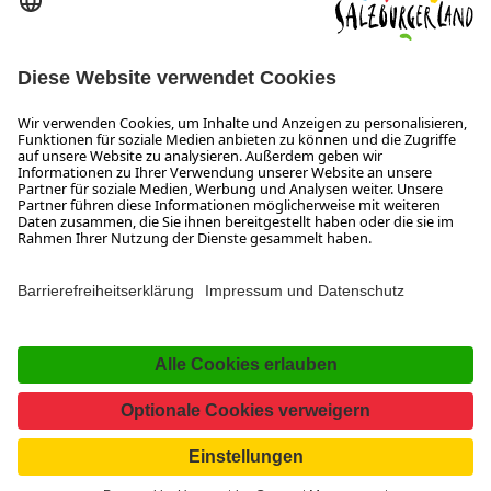
SALZBURGERLAND
Infos zum Urlaub im SalzburgerLand
Veranstaltungen im SalzburgerLand
Aktuelle Urlaubsangebote
Newsroom
Presse
Broschüren Shop