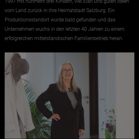
1997 mit nunmehr drei Kindern, viel Elan und guten Ideen
vom Land zurück in ihre Heimatstadt Salzburg. Ein
Jänner
Produktionsstandort wurde bald gefunden und das
Februar
Unternehmen wuchs in den letzten 40 Jahren zu einem
März
erfolgreichen mittelständischen Familienbetrieb heran.
April
Mai
Juni
Juli
August
September
Oktober
November
Dezember