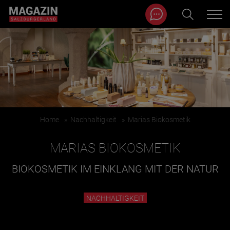
Magazin durchsuchen...
Zum Inhalt springen
BEITRÄGE IN MEINER NÄHE
Home
»
Nachhaltigkeit
»
Marias Biokosmetik
MARIAS BIOKOSMETIK
BIOKOSMETIK IM EINKLANG MIT DER NATUR
BEITRÄGE IN MEINER NÄHE ANZEIGEN
NACHHALTIGKEIT
KATEGORIEN