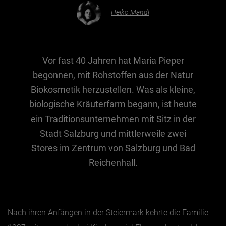
Heiko Mandl
Essen & Trinken
Outdoor & Sport
Vor fast 40 Jahren hat Maria Pieper
Gesundheit
begonnen, mit Rohstoffen aus der Natur
Nachhaltigkeit
Biokosmetik herzustellen. Was als kleine,
Sehenswürdig
biologische Kräuterfarm begann, ist heute
Kunst & Kultur
ein Traditionsunternehmen mit Sitz in der
Brauchtum
Stadt Salzburg und mittlerweile zwei
Stores im Zentrum von Salzburg und Bad
Lifestyle
Reichenhall.
Hotel & Reise
Archiv
Nach ihren Anfängen in der Steiermark kehrte die Familie
BEITRÄGE NACH MONAT