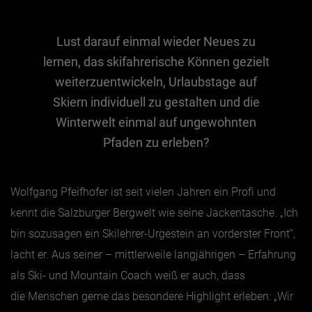
Lust darauf einmal wieder Neues zu
Essen & Trinken
lernen, das skifahrerische Können gezielt
Outdoor & Sport
weiterzuentwickeln, Urlaubstage auf
Gesundheit
Skiern individuell zu gestalten und die
Nachhaltigkeit
Winterwelt einmal auf ungewohnten
Sehenswürdig
Pfaden zu erleben?
Kunst & Kultur
Brauchtum
Wolfgang Pfeifhofer ist seit vielen Jahren ein Profi und
Lifestyle
kennt die Salzburger Bergwelt wie seine Jackentasche. „Ich
Hotel & Reise
bin sozusagen ein Skilehrer-Urgestein an vorderster Front“,
Archiv
lacht er. Aus seiner – mittlerweile langjährigen – Erfahrung
als Ski- und Mountain Coach weiß er auch, dass
die Menschen gerne das besondere Highlight erleben: „Wir
BEITRÄGE NACH MONAT