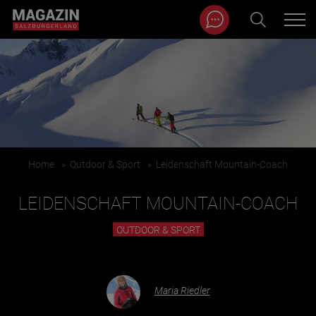
Magazin durchsuchen...
Zum Inhalt springen
BEITRÄGE IN MEINER NÄHE
Home
»
Outdoor & Sport
»
Leidenschaft Mountain-Coach
LEIDENSCHAFT MOUNTAIN-COACH
OUTDOOR & SPORT
BEITRÄGE IN MEINER NÄHE ANZEIGEN
Maria Riedler
KATEGORIEN