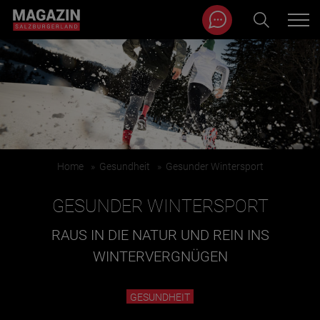
Magazin durchsuchen...
Zum Inhalt springen
BEITRÄGE IN MEINER NÄHE
Home
»
Gesundheit
»
Gesunder Wintersport
GESUNDER WINTERSPORT
RAUS IN DIE NATUR UND REIN INS
WINTERVERGNÜGEN
BEITRÄGE IN MEINER NÄHE ANZEIGEN
GESUNDHEIT
KATEGORIEN