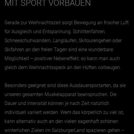
MIT SPORT VORBAUEN
Jänner
Gerade zur Weihnachtszeit sorgt Bewegung an frischer Luft
Februar
für Ausgleich und Entspannung.
Schlittenfahren,
März
Schneeschuhwandern, Langlaufen, Skitourengehen oder
April
Skifahren an den freien Tagen sind eine wunderbare
Mai
Möglichkeit – positiver Nebeneffekt: so kann man auch
Juni
gleich dem Weihnachtsspeck an den Hüften vorbeugen.
Juli
Besonders geeignet sind diese Ausdauersportarten, da sie
August
unseren gesamten Muskelapparat beanspruchen. Die
September
Dauer und Intensität können je nach Zeit natürlich
Oktober
individuell variiert werden. Wem das körperlich zu viel ist,
November
kann alternativ auch an den vielen sagenhaft schönen
Dezember
winterlichen Zielen im SalzburgerLand spazieren gehen –