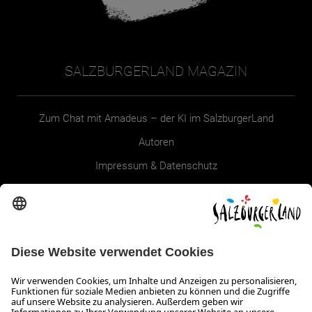
SALZBURGERLAND MAGAZIN
Zum Chat mit Amadeus – der KI im SalzburgerLand
Autoren
Impressum & Datenschutz
Erklärung zur Barrierefreiheit Magazin
SALZBURGERLAND
Infos zum Urlaub im SalzburgerLand