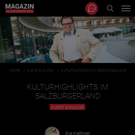
Magazin durchsuchen...
Zum Inhalt springen
BEITRÄGE IN MEINER NÄHE
Home
»
Kunst & Kultur
»
Kulturhighlights im SalzburgerLand
KULTURHIGHLIGHTS IM
SALZBURGERLAND
KUNST & KULTUR
BEITRÄGE IN MEINER NÄHE ANZEIGEN
KATEGORIEN
Eva Krallinger