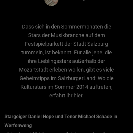
Essen & Trinken
Dass sich in den Sommermonaten die
Outdoor & Sport
Stars der Musikbranche auf dem
Gesundheit
Festspielparkett der Stadt Salzburg
Nachhaltigkeit
tummeln, ist bekannt. Für alle jene, die
Sehenswürdig
ihre Lieblingsstars außerhalb der
Kunst & Kultur
Mozartstadt erleben wollen, gibt es viele
Geheimtipps im SalzburgerLand: Wo die
Brauchtum
Kulturstars im Sommer 2014 auftreten,
Lifestyle
erfahrt ihr hier.
Hotel & Reise
Archiv
Stargeiger Daniel Hope und Tenor Michael Schade in
Werfenweng
BEITRÄGE NACH MONAT