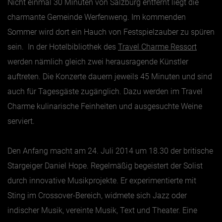
Nicht einmal 30 Minuten von Salzburg entfernt liegt die
charmante Gemeinde Werfenweng. Im kommenden
Jänner
Sommer wird dort ein Hauch von Festspielzauber zu spüren
Februar
sein. In der Hotelbibliothek des
Travel Charme Ressort
März
werden nämlich gleich zwei herausragende Künstler
April
auftreten. Die Konzerte dauern jeweils 45 Minuten und sind
auch für Tagesgäste zugänglich. Dazu werden im Travel
Mai
Charme kulinarische Feinheiten und ausgesuchte Weine
Juni
serviert.
Juli
August
Den Anfang macht am 24. Juli 2014 um 18.30 der britische
September
Stargeiger Daniel Hope. Regelmäßig begeistert der Solist
Oktober
durch innovative Musikprojekte. Er experimentierte mit
November
Sting im Crossover-Bereich, widmete sich Jazz oder
indischer Musik, vereinte Musik, Text und Theater. Eine
Dezember