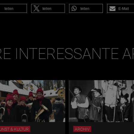
teilen
teilen
teilen
E-Mail
E INTERESSANTE A
UNST & KULTUR
ARCHIV