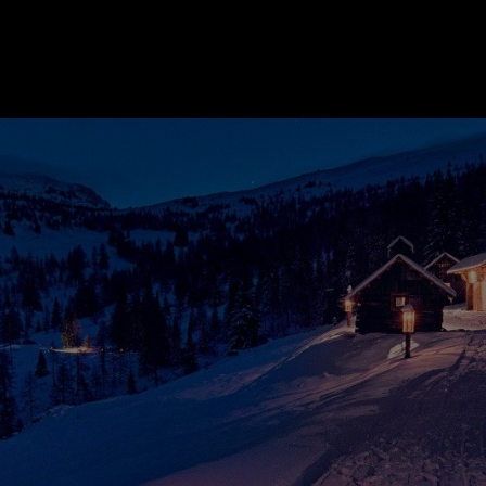
ER
KATEGORIEN
BE
MO
Essen & Trinken
Kunst & Kultur
Outdoor & Sport
Brauchtum
Jänne
Gesundheit
Lifestyle
Febru
Nachhaltigkeit
Hotel & Reise
März
Sehenswürdig
Archiv
April
Mai
IGEN
Juni