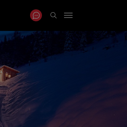
ITRÄGE NACH
NAT
r
Juli
ar
August
September
Oktober
November
Dezember