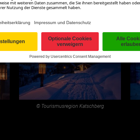
© Tourismusregion Katschberg