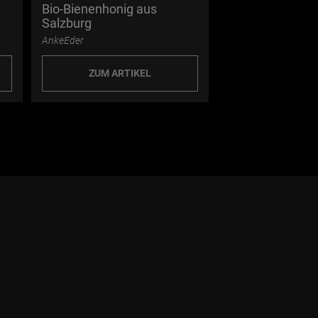
Bio-Bienenhonig aus
Winterurlaub ab
Salzburg
Piste
AnkeEder
EvaKrallinger
ZUM ARTIKEL
ZUM ART