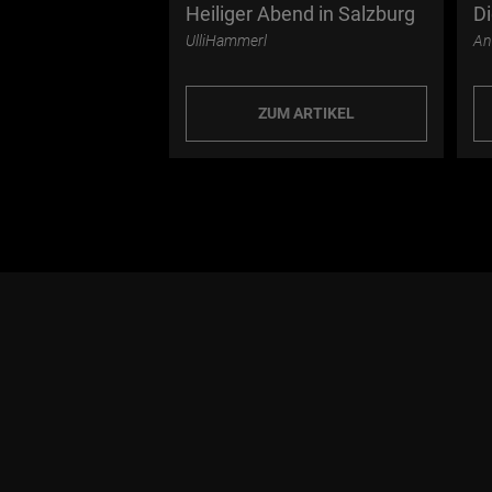
b abseits der
Heiliger Abend in Salzburg
D
UlliHammerl
An
 ARTIKEL
ZUM ARTIKEL