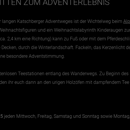
ITTEN ZUM ADVENTERLEBNIS
r langen Katschberger Adventweges ist der Wichtelweg beim
Al
Weihnachtsfiguren und ein Weihnachtslabyrinth Kinderaugen zum L
ca. 2,4 km eine Richtung) kann zu Fuß oder mit dem Pferdeschli
e Decken, durch die Winterlandschaft. Fackeln, das Kerzenlicht d
eine besondere Adventstimmung.
tenlosen Teestationen entlang des Wanderwegs. Zu Beginn des K
 den ihr euch dann an den urigen Holzöfen mit dampfendem Tee 
25
jeden Mittwoch, Freitag, Samstag und Sonntag sowie Montag