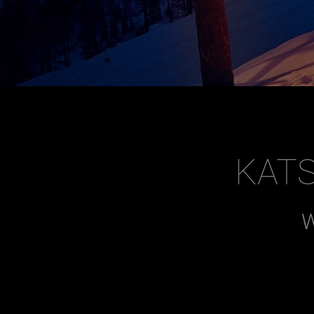
KAT
W