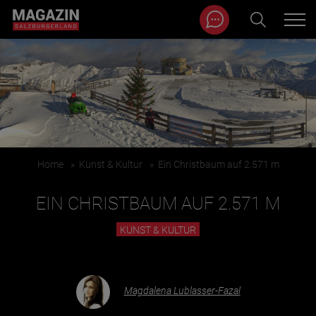
Magazin durchsuchen...
Zum Inhalt springen
BEITRÄGE IN MEINER NÄHE
Home
»
Kunst & Kultur
»
Ein Christbaum auf 2.571 m
EIN CHRISTBAUM AUF 2.571 M
KUNST & KULTUR
BEITRÄGE IN MEINER NÄHE ANZEIGEN
Magdalena Lublasser-Fazal
KATEGORIEN