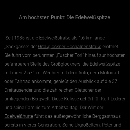
Am höchsten Punkt: Die Edelweißspitze
Essen & Trinken
Outdoor & Sport
Gesundheit
Seit 1935 ist die Edelweißstraße als 1,6 km lange
„Sackgasse“ der
Großglockner Hochalpenstraße
eröffnet.
Nachhaltigkeit
Sie führt vom berühmten „Fuscher Törl“ hinauf zur höchsten
Sehenswürdig
befahrbaren Stelle des Großglockners, die Edelweißspitze
Kunst & Kultur
mit ihren 2.571 m. Wer hier mit dem Auto, dem Motorrad
Brauchtum
oder Fahrrad ankommt, genießt den Ausblick auf die 37
Lifestyle
Dreitausender und die zahlreichen Gletscher der
Hotel & Reise
umliegenden Bergwelt. Diese Kulisse gehört für Kurt Lederer
Archiv
und seine Familie zum Arbeitsalltag. Der Wirt der
Edelweißhütte
führt das außergewöhnliche Berggasthaus
BEITRÄGE NACH MONAT
bereits in vierter Generation. Seine Urgroßeltern, Peter und