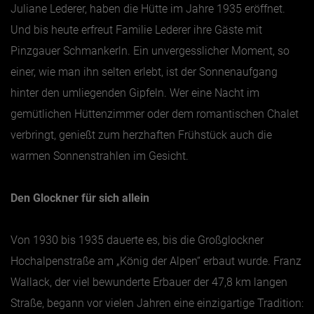
Juliane Lederer, haben die Hütte im Jahre 1935 eröffnet.
Und bis heute erfreut Familie Lederer ihre Gäste mit
Jänner
Pinzgauer Schmankerln. Ein unvergesslicher Moment, so
Februar
einer, wie man ihn selten erlebt, ist der Sonnenaufgang
März
hinter den umliegenden Gipfeln. Wer eine Nacht im
April
gemütlichen Hüttenzimmer oder dem romantischen Chalet
Mai
verbringt, genießt zum herzhaften Frühstück auch die
Juni
warmen Sonnenstrahlen im Gesicht.
Juli
Den Glockner für sich allein
August
September
Von 1930 bis 1935 dauerte es, bis die Großglockner
Oktober
Hochalpenstraße am „König der Alpen“ erbaut wurde. Franz
November
Wallack, der viel bewunderte Erbauer der 47,8 km langen
Dezember
Straße, begann vor vielen Jahren eine einzigartige Tradition: