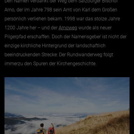
Den Namen verdankt der Weg dem Salzburger Bischof
Arno, der im Jahre 798 sein Amt von Karl dem Großen
Jänner
persönlich verliehen bekam. 1998 war das stolze Jahre
Februar
1200 Jahre her – und der
Arnoweg
wurde als neuer
März
Pilgerpfad erschaffen. Doch der Namensgeber ist nicht der
einzige kirchliche Hintergrund der landschaftlich
April
beeindruckenden Strecke: Der Rundwanderweg folgt
Mai
immerzu den Spuren der Kirchengeschichte.
Juni
Juli
August
September
Oktober
November
Dezember