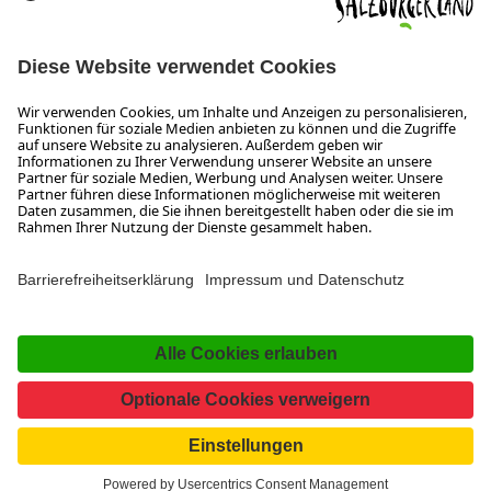
SALZBURGERLAND
Infos zum Urlaub im SalzburgerLand
Veranstaltungen im SalzburgerLand
Aktuelle Urlaubsangebote
Newsroom
Presse
Broschüren Shop