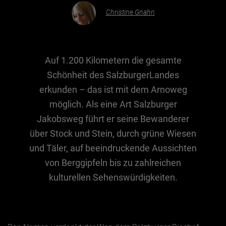
Christine Gnahn
Essen & Trinken
Outdoor & Sport
Auf 1.200 Kilometern die gesamte
Gesundheit
Schönheit des SalzburgerLandes
Nachhaltigkeit
erkunden – das ist mit dem Arnoweg
Sehenswürdig
möglich. Als eine Art Salzburger
Kunst & Kultur
Jakobsweg führt er seine Bewanderer
Brauchtum
über Stock und Stein, durch grüne Wiesen
und Täler, auf beeindruckende Aussichten
Lifestyle
von Berggipfeln bis zu zahlreichen
Hotel & Reise
kulturellen Sehenswürdigkeiten.
Archiv
BEITRÄGE NACH MONAT