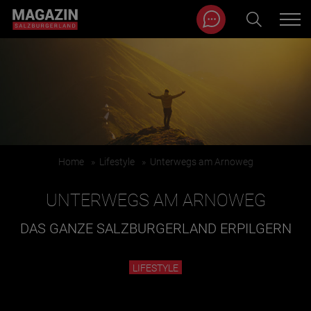
Magazin durchsuchen...
Zum Inhalt springen
BEITRÄGE IN MEINER NÄHE
Home
»
Lifestyle
»
Unterwegs am Arnoweg
UNTERWEGS AM ARNOWEG
DAS GANZE SALZBURGERLAND ERPILGERN
BEITRÄGE IN MEINER NÄHE ANZEIGEN
LIFESTYLE
KATEGORIEN