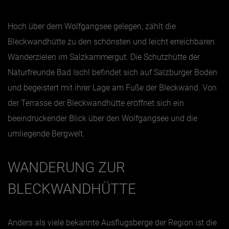
Hoch über dem Wolfgangsee gelegen, zählt die
Jänner
Bleckwandhütte zu den schönsten und leicht erreichbaren
Februar
Wanderzielen im Salzkammergut. Die Schutzhütte der
März
Naturfreunde Bad Ischl befindet sich auf Salzburger Boden
April
und begeistert mit ihrer Lage am Fuße der Bleckwand. Von
Mai
der Terrasse der Bleckwandhütte eröffnet sich ein
Juni
beeindruckender Blick über den Wolfgangsee und die
Juli
umliegende Bergwelt.
August
WANDERUNG ZUR
September
Oktober
BLECKWANDHÜTTE
November
Dezember
Anders als viele bekannte Ausflugsberge der Region ist die