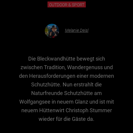
OUTDOOR & SPORT
Essen & Trinken
Outdoor & Sport
Melanie Deisl
Gesundheit
Nachhaltigkeit
Sehenswürdig
Die Bleckwandhütte bewegt sich
zwischen Tradition, Wandergenuss und
Kunst & Kultur
den Herausforderungen einer modernen
Brauchtum
Schutzhütte. Nun erstrahlt die
Lifestyle
Naturfreunde Schutzhütte am
Hotel & Reise
Wolfgangsee in neuem Glanz und ist mit
Archiv
neuem Hüttenwirt Christoph Stummer
wieder für die Gäste da.
BEITRÄGE NACH MONAT