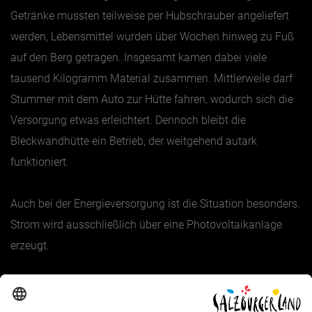
Getränke mussten teilweise per Hubschrauber angeliefert
werden, Lebensmittel wurden über Wochen hinweg zu Fuß
auf den Berg getragen. Insgesamt kamen dabei viele
tausend Kilogramm Material zusammen. Mittlerweile darf
Stummer mit dem Auto zur Hütte fahren, wodurch sich die
Versorgung etwas erleichtert. Dennoch bleibt die
Bleckwandhütte ein Betrieb, der weitgehend autark
funktioniert.
Auch bei der Energieversorgung ist die Situation besonders.
Strom wird ausschließlich über eine Photovoltaikanlage
erzeugt.