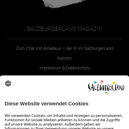
SALZBURGERLAND MAGAZIN
Zum Chat mit Amadeus – der KI im SalzburgerLand
Autoren
Impressum & Datenschutz
Erklärung zur Barrierefreiheit Magazin
SALZBURGERLAND
Infos zum Urlaub im SalzburgerLand