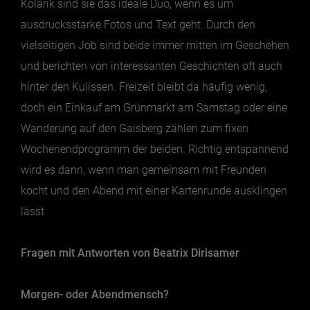
Kolarik sind sie das ideale Duo, wenn es um
ausdrucksstarke Fotos und Text geht. Durch den
Essen & Trinken
vielseitigen Job sind beide immer mitten im Geschehen
Outdoor & Sport
und berichten von interessanten Geschichten oft auch
hinter den Kulissen. Freizeit bleibt da häufig wenig,
Gesundheit
doch ein Einkauf am Grünmarkt am Samstag oder eine
Nachhaltigkeit
Wanderung auf den Gaisberg zählen zum fixen
Sehenswürdig
Wochenendprogramm der beiden. Richtig entspannend
Kunst & Kultur
wird es dann, wenn man gemeinsam mit Freunden
Brauchtum
kocht und den Abend mit einer Kartenrunde ausklingen
Lifestyle
lässt
Hotel & Reise
Archiv
Fragen mit Antworten von Beatrix Dirisamer
Morgen- oder Abendmensch?
BEITRÄGE NACH MONAT