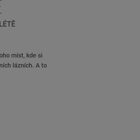
Ě
LÉTĚ
ho míst, kde si
ích lázních. A to