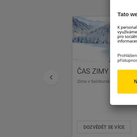
ČAS ZIMY
Zima v Salcbursku. Pro to žije
DOZVĚDĚT SE VÍCE