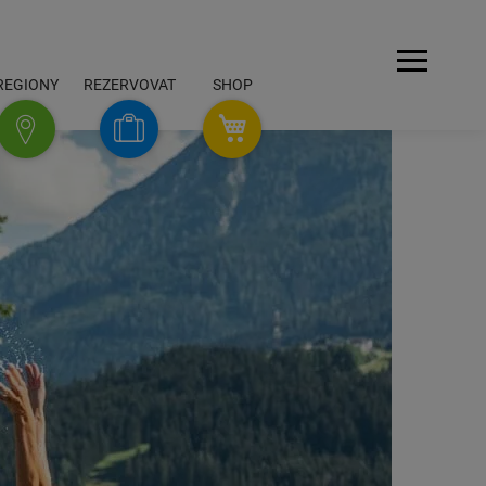
Navigace
REGIONY
REZERVOVAT
SHOP
SHOP
Rezervovat
Regiony