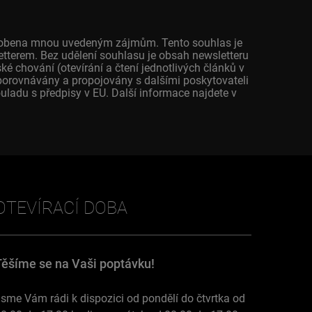
působena mnou uvedeným zájmům. Tento souhlas je
letterem. Bez udělení souhlasu je obsah newsletteru
 chování (otevírání a čtení jednotlivých článků v
porovnávány a propojovány s dalšími poskytovateli
ladu s předpisy v EU. Další informace najdete v
OTEVÍRACÍ DOBA
Těšíme se na Vaši poptávku!
sme Vám rádi k dispozici od pondělí do čtvrtka od