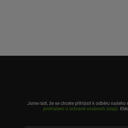
Jsme rádi, že se chcete přihlásit k odběru našeh
prohlášení o ochraně osobních údajů
. Kli
Vaše
emailová
adresa