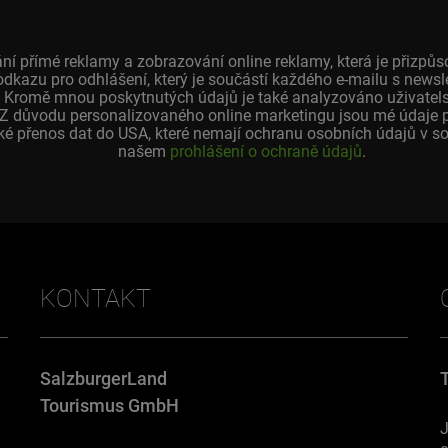
ní přímé reklamy a zobrazování online reklamy, která je přiz
odkazu pro odhlášení, který je součástí každého e-mailu s news
 Kromě mnou poskytnutých údajů je také analyzováno uživatelské
. Z důvodu personalizovaného online marketingu jsou mé údaje 
é přenos dat do USA, které nemají ochranu osobních údajů v sou
našem
prohlášení o ochraně údajů
.
KONTAKT
SalzburgerLand
Tourismus GmbH
J