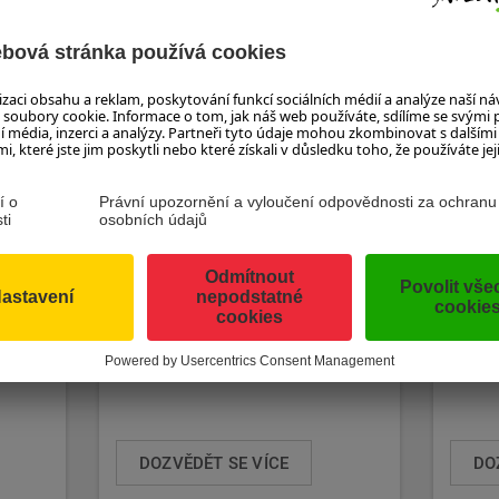
LÉTO V SALCBURSKU
LET
SAL
me.
HORY, VODA, SLUNCE A PŘEKRÁSNÁ
PŘÍRODA Světoznámé památky,
Vybírát
jedinečná příroda, ...
Klikně
DOZVĚDĚT SE VÍCE
DO