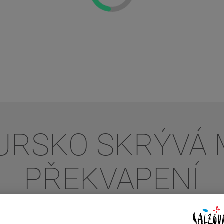
URSKO SKRÝVÁ
PŘEKVAPENÍ
NECHEJTE SE INSPIROVAT