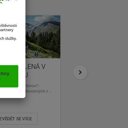
NÍ DOVOLENÁ V
SALZBURGERLAN
CBURSKU
CARD
PONDĚLÍ – PŘÍJEZD DO SAL
e si letní dovolenou? -
Po bezproblémovém příjezdu 
te na nabídku dovolených v ...
přijeli ...
ZVĚDĚT SE VÍCE
DOZVĚDĚT SE VÍCE