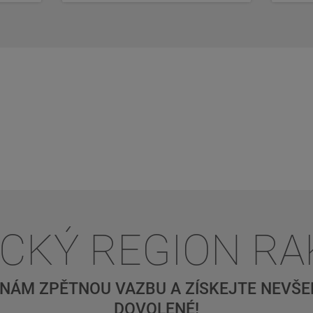
ICKÝ REGION R
NÁM ZPĚTNOU VAZBU A ZÍSKEJTE NEVŠED
DOVOLENÉ!