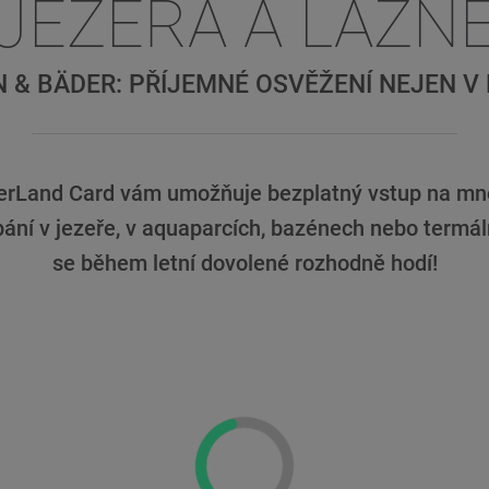
JEZERA A LÁZN
N & BÄDER: PŘÍJEMNÉ OSVĚŽENÍ NEJEN V 
erLand Card vám umožňuje bezplatný vstup na mno
ání v jezeře, v aquaparcích, bazénech nebo termáln
se během letní dovolené rozhodně hodí!