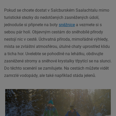
Pokud se chcete dostat v Salcburském Saalachtalu mimo
turistické stezky do nedotčených zasněžených údolí,
jednoduše si připnete na boty
sněžnice
a vezmete si s
sebou pár holí. Objevným cestám do sněhobílé přírody
nestojí nic v cestě. Úchvatná příroda, mimořádné výhledy,
místa se zvláštní atmosférou, útulné chaty uprostřed klidu
a ticha hor. Uvelebte se pohodlně na lehátku, obdivujte
zasněžené stromy a sněhové krystalky třpytící se na slunci.
Do těchto scenérií se zamilujete. Na cestách můžete vidět
zamrzlé vodopády, ale také například stáda jelenů.