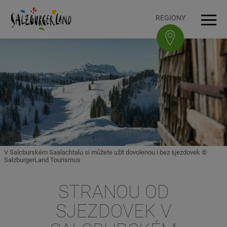
Accesskey
Accesskey
Accesskey
Accesskey
K obsahu
K navigaci
Na začátek stránky
K patičce
[3]
[0]
[1]
[2]
REGIONY
Navi
V Salcburském Saalachtalu si můžete užít dovolenou i bez sjezdovek ©
SalzburgerLand Tourismus
STRANOU OD
SJEZDOVEK V