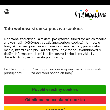
Wiener Bundesstraße 23
5300 Hallwang
+43 662 6688 44
info@salzburgerland.com
OTEVÍRACÍ DOBA
Těšíme se na Vaši poptávku!
Jsme Vám rádi k dispozici od pondělí do čtvrtka od 08:00 do
17:30 hodin a v pátek od 08:00 do 17:00 hodin.
Tiráž, Ochrana osobních údajů & vyloučení odpovědnosti
Kontakt
Prohlášení o přístupnosti