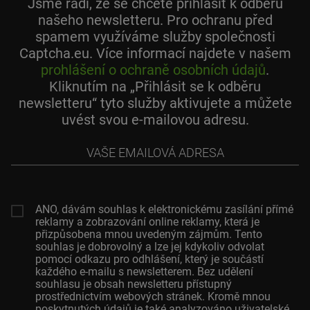
Jsme rádi, že se chcete přihlásit k odběru
našeho newsletteru. Pro ochranu před
spamem využíváme služby společnosti
Captcha.eu. Více informací najdete v našem
prohlášení o ochraně osobních údajů
.
Kliknutím na „Přihlásit se k odběru
newsletteru“ tyto služby aktivujete a můžete
uvést svou e-mailovou adresu.
Vaše
emailová
adresa
ANO, dávám souhlas k elektronickému zasílání přímé
reklamy a zobrazování online reklamy, která je
přizpůsobena mnou uvedeným zájmům. Tento
souhlas je dobrovolný a lze jej kdykoliv odvolat
pomocí odkazu pro odhlášení, který je součástí
každého e-mailu s newsletterem. Bez udělení
souhlasu je obsah newsletteru přístupný
prostřednictvím webových stránek. Kromě mnou
poskytnutých údajů je také analyzováno uživatelské