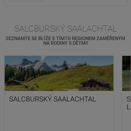
SALCBURSKÝ SAALACHTAL
SEZNAMTE SE BLÍŽE S TÍMTO REGIONEM ZAMĚŘENÝM
NA RODINY S DĚTMI!
SALCBURSKÝ SAALACHTAL
S
L