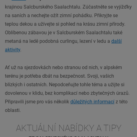
krajinou
Salcburského Saalachtalu
. Zúčastněte se vyjížďky
na
saních
a nechejte ožít zimní pohádku. Přikryjte se
teplou dekou a užívejte si pohled na krásu zimní přírody.
Oblíbenou zábavou je v
Salcburském Saalachtalu
také
metaná na ledě podobná curlingu, lezení v ledu a
další
aktivity
.
Ať už na sjezdovkách nebo stranou od nich, v alpském
terénu je potřeba dbát na bezpečnost. Svoji, vašich
blízkých i ostatních. Nepodceňujte tohle téma a užijte si
dovolenou v klidu, bez komplikací nebo zbytečných úrazů.
Připravili jsme pro vás několik
důležitých informací
z této
oblasti.
AKTUÁLNÍ NABÍDKY A TIPY