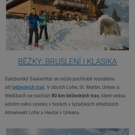
BĚŽKY: BRUSLENÍ I KLASIKA
Salcburský Saalachtal se může pochlubit rozsáhlou
sítí
běžeckých tratí
. V obcích Lofer, St. Martin, Unken a
Weißbach se nachází
80 km běžeckých tras
, které vedou
údolím nebo vysoko v horách v lyžařských střediscích
Almenwelt Lofer a Heutal v Unkenu.