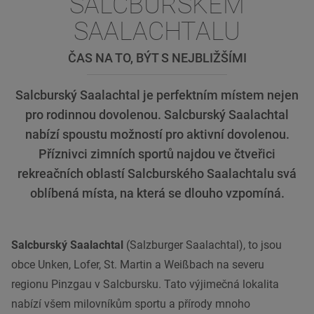
SALCBURSKÉM
SAALACHTALU
ČAS NA TO, BÝT S NEJBLIŽŠÍMI
Salcburský Saalachtal je perfektním místem nejen
pro rodinnou dovolenou. Salcburský Saalachtal
nabízí spoustu možností pro aktivní dovolenou.
Příznivci zimních sportů najdou ve čtveřici
rekreačních oblastí Salcburského Saalachtalu svá
oblíbená místa, na která se dlouho vzpomíná.
Salcburský Saalachtal
(Salzburger Saalachtal), to jsou
obce Unken, Lofer, St. Martin a Weißbach na severu
regionu Pinzgau v Salcbursku. Tato výjimečná lokalita
nabízí všem milovníkům sportu a přírody mnoho