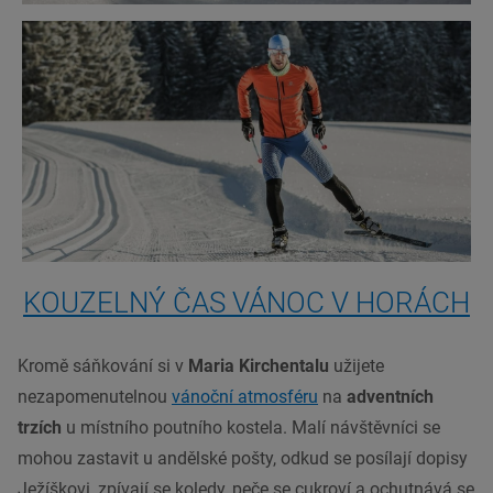
KOUZELNÝ ČAS VÁNOC V HORÁCH
Kromě sáňkování si v
Maria Kirchentalu
užijete
nezapomenutelnou
vánoční atmosféru
na
adventních
trzích
u místního poutního kostela. Malí návštěvníci se
mohou zastavit u andělské pošty, odkud se posílají dopisy
Ježíškovi, zpívají se koledy, peče se cukroví a ochutnává se