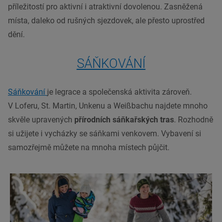
příležitostí pro aktivní i atraktivní dovolenou.
Zasněžená
místa, daleko od rušných
sjezdovek
, ale přesto uprostřed
dění.
SÁŇKOVÁNÍ
Sáňkování
je legrace a společenská aktivita zároveň.
V Loferu, St. Martin, Unkenu a Weißbachu najdete mnoho
skvěle upravených
přírodních sáňkařských tras
. Rozhodně
si užijete i vycházky se sáňkami venkovem. Vybavení si
samozřejmě můžete na mnoha místech půjčit.