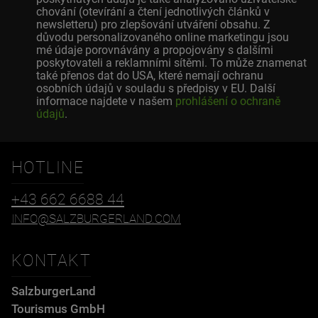
chování (otevírání a čtení jednotlivých článků v
newsletteru) pro zlepšování utváření obsahu. Z
důvodu personalizovaného online marketingu jsou
mé údaje porovnávány a propojovány s dalšími
poskytovateli a reklamními sítěmi. To může znamenat
také přenos dat do USA, které nemají ochranu
osobních údajů v souladu s předpisy v EU. Další
informace najdete v našem
prohlášení o ochraně
údajů
.
HOTLINE
+43 662 6688 44
INFO@SALZBURGERLAND.COM
KONTAKT
SalzburgerLand
Tourismus GmbH