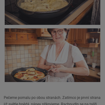
Pečeme pomalu po obou stranách. Zatímco je první strana
již světle hnědá, pánev přikryjeme. Rachnudln se na talíři