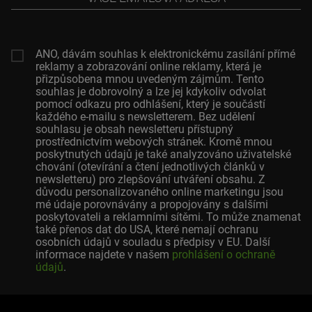
emailová
adresa
ANO, dávám souhlas k elektronickému zasílání přímé
reklamy a zobrazování online reklamy, která je
přizpůsobena mnou uvedeným zájmům. Tento
souhlas je dobrovolný a lze jej kdykoliv odvolat
pomocí odkazu pro odhlášení, který je součástí
každého e-mailu s newsletterem. Bez udělení
souhlasu je obsah newsletteru přístupný
prostřednictvím webových stránek. Kromě mnou
poskytnutých údajů je také analyzováno uživatelské
chování (otevírání a čtení jednotlivých článků v
newsletteru) pro zlepšování utváření obsahu. Z
důvodu personalizovaného online marketingu jsou
mé údaje porovnávány a propojovány s dalšími
poskytovateli a reklamními sítěmi. To může znamenat
také přenos dat do USA, které nemají ochranu
osobních údajů v souladu s předpisy v EU. Další
informace najdete v našem
prohlášení o ochraně
údajů
.