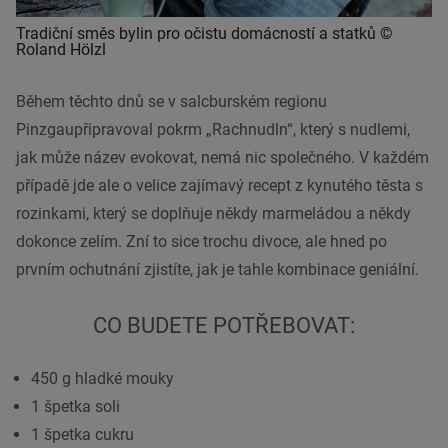
Tradiční směs bylin pro očistu domácností a statků ©
Roland Hölzl
Během těchto dnů se v salcburském regionu
Pinzgaupřipravoval pokrm „Rachnudln“, který s nudlemi,
jak může název evokovat, nemá nic společného. V každém
případě jde ale o velice zajímavý recept z kynutého těsta s
rozinkami, který se doplňuje někdy marmeládou a někdy
dokonce zelím. Zní to sice trochu divoce, ale hned po
prvním ochutnání zjistíte, jak je tahle kombinace geniální.
CO BUDETE POTŘEBOVAT:
450 g hladké mouky
1 špetka soli
1 špetka cukru