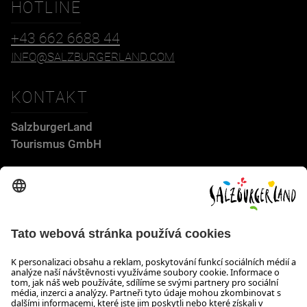
HOTLINE
+43 662 6688 44
INFO@SALZBURGERLAND.COM
KONTAKT
SalzburgerLand
Tourismus GmbH
Wiener Bundesstraße 23
5300 Hallwang
+43 662 6688 44
info@salzburgerland.com
OTEVÍRACÍ DOBA
Těšíme se na Vaši poptávku!