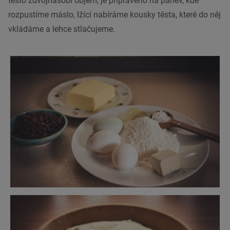
těsto zdvojnásobí objem, je připraveno na pánev, kde
rozpustíme máslo, lžící nabíráme kousky těsta, které do něj
vkládáme a lehce stlačujeme.