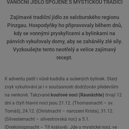
VÁNOČNÍ JÍDLO SPOJENÉ S MYSTICKOU TRADICÍ
Zajímavé tradiční jídlo ze salcburského regionu
Pinzgau. Hospodyňky ho připravovaly během dnů,
kdy se vonnými pryskyřicemi a bylinkami na
pánvích vykuřovaly domy, aby se zaháněly zlé síly.
Vyzkoušejte tento neotřelý a velice zajímavý
recept.
K adventu patří i vůně kadidla a sušených bylinek. Starý
zvyk vykuřování je i v současnosti dodržován především
na venkově. Takzvané
kouřové noci (Raunächte)
trvají 12
dní a čtyři hlavní noci jsou 21.12. (Thomasnacht – sv.
Tomáš), 24.12. (Christnacht – narození Krista), 31.12.
(Silvesternacht – silvestrovská noc) a 5.1.
(Dreikönigsnacht – Tři králové). Jde o mystické noci, ve