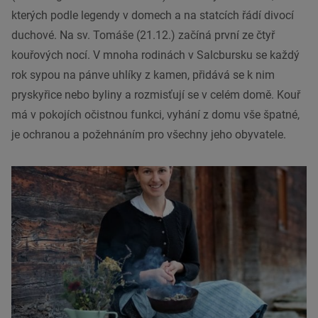
kterých podle legendy v domech a na statcích řádí divocí
duchové. Na sv. Tomáše (21.12.) začíná první ze čtyř
kouřových nocí. V mnoha rodinách v Salcbursku se každý
rok sypou na pánve uhlíky z kamen, přidává se k nim
pryskyřice nebo byliny a rozmisťují se v celém domě. Kouř
má v pokojích očistnou funkci, vyhání z domu vše špatné,
je ochranou a požehnáním pro všechny jeho obyvatele.