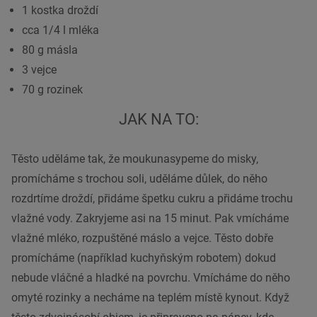
1 kostka droždí
cca 1/4 l mléka
80 g másla
3 vejce
70 g rozinek
JAK NA TO:
Těsto uděláme tak, že moukunasypeme do misky,
promícháme s trochou soli, uděláme důlek, do něho
rozdrtíme droždí, přidáme špetku cukru a přidáme trochu
vlažné vody. Zakryjeme asi na 15 minut. Pak vmícháme
vlažné mléko, rozpuštěné máslo a vejce. Těsto dobře
promícháme (například kuchyňským robotem) dokud
nebude vláčné a hladké na povrchu. Vmícháme do něho
omyté rozinky a necháme na teplém místě kynout. Když