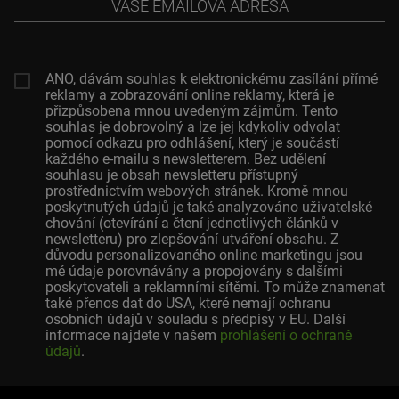
emailová
adresa
ANO, dávám souhlas k elektronickému zasílání přímé
reklamy a zobrazování online reklamy, která je
přizpůsobena mnou uvedeným zájmům. Tento
souhlas je dobrovolný a lze jej kdykoliv odvolat
pomocí odkazu pro odhlášení, který je součástí
každého e-mailu s newsletterem. Bez udělení
souhlasu je obsah newsletteru přístupný
prostřednictvím webových stránek. Kromě mnou
poskytnutých údajů je také analyzováno uživatelské
chování (otevírání a čtení jednotlivých článků v
newsletteru) pro zlepšování utváření obsahu. Z
důvodu personalizovaného online marketingu jsou
mé údaje porovnávány a propojovány s dalšími
poskytovateli a reklamními sítěmi. To může znamenat
také přenos dat do USA, které nemají ochranu
osobních údajů v souladu s předpisy v EU. Další
informace najdete v našem
prohlášení o ochraně
údajů
.