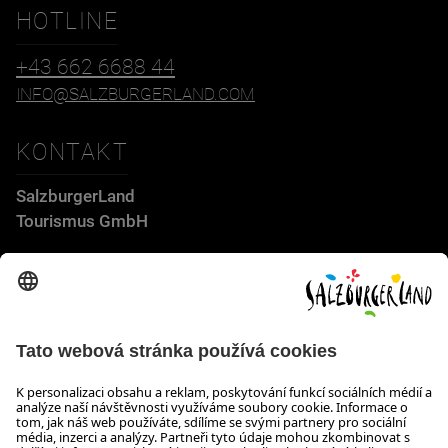
HOTLINE
+43 662 6688 44
INFO@SALZBURGERLAND.COM
KONTAKT
SalzburgerLand
Tourismus GmbH
Wiener Bundesstraße 23
5300 Hallwang
+43 662 6688 44
info@salzburgerland.com
OTEVÍRACÍ DOBA
Těšíme se na Vaši poptávku!