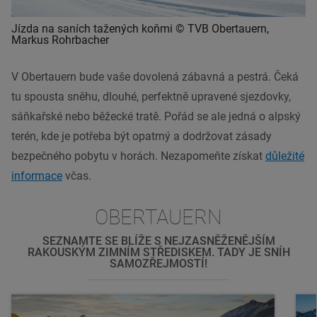
Jízda na saních tažených koňmi © TVB Obertauern,
Markus Rohrbacher
V Obertauern bude vaše dovolená zábavná a pestrá. Čeká
tu spousta sněhu, dlouhé, perfektně upravené sjezdovky,
sáňkařské nebo běžecké tratě. Pořád se ale jedná o alpský
terén, kde je potřeba být opatrný a dodržovat zásady
bezpečného pobytu v horách. Nezapomeňte získat
důležité
informace
včas.
OBERTAUERN
SEZNAMTE SE BLÍŽE S NEJZASNĚŽENĚJŠÍM
RAKOUSKÝM ZIMNÍM STŘEDISKEM. TADY JE SNÍH
SAMOZŘEJMOSTÍ!