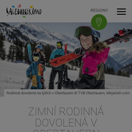
Accesskey
Accesskey
Accesskey
Accesskey
K obsahu
K navigaci
Na začátek stránky
K patičce
[3]
[0]
[1]
[2]
REGIONY
Navi
Rodinná dovolená na lyžích v Obertauern © TVB Obertauern, MirjaGeh.com
ZIMNÍ RODINNÁ
DOVOLENÁ V