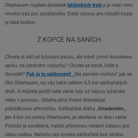
Obertauern najdete dostatek
běžeckých tratí
a je mezi nimi
mnoho tras pro začátečníky.
Další výzvou pro mladší hosty
je také biatlon.
Z KOPCE NA SANÍCH
Chcete si dát od lyžování pauzu, ale trávit zimní dovolenou
spolu, na čerstvém vzduchu? Chcete se smát, řádit a
dovádět?
Pak je tu sáňkování!
„Na samém vrcholu“ jak se
říká Obertauern, na vás čeká celkem 6,5 km sáňkařských
drah. A můžete jezdit také večer, kdy už nejsou lyžařské
vleky v provozu. Obloha plná hvězd dokresluje
pohádkovou atmosféru.
Sáňkařská dráha „
Gnadenalm
„,
jen 4 km od centra Obertauern, je otevřena ve dne i večer.
Protože je osvětlená, nabízí příjemnou večerní zábavu pro
celou rodinu. Nahoru vás vyveze sáňkařské taxi skidoo