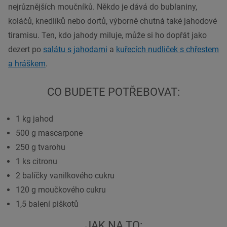
nejrůznějších moučníků. Někdo je dává do bublaniny,
koláčů, knedlíků nebo dortů, výborně chutná také jahodové
tiramisu. Ten, kdo jahody miluje, může si ho dopřát jako
dezert po
salátu s jahodami
a
kuřecích nudliček s chřestem
a hráškem
.
CO BUDETE POTŘEBOVAT:
1 kg jahod
500 g mascarpone
250 g tvarohu
1 ks citronu
2 balíčky vanilkového cukru
120 g moučkového cukru
1,5 balení piškotů
JAK NA TO: