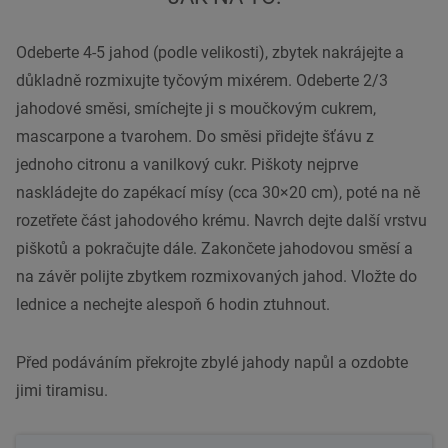
Odeberte 4-5 jahod (podle velikosti), zbytek nakrájejte a
důkladně rozmixujte tyčovým mixérem. Odeberte 2/3
jahodové směsi, smíchejte ji s moučkovým cukrem,
mascarpone a tvarohem. Do směsi přidejte šťávu z
jednoho citronu a vanilkový cukr. Piškoty nejprve
naskládejte do zapékací mísy (cca 30×20 cm), poté na ně
rozetřete část jahodového krému. Navrch dejte další vrstvu
piškotů a pokračujte dále. Zakončete jahodovou směsí a
na závěr polijte zbytkem rozmixovaných jahod. Vložte do
lednice a nechejte alespoň 6 hodin ztuhnout.
Před podáváním překrojte zbylé jahody napůl a ozdobte
jimi tiramisu.