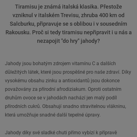
Tiramisu je známá italská klasika. Přestože
vzniknul v italském Trevisu, zhruba 400 km od
Salcburku, připravuje se s oblibou i v sousedním
Rakousku. Proč si tedy tiramisu nepřipravit i u nás a
nezapojit "do hry" jahody?
Jahody jsou bohatým zdrojem vitamínu C a dalších
důležitých látek, které jsou prospěšné pro naše zdraví. Díky
vysokému obsahu zinku a antioxidantů jsou dokonce
považovány za přírodní afrodiziakum. Oproti ostatním
druhům ovoce se v jahodách nachází jen malý podíl
přírodních cukrů. Obsahují snadno stravitelnou vlákninu,
která umožňuje snadné další tepelné úpravy.
Jahody díky své sladké chuti přímo vybízí k přípravě