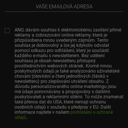
Vaše
emailová
adresa
ANO, dávám souhlas k elektronickému zasílání přímé
reklamy a zobrazování online reklamy, která je
přizpůsobena mnou uvedeným zájmům. Tento
souhlas je dobrovolný a lze jej kdykoliv odvolat
pomocí odkazu pro odhlášení, který je součástí
každého e-mailu s newsletterem. Bez udělení
souhlasu je obsah newsletteru přístupný
prostřednictvím webových stránek. Kromě mnou
poskytnutých údajů je také analyzováno uživatelské
chování (otevírání a čtení jednotlivých článků v
newsletteru) pro zlepšování utváření obsahu. Z
důvodu personalizovaného online marketingu jsou
mé údaje porovnávány a propojovány s dalšími
poskytovateli a reklamními sítěmi. To může znamenat
také přenos dat do USA, které nemají ochranu
osobních údajů v souladu s předpisy v EU. Další
informace najdete v našem
prohlášení o ochraně
údajů
.