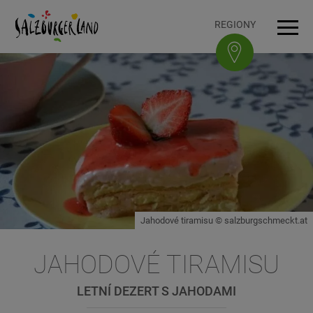
Accesskey
Accesskey
Accesskey
Accesskey
K obsahu
K navigaci
Na začátek stránky
K patičce
[3]
[0]
[1]
[2]
REGIONY
Navi
Jahodové tiramisu © salzburgschmeckt.at
JAHODOVÉ TIRAMISU
LETNÍ DEZERT S JAHODAMI