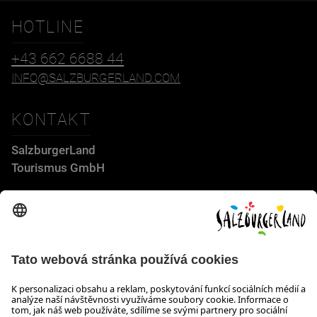
HOTLINE
+43 662 6688 44
INFO@SALZBURGERLAND.COM
KONTAKT
SalzburgerLand
Tourismus GmbH
Wiener Bundesstraße 23
5300 Hallwang
+43 662 6688 44
info@salzburgerland.com
OTEVÍRACÍ DOBA