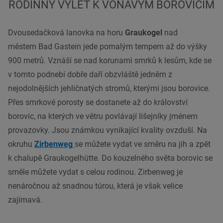
RODINNÝ VÝLET K VOŇAVÝM BOROVICÍM
Dvousedačková lanovka na horu
Graukogel
nad
městem Bad
Gastein
jede pomalým tempem až do výšky
900 metrů. Vznáší se nad korunami smrků k lesům, kde se
v tomto podnebí dobře daří obzvláště jedněm z
nejodolnějších jehličnatých stromů, kterými jsou borovice.
Přes smrkové porosty se dostanete až do království
borovic, na kterých ve větru povlávají lišejníky jménem
provazovky. Jsou známkou vynikající kvality ovzduší. Na
okruhu
Zirbenweg
se můžete vydat ve směru na jih a zpět
k chalupě Graukogelhütte. Do kouzelného světa borovic se
směle můžete vydat s celou rodinou. Zirbenweg je
nenáročnou až snadnou túrou, která je však velice
zajímavá.