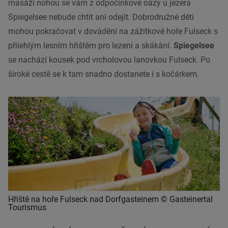
masáži nohou se vám z odpočinkové oázy u jezera
Spiegelsee nebude chtít ani odejít. Dobrodružné děti
mohou pokračovat v dovádění na zážitkové hoře Fulseck s
přilehlým lesním hřištěm pro lezení a skákání.
Spiegelsee
se nachází kousek pod vrcholovou lanovkou Fulseck. Po
široké cestě se k tam snadno dostanete i s kočárkem.
Hřiště na hoře Fulseck nad Dorfgasteinem © Gasteinertal
Tourismus