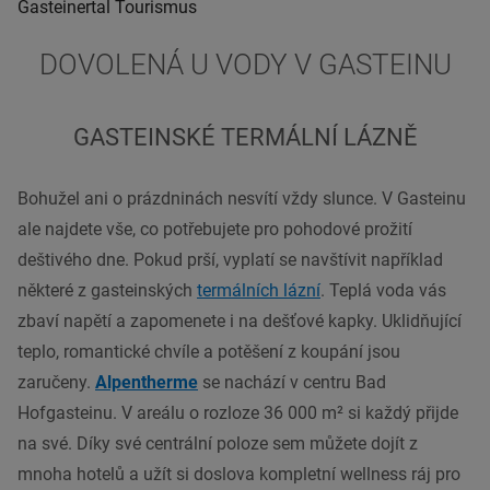
Gasteinertal Tourismus
DOVOLENÁ U VODY V GASTEINU
GASTEINSKÉ TERMÁLNÍ LÁZNĚ
Bohužel ani o prázdninách nesvítí vždy slunce. V Gasteinu
ale najdete vše, co potřebujete pro pohodové prožití
deštivého dne. Pokud prší, vyplatí se navštívit například
některé z gasteinských
termálních lázní
. Teplá voda vás
zbaví napětí a zapomenete i na dešťové kapky. Uklidňující
teplo, romantické chvíle a potěšení z koupání jsou
zaručeny.
Alpentherme
se nachází v centru Bad
Hofgasteinu. V areálu o rozloze 36 000 m² si každý přijde
na své. Díky své centrální poloze sem můžete dojít z
mnoha hotelů a užít si doslova kompletní wellness ráj pro