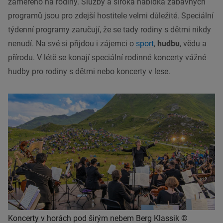
zaměřeno na rodiny. Služby a široká nabídka zábavných
programů jsou pro zdejší hostitele velmi důležité. Speciální
týdenní programy zaručují, že se tady rodiny s dětmi nikdy
nenudí. Na své si přijdou i zájemci o
sport
,
hudbu
, vědu a
přírodu. V létě se konají speciální rodinné koncerty vážné
hudby pro rodiny s dětmi nebo koncerty v lese.
Koncerty v horách pod širým nebem Berg Klassik ©