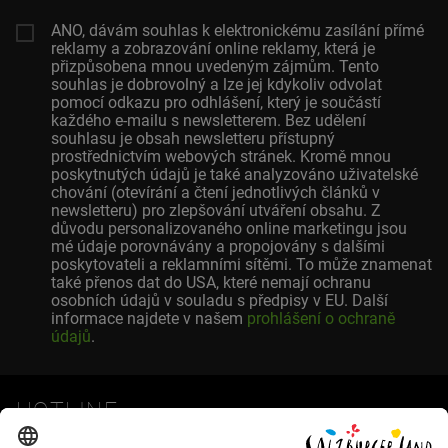
ANO, dávám souhlas k elektronickému zasílání přímé
reklamy a zobrazování online reklamy, která je
přizpůsobena mnou uvedeným zájmům. Tento
souhlas je dobrovolný a lze jej kdykoliv odvolat
pomocí odkazu pro odhlášení, který je součástí
každého e-mailu s newsletterem. Bez udělení
souhlasu je obsah newsletteru přístupný
prostřednictvím webových stránek. Kromě mnou
poskytnutých údajů je také analyzováno uživatelské
chování (otevírání a čtení jednotlivých článků v
newsletteru) pro zlepšování utváření obsahu. Z
důvodu personalizovaného online marketingu jsou
mé údaje porovnávány a propojovány s dalšími
poskytovateli a reklamními sítěmi. To může znamenat
také přenos dat do USA, které nemají ochranu
osobních údajů v souladu s předpisy v EU. Další
informace najdete v našem
prohlášení o ochraně
údajů
.
HOTLINE