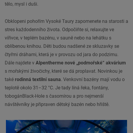
tělo, mysl i duši.
Obklopeni pohořím Vysoké Taury zapomenete na starosti a
stres každodenního života. Odpočiňte si, relaxujte ve
vířivce, v teplém bazénu, v sauně nebo na lehátku s
oblíbenou knihou. Děti budou nadšené ze skluzavky se
čtyřmi dráhami, která je v provozu od jara do podzimu.
Dále najdete v
Alpentherme
nové „podmořské“ akvárium
s mořskými živočichy, které se dá proplavat. Novinkou je
také
rodinná textilní sauna
. Venkovní bazény mají vodu o
teplotě okolo 31–32 °C. Je tady líná řeka, fontány,
tobogánBlack-Hole s časomírou a pro nejmenší
návštěvníky je připraven dětský bazén nebo hřiště.