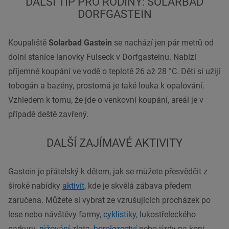
DALŠÍ TIP PRO RODINY: SOLARBAD
DORFGASTEIN
Koupaliště
Solarbad Gastein
se nachází jen pár metrů od
dolní stanice lanovky Fulseck v Dorfgasteinu. Nabízí
příjemné koupání ve vodě o teplotě 26 až 28 °C. Děti si užijí
tobogán a bazény, prostorná je také louka k opalování.
Vzhledem k tomu, že jde o venkovní koupání, areál je v
případě deště zavřený.
DALŠÍ ZAJÍMAVÉ AKTIVITY
Gastein je přátelský k dětem, jak se můžete přesvědčit z
široké nabídky
aktivit
, kde je skvělá zábava předem
zaručena. Můžete si vybrat ze vzrušujících procházek po
lese nebo návštěvy farmy,
cyklistiky
, lukostřeleckého
parkuru,
rýžování
zlata
,
horolezectví
nebo jízdy na koni,