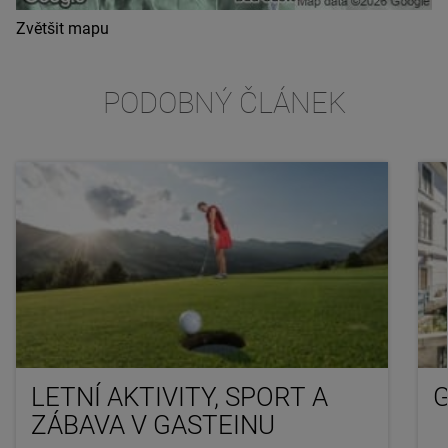
Zvětšit mapu
PODOBNÝ ČLÁNEK
LETNÍ AKTIVITY, SPORT A
G
ZÁBAVA V GASTEINU