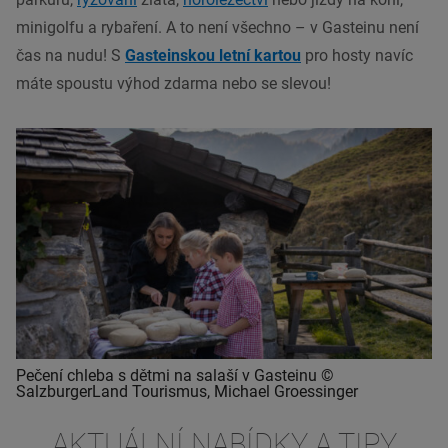
minigolfu a rybaření. A to není všechno – v Gasteinu není
čas na nudu! S
Gasteinskou letní kartou
pro hosty navíc
máte spoustu výhod zdarma nebo se slevou!
Pečení chleba s dětmi na salaší v Gasteinu ©
SalzburgerLand Tourismus, Michael Groessinger
AKTUÁLNÍ NABÍDKY A TIPY