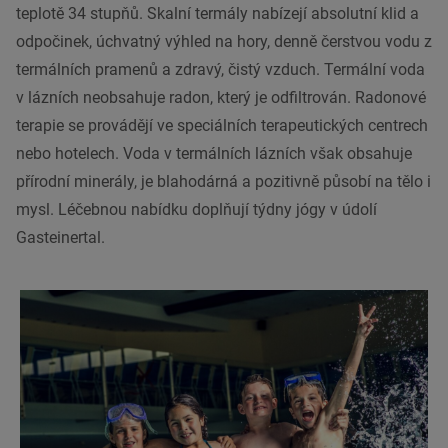
teplotě 34 stupňů. Skalní termály nabízejí absolutní klid a
odpočinek, úchvatný výhled na hory, denně čerstvou vodu z
termálních pramenů a zdravý, čistý vzduch. Termální voda
v lázních neobsahuje radon, který je odfiltrován. Radonové
terapie se provádějí ve speciálních terapeutických centrech
nebo hotelech. Voda v termálních lázních však obsahuje
přírodní minerály, je blahodárná a pozitivně působí na tělo i
mysl. Léčebnou nabídku doplňují týdny jógy v údolí
Gasteinertal.