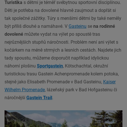
Turistika
s dětmi je téměř svébytnou sportovní disciplínou.
Děti je potřeba na dovolené hlavně zaujmout a dopřát si
tak společné zážitky. Túry s menšími dětmi by také neměly
být příliš dlouhé a namáhavé. V
Gasteinu
se
na rodinné
dovolené
můžete vydat na výlet po spoustě tras
nejrůznějších stupňů náročnosti. Problém není ani výlet s
kočárkem na méně strmých a lesních cestách. Najdete jich
tady spoustu, můžeme doporučit například idylickou
náhorní plošinu
Sportgastein
, Kötschachtal, okružní
turistickou trasu Gastein Achenpromenade kolem potoka,
stejně jako Elisabeth Promenade v Bad Gasteinu,
Kaiser
Wilhelm Promenade
, lázeňský park v Bad Hofgasteinu či
náročnější
Gastein Trail
.