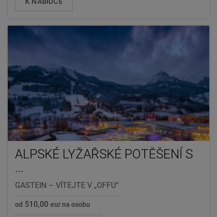
K NABÍDCE
ALPSKÉ LYŽAŘSKÉ POTĚŠENÍ S
...
GASTEIN – VÍTEJTE V „OFFU“
510,00
od
eur na osobu