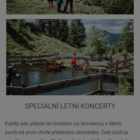
SPECIÁLNÍ LETNÍ KONCERTY
Každý, kdo přijede do Gasteinu na dovolenou s dětmi,
pocítí od první chvíle přátelskou atmosféru. Celé údolí je