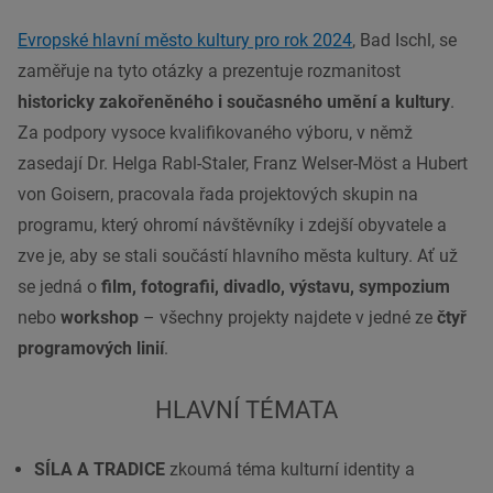
Evropské hlavní město kultury pro rok 2024
, Bad Ischl, se
zaměřuje na tyto otázky a prezentuje rozmanitost
historicky zakořeněného i současného umění a kultury
.
Za podpory vysoce kvalifikovaného výboru, v němž
zasedají Dr. Helga Rabl-Staler, Franz Welser-Möst a Hubert
von Goisern, pracovala řada projektových skupin na
programu, který ohromí návštěvníky i zdejší obyvatele a
zve je, aby se stali součástí hlavního města kultury. Ať už
se jedná o
film, fotografii, divadlo, výstavu, sympozium
nebo
workshop
– všechny projekty najdete v jedné ze
čtyř
programových linií
.
HLAVNÍ TÉMATA
SÍLA A TRADICE
zkoumá téma kulturní identity a