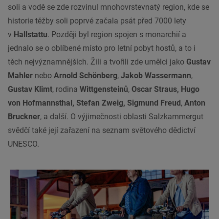
soli a vodě se zde rozvinul mnohovrstevnatý region, kde se
historie těžby soli poprvé začala psát před 7000 lety
v
Hallstattu
. Později byl region spojen s monarchií a
jednalo se o oblíbené místo pro letní pobyt hostů, a to i
těch nejvýznamnějších. Žili a tvořili zde umělci jako
Gustav
Mahler
nebo
Arnold Schönberg
,
Jakob Wassermann
,
Gustav Klimt
, rodina
Wittgensteinů
,
Oscar Straus, Hugo
von Hofmannsthal, Stefan Zweig, Sigmund Freud
,
Anton
Bruckner
, a další. O výjimečnosti oblasti Salzkammergut
svědčí také její zařazení na seznam světového dědictví
UNESCO.