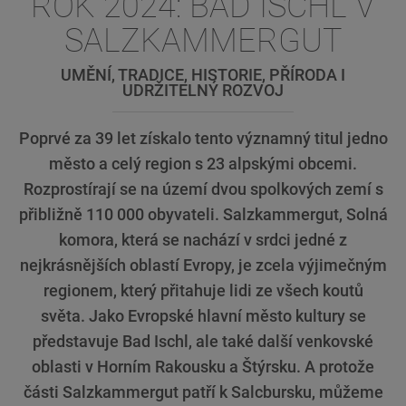
ROK 2024: BAD ISCHL V
SALZKAMMERGUT
UMĚNÍ, TRADICE, HISTORIE, PŘÍRODA I
UDRŽITELNÝ ROZVOJ
Poprvé za 39 let získalo tento významný titul jedno
město a celý region s 23 alpskými obcemi.
Rozprostírají se na území dvou spolkových zemí s
přibližně 110 000 obyvateli. Salzkammergut, Solná
komora, která se nachází v srdci jedné z
nejkrásnějších oblastí Evropy, je zcela výjimečným
regionem, který přitahuje lidi ze všech koutů
světa. Jako Evropské hlavní město kultury se
představuje Bad Ischl, ale také další venkovské
oblasti v Horním Rakousku a Štýrsku. A protože
části Salzkammergut patří k Salcbursku, můžeme