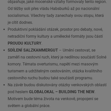
objasňuje, jaké mocenské vztahy formovaly tento region.
Od těžby soli přes vládu Habsburků až po nacionální
socialismus. Všechny tady zanechaly svou stopu, která
je cítit dodnes.
Produktivní pokládání otázek, prostor pro debaty, nové,
netradiční formy kultury a umělecké formáty jsou částí
PROUDU KULTURY
.
SDÍLENÍ SALZKAMMERGUT
– Umění cestovat, se
zaměří na cestovní ruch, který je nedílnou součástí Solné
komory. Témata overturismu, napětí mezi masovým
turismem a udržitelným cestováním, otázka kvalitního
cestovního ruchu budou také součástí programu.
Na závěr budou diskutovány otázky venkovských oblastí
pod heslem
GLOBALOKAL – BUILDING THE NEW
.
Motivem bude téma života na venkově, propojení se
světem a globální práce.