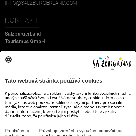
INFO@SALZBURGERLAND.COM
KONTAKT
SalzburgerLand
Tourismus GmbH
Wiener Bundesstraße 23
5300 Hallwang
+43 662 6688 44
info@salzburgerland.com
OTEVÍRACÍ DOBA
Těšíme se na Vaši poptávku!
Jsme Vám rádi k dispozici od pondělí do čtvrtka od 08:00 do
17:30 hodin a v pátek od 08:00 do 17:00 hodin.