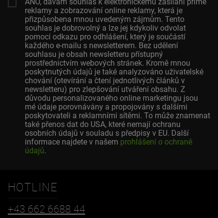
ANO, dávám souhlas k elektronickému zasílání přímé
reklamy a zobrazování online reklamy, která je
přizpůsobena mnou uvedeným zájmům. Tento
souhlas je dobrovolný a lze jej kdykoliv odvolat
pomocí odkazu pro odhlášení, který je součástí
každého e-mailu s newsletterem. Bez udělení
souhlasu je obsah newsletteru přístupný
prostřednictvím webových stránek. Kromě mnou
poskytnutých údajů je také analyzováno uživatelské
chování (otevírání a čtení jednotlivých článků v
newsletteru) pro zlepšování utváření obsahu. Z
důvodu personalizovaného online marketingu jsou
mé údaje porovnávány a propojovány s dalšími
poskytovateli a reklamními sítěmi. To může znamenat
také přenos dat do USA, které nemají ochranu
osobních údajů v souladu s předpisy v EU. Další
informace najdete v našem
prohlášení o ochraně
údajů
.
HOTLINE
+43 662 6688 44