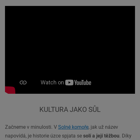
KULTURA JAKO SŮL
Začneme v minulosti. V
Solné komoře
, jak už název
napovídá, je historie úzce spjata se
solí a její těžbou
. Díky