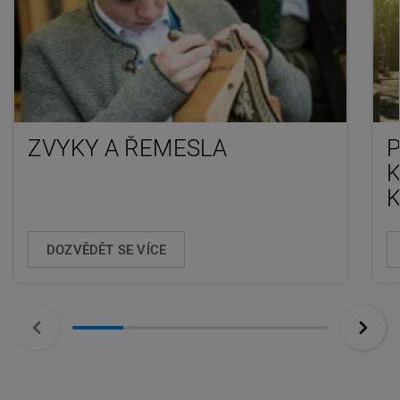
ZVYKY A ŘEMESLA
P
K
DOZVĚDĚT SE VÍCE