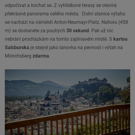
odpočívat a kochat se. Z vyhlídkové terasy se otevírá
překrásné panorama celého
města
. Dolní stanice výtahu
se nachází na náměstí Anton-Neumayr-Platz. Nahoru (458
m) se dostanete za pouhých
30 sekund
. Pak už nic
nebrání procházkám na tomto zajímavém místě. S
kartou
Salcburska
je stejně jako lanovka na
pevnost
i výtah na
Mönchsberg
zdarma
.