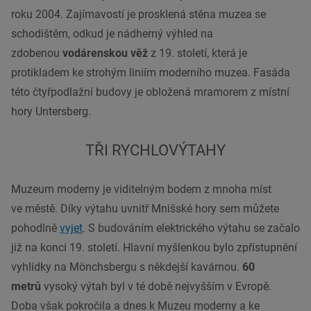
roku 2004. Zajímavostí je prosklená stěna muzea se
schodištěm, odkud je nádherný výhled na
zdobenou
vodárenskou věž
z 19. století, která je
protikladem ke strohým liniím moderního muzea. Fasáda
této čtyřpodlažní budovy je obložená mramorem z místní
hory Untersberg.
TŘI RYCHLOVÝTAHY
Muzeum
moderny
je viditelným bodem z mnoha míst
ve
městě
. Díky výtahu uvnitř Mnišské hory sem můžete
pohodlně
vyjet
. S budováním elektrického výtahu se začalo
již na konci 19. století. Hlavní myšlenkou bylo zpřístupnění
vyhlídky na Mönchsbergu s někdejší
kavárnou
.
60
metrů
vysoký
výtah byl v té době nejvyšším v Evropě.
Doba však pokročila a dnes k Muzeu
moderny
a ke