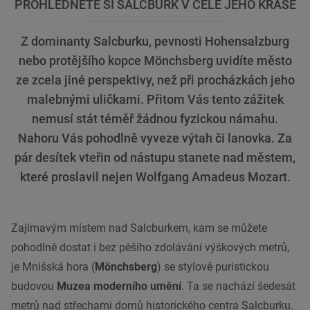
PROHLÉDNĚTE SI SALCBURK V CELÉ JEHO KRÁSE
Z dominanty Salcburku, pevnosti Hohensalzburg
nebo protějšího kopce Mönchsberg uvidíte město
ze zcela jiné perspektivy, než při procházkách jeho
malebnými uličkami. Přitom Vás tento zážitek
nemusí stát téměř žádnou fyzickou námahu.
Nahoru Vás pohodlně vyveze výtah či lanovka. Za
pár desítek vteřin od nástupu stanete nad městem,
které proslavil nejen Wolfgang Amadeus Mozart.
Zajímavým místem nad
Salcburkem
, kam se můžete
pohodlně dostat i bez pěšího zdolávání výškových metrů,
je Mnišská hora (
Mönchsberg
) se stylově puristickou
budovou
Muzea
moderního umění
. Ta se nachází šedesát
metrů nad střechami domů historického centra Salcburku.