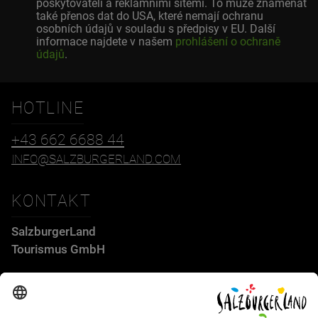
poskytovateli a reklamními sítěmi. To může znamenat
také přenos dat do USA, které nemají ochranu
osobních údajů v souladu s předpisy v EU. Další
informace najdete v našem
prohlášení o ochraně
údajů
.
HOTLINE
+43 662 6688 44
INFO@SALZBURGERLAND.COM
KONTAKT
SalzburgerLand
Tourismus GmbH
Wiener Bundesstraße 23
5300 Hallwang
+43 662 6688 44