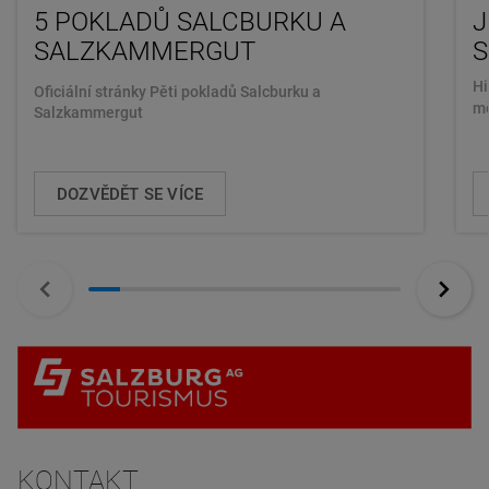
5 POKLADŮ SALCBURKU A
J
SALZKAMMERGUT
Hi
Oficiální stránky Pěti pokladů Salcburku a
mě
Salzkammergut
DOZVĚDĚT SE VÍCE
KONTAKT