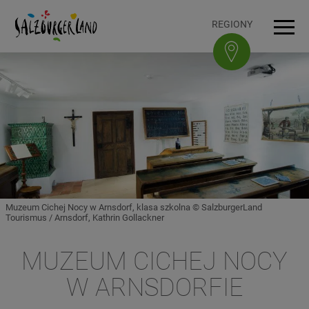
Accesskey
Accesskey
Accesskey
Accesskey
Do treści
Do nawigacji
Na górę strony
Do stopki
[0]
[3]
[1]
[2]
REGIONY
Men
Muzeum Cichej Nocy w Arnsdorf, klasa szkolna © SalzburgerLand
Tourismus / Arnsdorf, Kathrin Gollackner
MUZEUM CICHEJ NOCY
W ARNSDORFIE