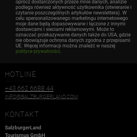
oprócz dostarczonych przeze mnie danych, analizie
podlega również aktywność użytkownika (otwieranie i
czytanie poszczególnych artykułów newslettera). W
celu spersonalizowanego marketingu internetowego
moje dane będą dopasowywane i łączone z innymi
dostawcami i sieciami reklamowymi. Może to
oznaczać przekazywanie danych także do USA, gdzie
nie obowiązuje ochrona danych zgodna z przepisami
UE. Więcej informacji można znaleźć w naszej
polityce prywatności
.
HOTLINE
+43 662 6688 44
INFO@SALZBURGERLAND.COM
KONTAKT
SalzburgerLand
Tourismus GmbH