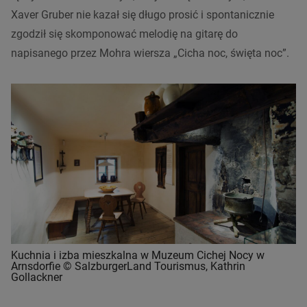
Xaver Gruber nie kazał się długo prosić i spontanicznie
zgodził się skomponować melodię na gitarę do
napisanego przez Mohra wiersza „Cicha noc, święta noc”.
Kuchnia i izba mieszkalna w Muzeum Cichej Nocy w
Arnsdorfie © SalzburgerLand Tourismus, Kathrin
Gollackner