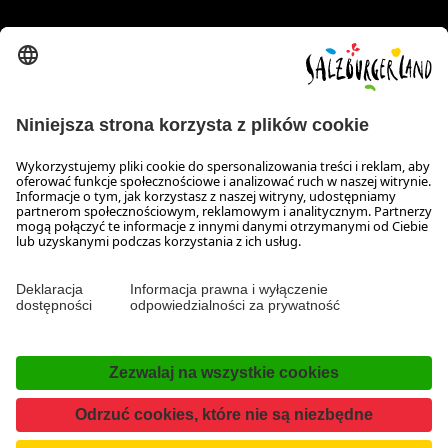
Wiener Bundesstraße 23
5300 Hallwang
+43 662 6688 44
info@salzburgerland.com
GODZINY OTWARCIA
Skontaktuj się z nami!
Nasi konsultanci służą Państwu informacją od pn. do czw. w
godz. 8:00-17:30 oraz w pt. w godz. 8:00 do 17:00.
Ochrona danych osobowych i wyłączenie odpowiedzialności
Deklaracja dostępności
Kontakt