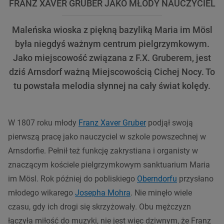
FRANZ XAVER GRUBER JAKO MŁODY NAUCZYCIEL
Maleńska wioska z piękną bazyliką Maria im Mösl
była niegdyś ważnym centrum pielgrzymkowym.
Jako miejscowość związana z F.X. Gruberem, jest
dziś Arnsdorf ważną Miejscowością Cichej Nocy. To
tu powstała melodia słynnej na cały świat kolędy.
W 1807 roku młody
Franz Xaver Gruber
podjął swoją
pierwszą pracę jako nauczyciel w szkole powszechnej w
Arnsdorfie. Pełnił też funkcję zakrystiana i organisty w
znaczącym kościele pielgrzymkowym sanktuarium Maria
im Mösl. Rok później do pobliskiego
Oberndorfu
przysłano
młodego wikarego
Josepha Mohra
. Nie minęło wiele
czasu, gdy ich drogi się skrzyżowały. Obu mężczyzn
łączyła miłość do muzyki, nie jest więc dziwnym, że Franz