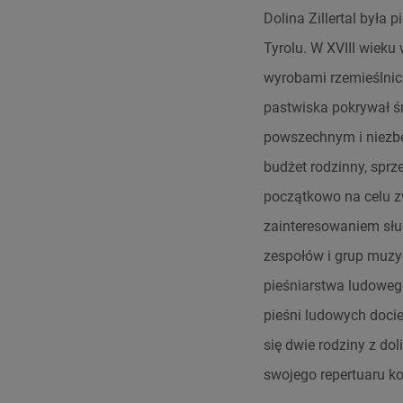
Dolina Zillertal była
Tyrolu. W XVIII wiek
wyrobami rzemieślnicz
pastwiska pokrywał śn
powszechnym i niez
budżet rodzinny, sprz
początkowo na celu zw
zainteresowaniem słuc
zespołów i grup muzy
pieśniarstwa ludowego
pieśni ludowych docie
się dwie rodziny z dol
swojego repertuaru ko