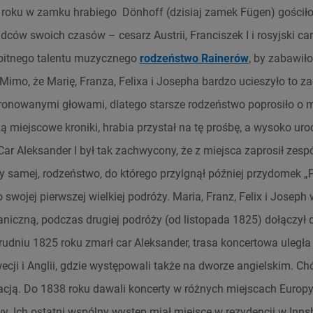
 roku w zamku hrabiego Dönhoff (dzisiaj zamek Fügen) gościł
dców swoich czasów – cesarz Austrii, Franciszek I i rosyjski car
ybitnego talentu muzycznego
rodzeństwo Rainerów
, by zabawił
imo, że Marię, Franza, Felixa i Josepha bardzo ucieszyło to zad
onowanymi głowami, dlatego starsze rodzeństwo poprosiło o 
ą miejscowe kroniki, hrabia przystał na tę prośbę, a wysoko uro
Car Aleksander I był tak zachwycony, że z miejsca zaprosił zesp
zy samej, rodzeństwo, do którego przylgnął później przydomek „P
 swojej pierwszej wielkiej podróży. Maria, Franz, Felix i Joseph
niczną, podczas drugiej podróży (od listopada 1825) dołączył d
dniu 1825 roku zmarł car Aleksander, trasa koncertowa uległa
ecji i Anglii, gdzie występowali także na dworze angielskim. Ch
acją. Do 1838 roku dawali koncerty w różnych miejscach Europy
y. Ich ostatni wspólny występ miał miejsce w rezydencji w Inn