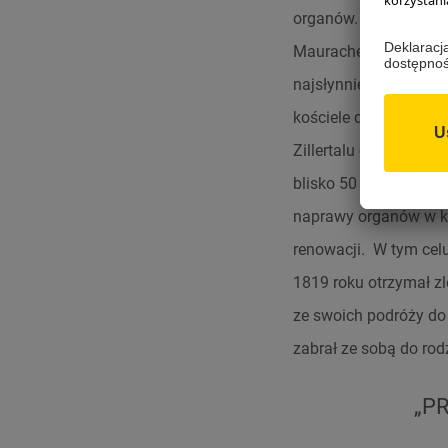
organów. Z jego zawo
Mauracherem, zbudował
najsłynniejszych ins
kościele dworskim w 
Zillertalu cieszył si
blisko 50 instrumentó
naprawy organów w koś
renowacji. W tym cel
1819 roku otrzymał z
ze swoich podróży do 
zabrał ze sobą do rodz
„P