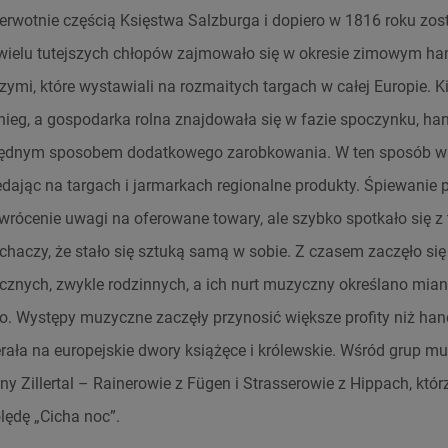
 pierwotnie częścią Księstwa Salzburga i dopiero w 1816 roku zo
u wielu tutejszych chłopów zajmowało się w okresie zimowym ha
ymi, które wystawiali na rozmaitych targach w całej Europie. 
ieg, a gospodarka rolna znajdowała się w fazie spoczynku, ha
będnym sposobem dodatkowego zarobkowania. W ten sposób 
edając na targach i jarmarkach regionalne produkty. Śpiewanie 
rócenie uwagi na oferowane towary, ale szybko spotkało się z 
haczy, że stało się sztuką samą w sobie. Z czasem zaczęło się
cznych, zwykle rodzinnych, a ich nurt muzyczny określano mian
. Występy muzyczne zaczęły przynosić większe profity niż hand
rała na europejskie dwory książęce i królewskie. Wśród grup m
iny Zillertal – Rainerowie z Fügen i Strasserowie z Hippach, któr
lędę „Cicha noc”.