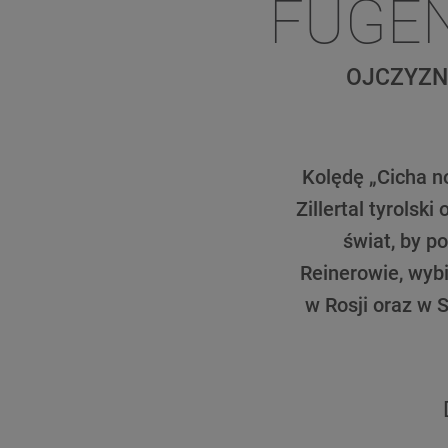
FÜGEN
OJCZYZN
Kolędę „Cicha n
Zillertal tyrolsk
świat, by p
Reinerowie, wybi
w Rosji oraz w 