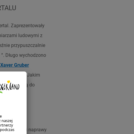
RTALU
ertal. Zaprezentowały
śniarzami ludowymi z
reźnie przypuszczalnie
ch “. Długo wychodzono
 Xaver Gruber
j autorstwo. Jakim
lady prowadzą do
DORFIE
ztat budowy i naprawy