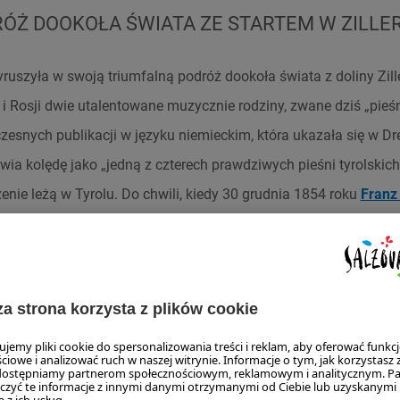
ÓŻ DOOKOŁA ŚWIATA ZE STARTEM W ZILLE
ruszyła w swoją triumfalną podróż dookoła świata z doliny Zill
 i Rosji dwie utalentowane muzycznie rodziny, zwane dziś „pie
wczesnych publikacji w języku niemieckim, która ukazała się w D
wia kolędę jako „jedną z czterech prawdziwych pieśni tyrolski
rzenie leżą w Tyrolu. Do chwili, kiedy 30 grudnia 1854 roku
Franz
e zatytułowanym „Autentyczny powód“ tło powstania kolędy i je
 trafiła do Zillertalu, aby potem wyruszyć stamtąd w świat? Ś
scowości organmistrza, Carla Maurachera.
MAURACHER POZNAŁ „CICHĄ NOC“ W OBERN
 – 1844) prowadził w Fügen w trzecim pokoleniu rodzinny wars