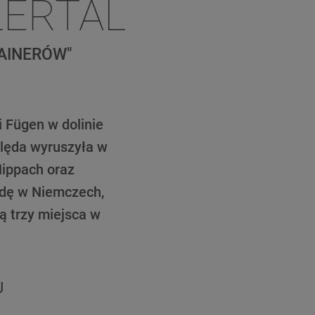
LERTAL
AINERÓW"
 Fügen w dolinie
kolęda wyruszyła w
Hippach oraz
lędę w Niemczech,
ą trzy miejsca w
U