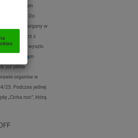
cem, Andreasem
h w Karyntii. Do
w Bad Ischl, organy w
u. Organmistrz z
ego warsztatu wyszło
od Salzburgie
m
y już pilnie
aprawie organów w
24/25. Podczas jednej
dę „Cicha noc“, którą
OFF