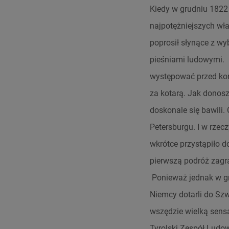
Kiedy w grudniu 1822
najpotężniejszych wła
poprosił słynące z w
pieśniami ludowymi. M
występować przed kor
za kotarą. Jak donosz
doskonale się bawili. 
Petersburgu. I w rzec
wkrótce przystąpiło do
pierwszą podróż zagra
Ponieważ jednak w gru
Niemcy dotarli do Szw
wszędzie wielką sens
Tyrolski Zespół Ludow