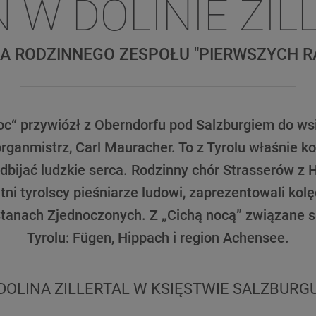
 W DOLINIE ZIL
A RODZINNEGO ZESPOŁU "PIERWSZYCH R
oc“ przywiózł z Oberndorfu pod Salzburgiem do wsi
i organmistrz, Carl Mauracher. To z Tyrolu właśnie 
odbijać ludzkie serca. Rodzinny chór Strasserów z 
tni tyrolscy pieśniarze ludowi, zaprezentowali ko
Stanach Zjednoczonych. Z „Cichą nocą” związane s
Tyrolu: Fügen, Hippach i region Achensee.
DOLINA ZILLERTAL W KSIĘSTWIE SALZBURG