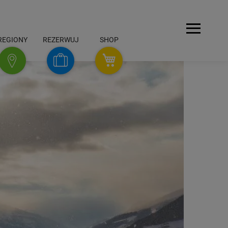
Menu
REGIONY
REZERWUJ
SHOP
SHOP
Rezerwuj
Regiony