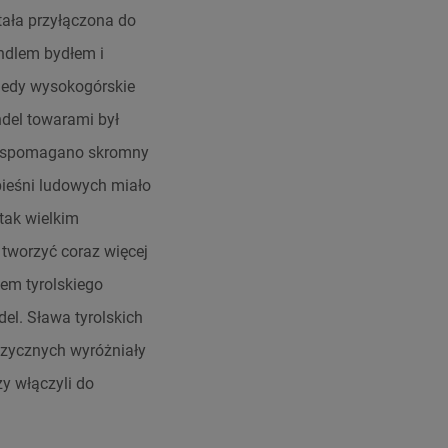
stała przyłączona do
ndlem bydłem i
Kiedy wysokogórskie
ndel towarami był
wspomagano skromny
pieśni ludowych miało
tak wielkim
 tworzyć coraz więcej
em tyrolskiego
el. Sława tyrolskich
uzycznych wyróżniały
zy włączyli do