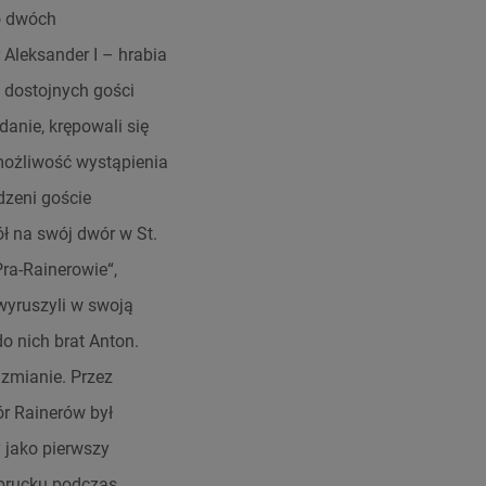
o dwóch
 Aleksander I – hrabia
o dostojnych gości
anie, krępowali się
możliwość wystąpienia
dzeni goście
ół na swój dwór w St.
ra-Rainerowie“,
 wyruszyli w swoją
o nich brat Anton.
 zmianie. Przez
ór Rainerów był
 jako pierwszy
sbrucku podczas