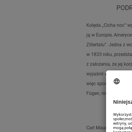
PODR
Kolęda „Cicha noc“ wy
ją w Europie, Ameryce
Zillertalu“. Jedna z 
w 1833 roku, przedsta
z założenia, że jej ko
wyjaśnił w dokumenci
więc sposobem kolęda
Fügen, rodzinnej miej
CARL 
Carl Mauracher (1789