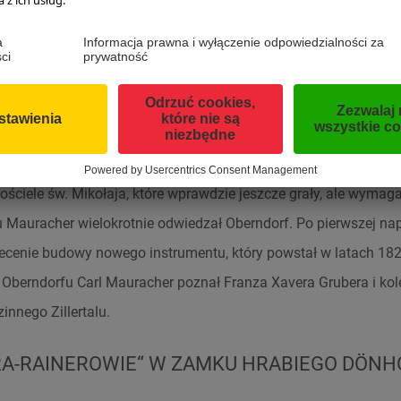
dem wiązały się częste wyjazdy i podróże. Razem ze swoim oj
 istniejące do dziś organy w kościele parafialnym w Kötschac
trumentów z warsztatu Maurachera należą Organy Jubileuszowe 
Innsbrucku oraz organy w miejskim kościele parafialnym w Graz
ę opinią jednego z najwybitniejszych fachowców swojej epoki. Z j
w. To właśnie on otrzymał w 1818 roku zlecenie z
Oberndorfu p
ciele św. Mikołaja, które wprawdzie jeszcze grały, ale wymagał
u Mauracher wielokrotnie odwiedzał Oberndorf. Po pierwszej n
lecenie budowy nowego instrumentu, który powstał w latach 18
Oberndorfu Carl Mauracher poznał Franza Xavera Grubera i kolę
innego Zillertalu.
RA-RAINEROWIE“ W ZAMKU HRABIEGO DÖNH