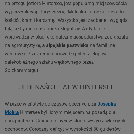
na brzegu jeziora Hintersee, jest popularną miejscowością
wypoczynkową i turystyczną. Maleńka i urocza. Posiada
kościół, kram i karczmę. Wszystko jest zadbane i wygląda
tak, jakby nie znało trosk i kłopotów. A idylla nie
wprowadza w błąd: ekologiczne gospodarstwa zapraszają
na agroturystykę, a
alpejskie pastwiska
na familijne
wędrówki. Przez region prowadzi jeden z etapów
dalekobieżnego szlaku wędrownego przez
Salzkammergut.
JEDENAŚCIE LAT W HINTERSEE
W przeciwieństwie do czasów obecnych, za
Josepha
Mohra
Hintersee był lichym miejscem na posadą dla
duszpasterza. Gmina nie była w stanie wyżyć z własnych
dochodów. Coroczny deficyt w wysokości 80 guldenów