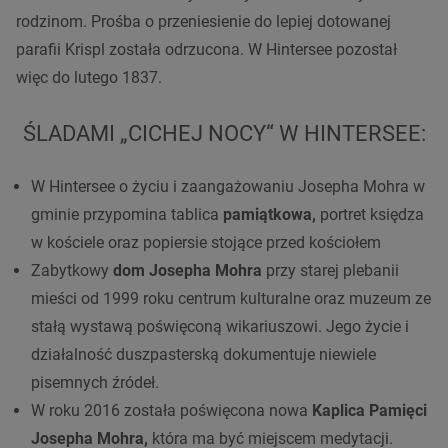
rodzinom. Prośba o przeniesienie do lepiej dotowanej
parafii Krispl została odrzucona. W Hintersee pozostał
więc do lutego 1837.
Ś
LADAMI „CICHEJ NOCY“ W HINTERSEE:
W Hintersee o życiu i zaangażowaniu Josepha Mohra w
gminie przypomina tablica
pamiątkowa,
portret księdza
w kościele oraz popiersie stojące przed kościołem
Zabytkowy
dom Josepha Mohra
przy starej plebanii
mieści od 1999 roku centrum kulturalne oraz muzeum ze
stałą wystawą poświęconą wikariuszowi. Jego życie i
działalność duszpasterską dokumentuje niewiele
pisemnych źródeł.
W roku 2016 została poświęcona nowa
Kaplica Pamięci
Josepha Mohra,
która ma być miejscem medytacji.