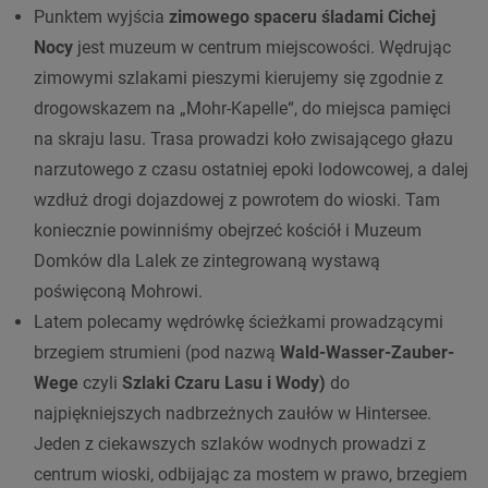
Punktem wyjścia
zimowego spaceru śladami Cichej
Nocy
jest muzeum w centrum miejscowości. Wędrując
zimowymi szlakami pieszymi kierujemy się zgodnie z
drogowskazem na „Mohr-Kapelle“, do miejsca pamięci
na skraju lasu. Trasa prowadzi koło zwisającego głazu
narzutowego z czasu ostatniej epoki lodowcowej, a dalej
wzdłuż drogi dojazdowej z powrotem do wioski. Tam
koniecznie powinniśmy obejrzeć kościół i Muzeum
Domków dla Lalek ze zintegrowaną wystawą
poświęconą Mohrowi.
Latem polecamy wędrówkę ścieżkami prowadzącymi
brzegiem strumieni (pod nazwą
Wald-Wasser-Zauber-
Wege
czyli
Szlaki Czaru Lasu i Wody)
do
najpiękniejszych nadbrzeżnych zaułów w Hintersee.
Jeden z ciekawszych szlaków wodnych prowadzi z
centrum wioski, odbijając za mostem w prawo, brzegiem