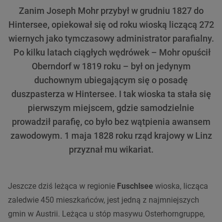
Zanim Joseph Mohr przybył w grudniu 1827 do
Hintersee, opiekował się od roku wioską liczącą 272
wiernych jako tymczasowy administrator parafialny.
Po kilku latach ciągłych wędrówek – Mohr opuścił
Oberndorf w 1819 roku – był on jedynym
duchownym ubiegającym się o posadę
duszpasterza w Hintersee. I tak wioska ta stała się
pierwszym miejscem, gdzie samodzielnie
prowadził parafię, co było bez wątpienia awansem
zawodowym. 1 maja 1828 roku rząd krajowy w Linz
przyznał mu wikariat.
Jeszcze dziś leżąca w regionie
Fuschlsee
wioska, licząca
zaledwie 450 mieszkańców, jest jedną z najmniejszych
gmin w Austrii. Leżąca u stóp masywu Osterhorngruppe,