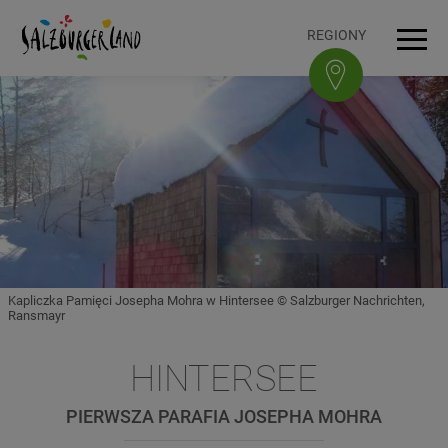
Accesskey
Accesskey
Accesskey
Accesskey
Do treści
Do nawigacji
Na górę strony
Do stopki
[0]
[3]
[1]
[2]
REGIONY
Men
Kapliczka Pamięci Josepha Mohra w Hintersee © Salzburger Nachrichten,
Ransmayr
HINTERSEE
PIERWSZA PARAFIA JOSEPHA MOHRA