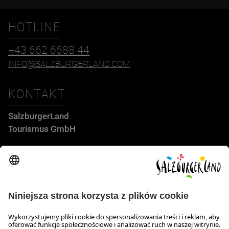
HOTLINE
+43 662 6688 44
INFO@SALZBURGERLAND.COM
KONTAKT
SalzburgerLand
Tourismus GmbH
Wiener Bundesstraße 23
5300 Hallwang
+43 662 6688 44
info@salzburgerland.com
GODZINY OTWARCIA