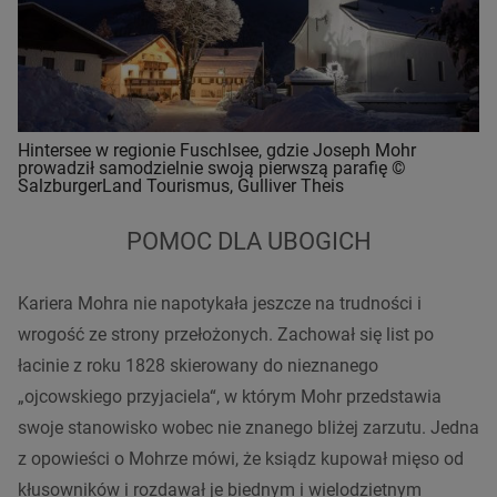
Hintersee w regionie Fuschlsee, gdzie Joseph Mohr
prowadził samodzielnie swoją pierwszą parafię ©
SalzburgerLand Tourismus, Gulliver Theis
POMOC DLA UBOGICH
Kariera Mohra nie napotykała jeszcze na trudności i
wrogość ze strony przełożonych. Zachował się list po
łacinie z roku 1828 skierowany do nieznanego
„ojcowskiego przyjaciela“, w którym Mohr przedstawia
swoje stanowisko wobec nie znanego bliżej zarzutu. Jedna
z opowieści o Mohrze mówi, że ksiądz kupował mięso od
kłusowników i rozdawał je biednym i wielodzietnym