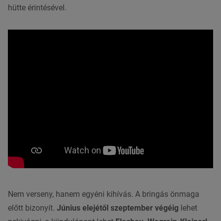
hütte érintésével.
Nem verseny, hanem egyéni kihívás. A bringás önmaga
előtt bizonyít.
Június elejétől szeptember végéig
lehet