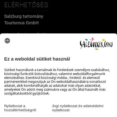
ELÉRHETŐSÉG
Salzburg tartomány
Tourismus GmbH
Wiener Bundesstraße 23
5300 Hallwang
+43 662 6688 44
info@salzburgerland.com
NYITVATARTÁS
Várjuk jelentkezését
Készséggel állunk rendelkezésére hétfőtől csütörtökig 8:00-
tól 17:30-ig, pénteken 8:00-tól 17:00-ig
Elérhetőség