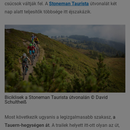
csúcsok váltják fel. A
Stoneman Taurista
útvonalát két
nap alatt teljesítők többsége itt éjszakázik.
Biciklisek a Stoneman Taurista útvonalán © David
Schultheiß
Most következik ugyanis a legizgalmasabb szakasz,
a
Tauern-hegységen át
. A trailek helyett itt-ott olyan az út,