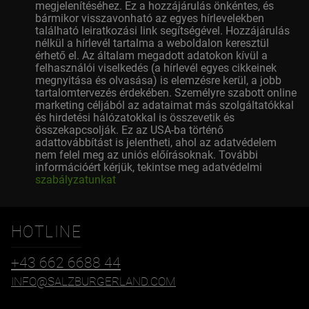
megjelenítéséhez. Ez a hozzájárulás önkéntes, és
bármikor visszavonható az egyes hírlevelekben
található leiratkozási link segítségével. Hozzájárulás
nélkül a hírlevél tartalma a weboldalon keresztül
érhető el. Az általam megadott adatokon kívül a
felhasználói viselkedés (a hírlevél egyes cikkeinek
megnyitása és olvasása) is elemzésre kerül, a jobb
tartalomtervezés érdekében. Személyre szabott online
marketing céljából az adataimat más szolgáltatókkal
és hirdetési hálózatokkal is összevetik és
összekapcsolják. Ez az USA-ba történő
adattovábbítást is jelentheti, ahol az adatvédelem
nem felel meg az uniós előírásoknak. További
információért kérjük, tekintse meg adatvédelmi
szabályzatunkat
HOTLINE
+43 662 6688 44
INFO@SALZBURGERLAND.COM