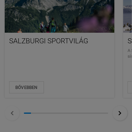
SALZBURGI SPORTVILÁG
S
A 
sí
BŐVEBBEN