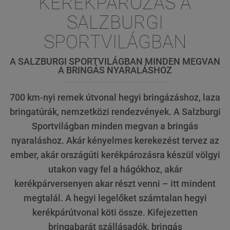
KERÉKPÁROZÁS A
SALZBURGI
SPORTVILÁGBAN
A SALZBURGI SPORTVILÁGBAN MINDEN MEGVAN
A BRINGÁS NYARALÁSHOZ
700 km-nyi remek útvonal hegyi bringázáshoz, laza
bringatúrák, nemzetközi rendezvények. A Salzburgi
Sportvilágban minden megvan a bringás
nyaraláshoz. Akár kényelmes kerekezést tervez az
ember, akár országúti kerékpározásra készül völgyi
utakon vagy fel a hágókhoz, akár
kerékpárversenyen akar részt venni – itt mindent
megtalál. A hegyi legelőket számtalan hegyi
kerékpárútvonal köti össze. Kifejezetten
bringabarát szállásadók, bringás