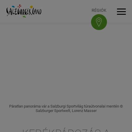
Accesskey
Accesskey
Accesskey
Accesskey
A tartalomhoz
A navigációhoz
Az oldal tetejére
A lábléchez
[3]
[0]
[1]
[2]
RÉGIÓK
Navi
Páratlan panoráma vár a Salzburgi Sportvilág túraútvonalai mentén ©
Salzburger Sportwelt, Lorenz Masser