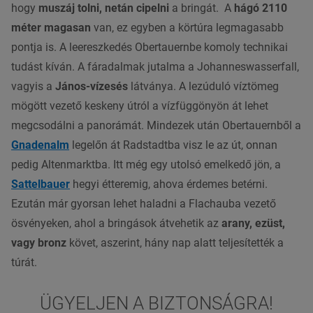
hogy
muszáj tolni, netán cipelni
a bringát. A
hágó 2110
méter magasan
van, ez egyben a körtúra legmagasabb
pontja is. A leereszkedés Obertauernbe komoly technikai
tudást kíván. A fáradalmak jutalma a Johanneswasserfall,
vagyis a
János-vízesés
látványa. A lezúduló víztömeg
mögött vezető keskeny útról a vízfüggönyön át lehet
megcsodálni a panorámát. Mindezek után Obertauernből a
Gnadenalm
legelőn át Radstadtba visz le az út, onnan
pedig Altenmarktba. Itt még egy utolsó emelkedő jön, a
Sattelbauer
hegyi étteremig, ahova érdemes betérni.
Ezután már gyorsan lehet haladni a Flachauba vezető
ösvényeken, ahol a bringások átvehetik az
arany, ezüst,
vagy bronz
követ, aszerint, hány nap alatt teljesítették a
túrát.
ÜGYELJEN A BIZTONSÁGRA!