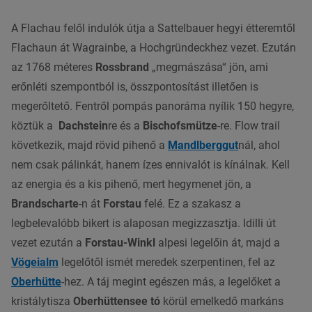
A Flachau felől indulók útja a Sattelbauer hegyi étteremtől
Flachaun át Wagrainbe, a Hochgründeckhez vezet. Ezután
az 1768 méteres
Rossbrand
„megmászása“ jön, ami
erőnléti szempontból is, összpontosítást illetően is
megerőltető. Fentről pompás panoráma nyílik 150 hegyre,
köztük a
Dachstein
re és a
Bischofsmütze
-re. Flow trail
következik, majd rövid pihenő a
Mandlberggut
nál, ahol
nem csak pálinkát, hanem ízes ennivalót is kínálnak. Kell
az energia és a kis pihenő, mert hegymenet jön, a
Brandscharte
-n át
Forstau
felé. Ez a szakasz a
legbelevalóbb bikert is alaposan megizzasztja. Idilli út
vezet ezután a
Forstau-Winkl
alpesi legelőin át, majd a
Vögeialm
legelőtől ismét meredek szerpentinen, fel az
Oberhütte
-hez. A táj megint egészen más, a legelőket a
kristálytisza
Oberhüttensee tó
körül emelkedő markáns