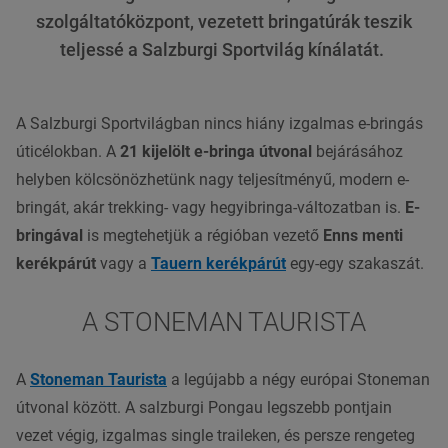
szolgáltatóközpont, vezetett bringatúrák teszik
teljessé a Salzburgi Sportvilág kínálatát.
A Salzburgi Sportvilágban nincs hiány izgalmas e-bringás
úticélokban. A
21 kijelölt e-bringa útvonal
bejárásához
helyben kölcsönözhetünk nagy teljesítményű, modern e-
bringát, akár trekking- vagy hegyibringa-változatban is.
E-
bringával
is megtehetjük a régióban vezető
Enns menti
kerékpárút
vagy a
Tauern kerékpárút
egy-egy szakaszát.
A STONEMAN TAURISTA
A
Stoneman Taurista
a legújabb a négy európai Stoneman
útvonal között. A salzburgi Pongau legszebb pontjain
vezet végig, izgalmas single traileken, és persze rengeteg