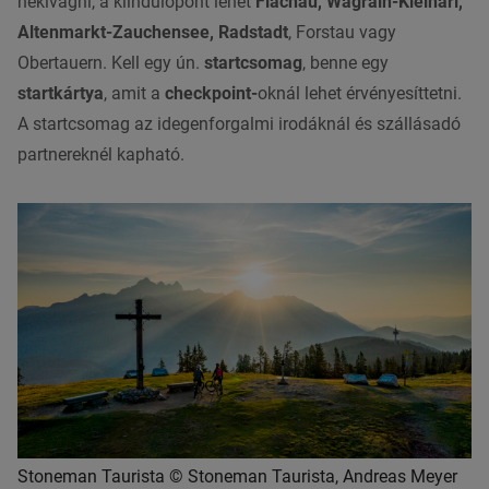
nekivágni, a kiindulópont lehet
Flachau, Wagrain-Kleinarl,
Altenmarkt-Zauchensee, Radstadt
, Forstau vagy
Obertauern. Kell egy ún.
startcsomag
, benne egy
startkártya
, amit a
checkpoint-
oknál lehet érvényesíttetni.
A startcsomag az idegenforgalmi irodáknál és szállásadó
partnereknél kapható.
Stoneman Taurista © Stoneman Taurista, Andreas Meyer