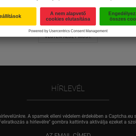
JEN ÉS NYERJEN KÜLÖNLEGES ÜDÜLÉSI 
VEGYEN RÉSZT MOST.
HÍRLEVÉL
hírlevelünkre. A spamek elleni védelem érdekében a Captcha.eu s
Feliratkozás a hírlevélre" gombra kattintva aktiválja ezeket a sz