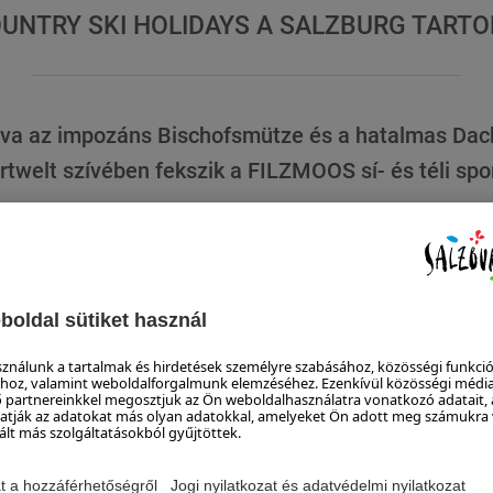
UNTRY SKI HOLIDAYS A SALZBURG TAR
va az impozáns Bischofsmütze és a hatalmas Dach
rtwelt szívében fekszik a FILZMOOS sí- és téli sp
TOVÁBB
ÚTI CÉL AUSZTRI