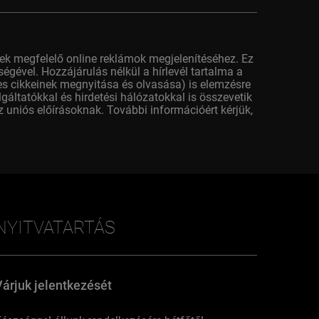
ek megfelelő online reklámok megjelenítéséhez. Ez
égével. Hozzájárulás nélkül a hírlevél tartalma a
yes cikkeinek megnyitása és olvasása) is elemzésre
áltatókkal és hirdetési hálózatokkal is összevetik
 uniós előírásoknak. További információért kérjük,
NYITVATARTÁS
Várjuk jelentkezését