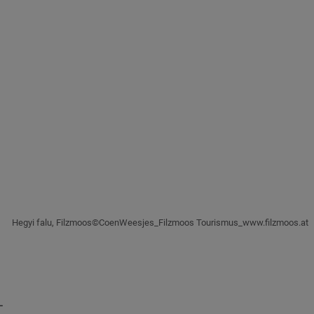
Hegyi falu, Filzmoos©CoenWeesjes_Filzmoos Tourismus_www.filzmoos.at
L