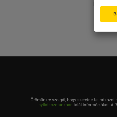
ÉRTÉKEL
Örömünkre szolgál, hogy szeretne feliratkozni 
nyilatkozatunkban
talál információkat. A "
az