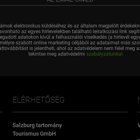
ámok elektronikus küldéséhez és az általam megjelölt érdekekn
vonható az egyes hírlevelekben található leiratkozási link segíts
egadott adatokon kívül a felhasználói viselkedés (a hírlevél eg
emélyre szabott online marketing céljából az adataimat más szolg
ttovábbítást is jelentheti, ahol az adatvédelem nem felel meg az
tekintse meg adatvédelmi
szabályzatunkat
ELÉRHETŐSÉG
Salzburg tartomány
Tourismus GmbH