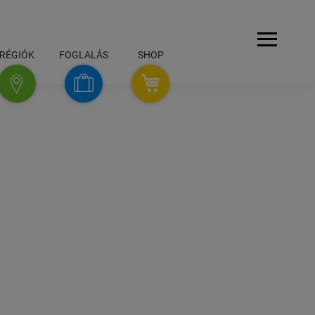
Navigáció
RÉGIÓK
FOGLALÁS
SHOP
SHOP
foglalás
régiók