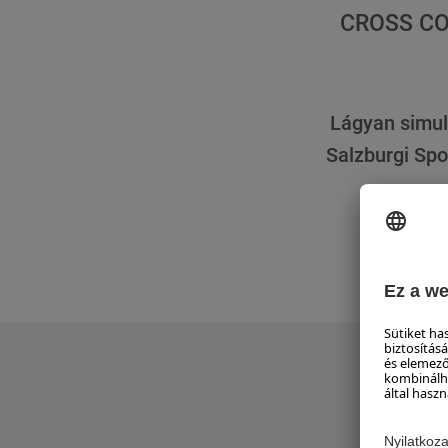
CROSS CO
Lágyan simul
Salzburgi Spo