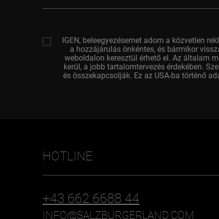
email
címed
IGEN, beleegyezésemet adom a közvetlen rekl
a hozzájárulás önkéntes, és bármikor vissza
weboldalon keresztül érhető el. Az általam m
kerül, a jobb tartalomtervezés érdekében. Sz
és összekapcsolják. Ez az USA-ba történő ada
HOTLINE
+43 662 6688 44
INFO@SALZBURGERLAND.COM