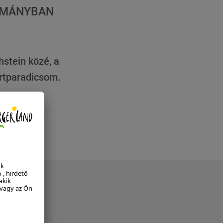
TOMÁNYBAN
stein közé, a
ortparadicsom.
A