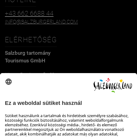
+43 662 6688 44
INFO@SALZBURGERLAND.COM
ELÉRHETŐSÉG
Salzburg tartomány
Tourismus GmbH
Wiener Bundesstraße 23
5300 Hallwang
+43 662 6688 44
info@salzburgerland.com
NYITVATARTÁS
Várjuk jelentkezését