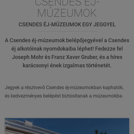
CSENDES ÉJ-
MÚZEUMOK
CSENDES ÉJ-MÚZEUMOK EGY JEGGYEL
A Csendes éj-múzeumok belépőjegyével a Csendes
éj alkotóinak nyomdokaiba léphet! Fedezze fel
Joseph Mohr és Franz Xaver Gruber, és a híres
karácsonyi ének izgalmas történetét.
Jegyek a résztvevő Csendes éj-múzeumokban kaphatók,
és kedvezményes belépést biztosítanak a múzeumokba.