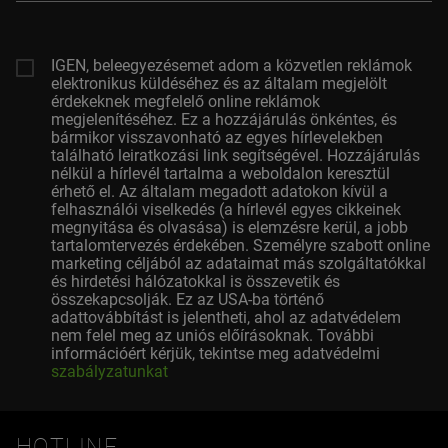
címed
IGEN, beleegyezésemet adom a közvetlen reklámok
elektronikus küldéséhez és az általam megjelölt
érdekeknek megfelelő online reklámok
megjelenítéséhez. Ez a hozzájárulás önkéntes, és
bármikor visszavonható az egyes hírlevelekben
található leiratkozási link segítségével. Hozzájárulás
nélkül a hírlevél tartalma a weboldalon keresztül
érhető el. Az általam megadott adatokon kívül a
felhasználói viselkedés (a hírlevél egyes cikkeinek
megnyitása és olvasása) is elemzésre kerül, a jobb
tartalomtervezés érdekében. Személyre szabott online
marketing céljából az adataimat más szolgáltatókkal
és hirdetési hálózatokkal is összevetik és
összekapcsolják. Ez az USA-ba történő
adattovábbítást is jelentheti, ahol az adatvédelem
nem felel meg az uniós előírásoknak. További
információért kérjük, tekintse meg adatvédelmi
szabályzatunkat
HOTLINE