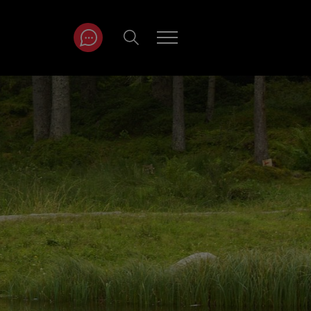
ITRÄGE NACH
NAT
r
Juli
ar
August
September
Oktober
November
Dezember