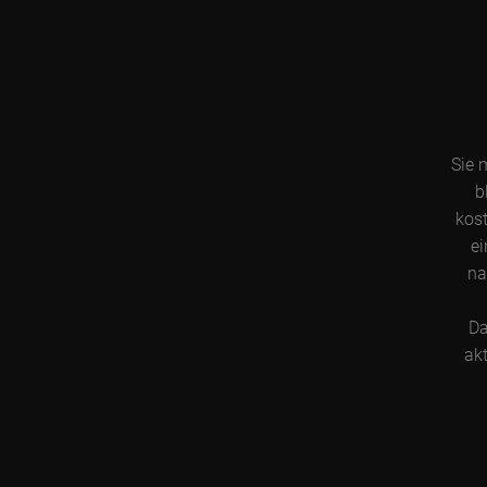
Sie 
b
kost
ei
na
Da
akt