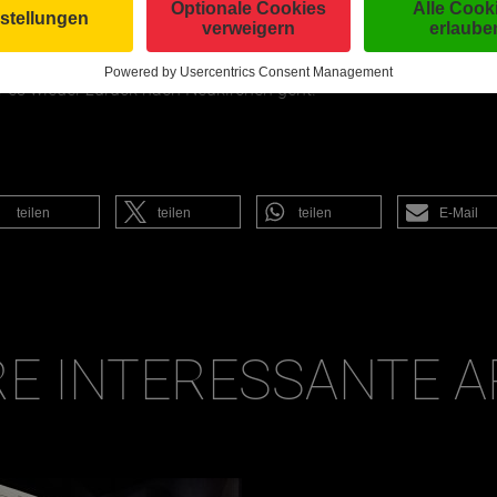
rund um den See mehr über die hier heimischen Vögel und Wass
tionen zur Fauna und Flora des Landschaftsschutzgebiets rund 
r es wieder zurück nach Neukirchen geht.
teilen
teilen
teilen
E-Mail
E INTERESSANTE A