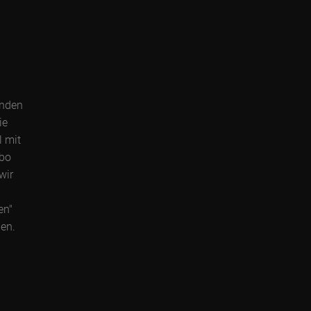
enden
ie
l mit
Abo
wir
en"
gen.