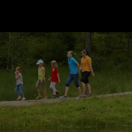
ER
KATEGORIEN
BE
MO
Essen & Trinken
Kunst & Kultur
Outdoor & Sport
Brauchtum
Jänne
Gesundheit
Lifestyle
Febru
Nachhaltigkeit
Hotel & Reise
März
Sehenswürdig
Archiv
April
Mai
IGEN
Juni