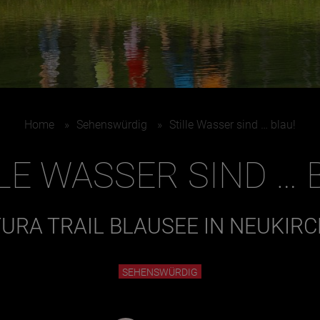
Home
»
Sehenswürdig
»
Stille Wasser sind … blau!
LE WASSER SIND … 
URA TRAIL BLAUSEE IN NEUKIR
SEHENSWÜRDIG