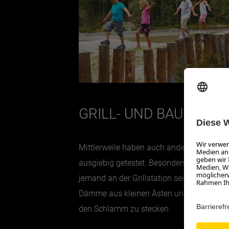
GRILL- UND BAUMEIST
Mittlerweile haben auch andere Gäste den
ausgiebig getestet. Besonders mutige wag
jemand an der Grillstation sein Mittages
Dämme aus kleinen Ästen und Steinen geb
den Schlamm zu stecken.