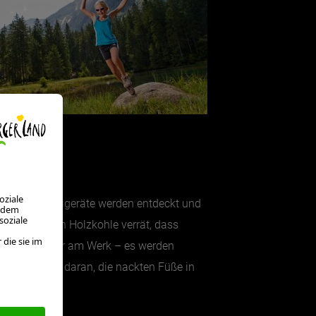
uft. Die Spielgeräte werden entdeckt und
 der Duft von Holzkohle verrät, dass
ine Baumeister am Werk – es werden
rößten Spaß daran, die nackten Füße in