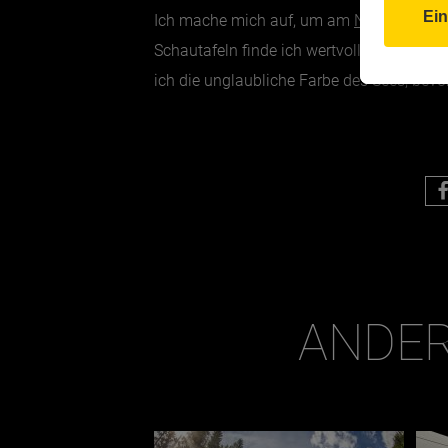
Ich mache mich auf, um am
Natura Trai
l 
Schautafeln finde ich wertvolle Informa
ich die unglaubliche Farbe des Sees, bevo
ANDER