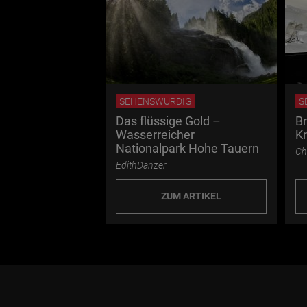
SEHENSWÜRDIG
S
Das flüssige Gold –
B
Wasserreicher
Kr
Nationalpark Hohe Tauern
Ch
EdithDanzer
ZUM ARTIKEL