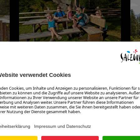
ER
 Weg zum Blausee gefunden, und fröhliches Lachen liegt in der L
en einen Sprung ins doch sehr frische Quellwasser des Sees und
sen vorbereitet. Im nahen Bachbett des Obersulzbaches sind kle
aut und Dümpel gegraben. Und wie ich finden die Kleinen den g