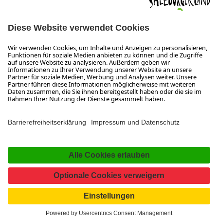
SALZBURGERLAND
Infos zum Urlaub im SalzburgerLand
Veranstaltungen im SalzburgerLand
Aktuelle Urlaubsangebote
Newsroom
Presse
Broschüren Shop