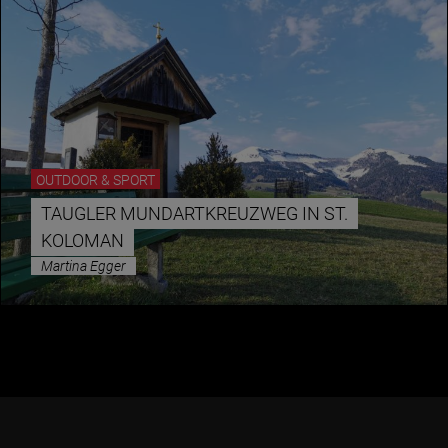
Jänner
Februar
März
April
OUTDOOR & SPORT
Mai
TAUGLER MUNDARTKREUZWEG IN ST.
Juni
KOLOMAN
Juli
Martina Egger
August
September
Oktober
November
Dezember