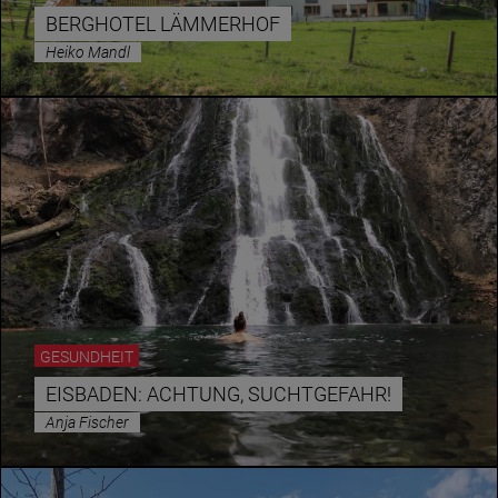
BERGHOTEL LÄMMERHOF
Heiko Mandl
Essen & Trinken
Outdoor & Sport
Gesundheit
Nachhaltigkeit
Sehenswürdig
Kunst & Kultur
Brauchtum
Lifestyle
GESUNDHEIT
Hotel & Reise
EISBADEN: ACHTUNG, SUCHTGEFAHR!
Archiv
Anja Fischer
BEITRÄGE NACH MONAT