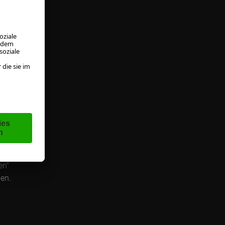
enden
ie
l mit
Abo
wir
en"
gen.