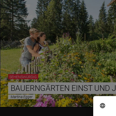
SEHENSWÜRDIG
BAUERNGÄRTEN EINST UND 
Martina Egger