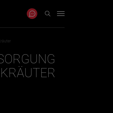
ITRÄGE NACH
räuter
NAT
RSORGUNG
 KRÄUTER
r
Juli
ar
August
September
Oktober
November
Dezember