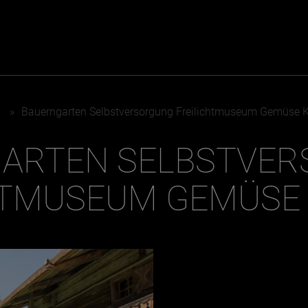
ER
KATEGORIEN
BE
»
Bauerngarten Selbstversorgung Freilichtmuseum Gemüse K
MO
ARTEN SELBSTVE
Essen & Trinken
Kunst & Kultur
Outdoor & Sport
Brauchtum
HTMUSEUM GEMÜSE
Jänne
Gesundheit
Lifestyle
Febru
Nachhaltigkeit
Hotel & Reise
März
Sehenswürdig
Archiv
April
Mai
IGEN
Juni