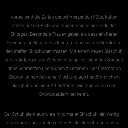
Essen & Trinken
Vorbei sind die Zeiten der schmerzenden Füße, kalten
Zehen auf der Piste und müden Beinen am Ende des
Outdoor & Sport
Skitages. Besonders Frauen geben an, dass ein harter
Gesundheit
Skischuh ihr Skicomeback hemmt und sie den Komfort in
Nachhaltigkeit
den steifen Skischuhen missen. Mit einem neuen Skischuh
Sehenswürdig
haben Anfänger und Wiedereinsteiger es leicht den Skisport
Kunst & Kultur
ohne Schmerzen und Mühen zu erlernen. Der Freemotion
Brauchtum
Skiboot ist nämlich eine Mischung aus herkömmlichem
Lifestyle
Skischuh und einer Art Softboot, wie man es von den
Snowboardern her kennt.
Hotel & Reise
Archiv
Der Schuh sieht aus wie ein normaler Skischuh, ein wenig
futuristisch, aber auf den ersten Blick erkennt man nichts
BEITRÄGE NACH MONAT