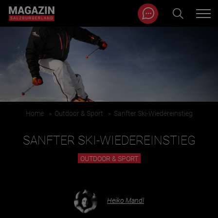
Magazin durchsuchen...
Zum Inhalt springen
BEITRÄGE IN MEINER NÄHE
Home
»
Outdoor & Sport
»
Sanfter Ski-Wiedereinstieg
SANFTER SKI-WIEDEREINSTIEG
OUTDOOR & SPORT
BEITRÄGE IN MEINER NÄHE ANZEIGEN
Heiko Mandl
KATEGORIEN