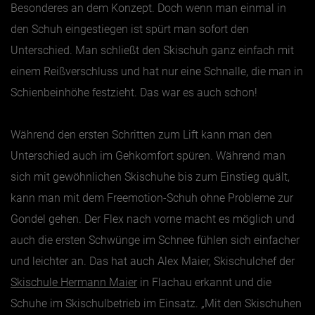
Besonderes an dem Konzept. Doch wenn man einmal in
den Schuh eingestiegen ist spürt man sofort den
Jänner
Unterschied. Man schließt den Skischuh ganz einfach mit
Februar
einem Reißverschluss und hat nur eine Schnalle, die man in
März
Schienbeinhöhe festzieht. Das war es auch schon!
April
Mai
Während den ersten Schritten zum Lift kann man den
Unterschied auch im Gehkomfort spüren. Während man
Juni
sich mit gewöhnlichen Skischuhe bis zum Einstieg quält,
Juli
kann man mit dem Freemotion-Schuh ohne Probleme zur
August
Gondel gehen. Der Flex nach vorne macht es möglich und
September
auch die ersten Schwünge im Schnee fühlen sich einfacher
Oktober
und leichter an. Das hat auch Alex Maier, Skischulchef der
November
Skischule Hermann Maier
in Flachau erkannt und die
Dezember
Schuhe im Skischulbetrieb im Einsatz. „Mit den Skischuhen