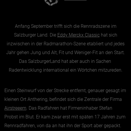
Essen & Trinken
Anfang September trifft sich die Rennradszene im
Outdoor & Sport
Salzburger Land. Die
Eddy Merckx Classic
hat sich
Gesundheit
inzwischen in der Radmarathon-Szene etabliert und jedes
Nachhaltigkeit
Jahr gehen Jung und Alt, Fit und Weniger-Fit an den Start.
Sehenswürdig
Das SalzburgerLand hat aber auch in Sachen
Kunst & Kultur
Radentwicklung international ein Wörtchen mitzureden.
Brauchtum
Lifestyle
Einen Steinwurf von der Strecke entfernt, genauer gesagt im
Hotel & Reise
kleinen Ort Anthering, befindet sich die Zentrale der Firma
Archiv
Airstreeem
. Das Radfahren hat Firmeninhaber Stefan
Probst im Blut. Er kam zwar erst mit späten 17 Jahren zum
Rennradfahren, von da an hat ihn der Sport aber gepackt.
BEITRÄGE NACH MONAT