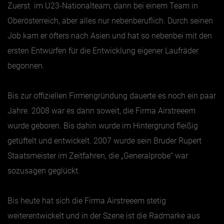
Zuerst im U23-Nationalteam, dann bei einem Team in
Oberösterreich, aber alles nur nebenberuflich. Durch seinen
Jänner
Job kam er öfters nach Asien und hat so nebenbei mit den
Februar
ersten Entwürfen für die Entwicklung eigener Laufräder
März
begonnen.
April
Mai
Bis zur offiziellen Firmengründung dauerte es noch ein paar
Jahre. 2008 war es dann soweit, die Firma Airstreeem
Juni
wurde geboren. Bis dahin wurde im Hintergrund fleißig
Juli
getüftelt und entwickelt. 2007 wurde sein Bruder Rupert
August
Staatsmeister im Zeitfahren, die „Generalprobe“ war
September
sozusagen geglückt.
Oktober
November
Bis heute hat sich die Firma Airstreeem stetig
Dezember
weiterentwickelt und in der Szene ist die Radmarke aus