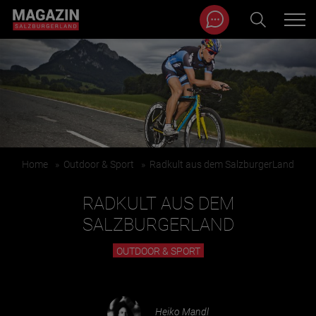
Magazin durchsuchen...
Zum Inhalt springen
BEITRÄGE IN MEINER NÄHE
Home
»
Outdoor & Sport
»
Radkult aus dem SalzburgerLand
RADKULT AUS DEM
SALZBURGERLAND
OUTDOOR & SPORT
BEITRÄGE IN MEINER NÄHE ANZEIGEN
KATEGORIEN
Heiko Mandl