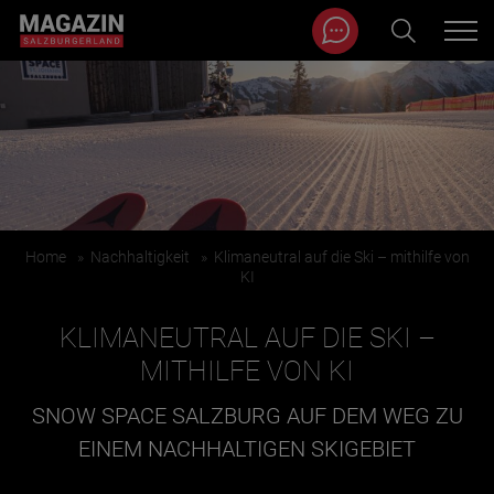
Magazin durchsuchen...
Zum Inhalt springen
BEITRÄGE IN MEINER NÄHE
Home
»
Nachhaltigkeit
»
Klimaneutral auf die Ski – mithilfe von
KI
KLIMANEUTRAL AUF DIE SKI –
MITHILFE VON KI
SNOW SPACE SALZBURG AUF DEM WEG ZU
BEITRÄGE IN MEINER NÄHE ANZEIGEN
EINEM NACHHALTIGEN SKIGEBIET
KATEGORIEN