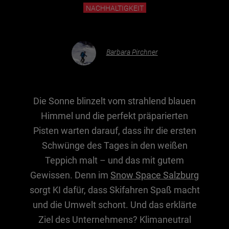
NACHHALTIGKEIT
Essen & Trinken
Outdoor & Sport
Barbara Pirchner
Gesundheit
Nachhaltigkeit
Sehenswürdig
Die Sonne blinzelt vom strahlend blauen
Himmel und die perfekt präparierten
Kunst & Kultur
Pisten warten darauf, dass ihr die ersten
Brauchtum
Schwünge des Tages in den weißen
Lifestyle
Teppich malt – und das mit gutem
Hotel & Reise
Gewissen. Denn im
Snow Space Salzburg
Archiv
sorgt KI dafür, dass Skifahren Spaß macht
und die Umwelt schont. Und das erklärte
Ziel des Unternehmens? Klimaneutral
BEITRÄGE NACH MONAT