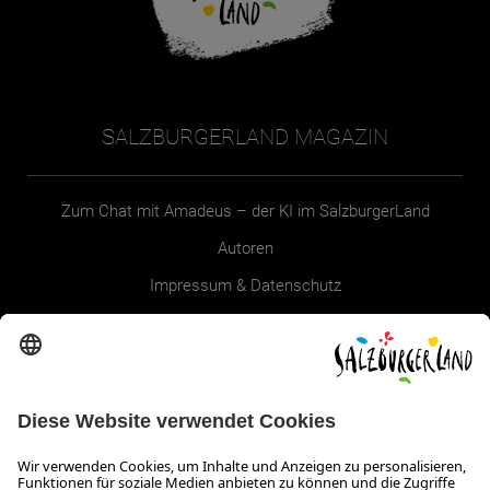
SALZBURGERLAND MAGAZIN
Zum Chat mit Amadeus – der KI im SalzburgerLand
Autoren
Impressum & Datenschutz
Erklärung zur Barrierefreiheit Magazin
SALZBURGERLAND
Infos zum Urlaub im SalzburgerLand