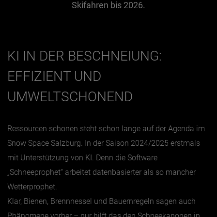
Skifahren bis 2026.
Jänner
Februar
KI IN DER BESCHNEIUNG:
März
EFFIZIENT UND
April
Mai
UMWELTSCHONEND
Juni
Juli
Ressourcen schonen steht schon lange auf der Agenda im
August
Snow Space Salzburg. In der Saison 2024/2025 erstmals
September
mit Unterstützung von KI. Denn die Software
„Schneeprophet“ arbeitet datenbasierter als so mancher
Oktober
Wetterprophet.
November
Klar, Bienen, Brennnessel und Bauernregeln sagen auch
Dezember
Phänomene vorher – nur hilft das den Schneekanonen in