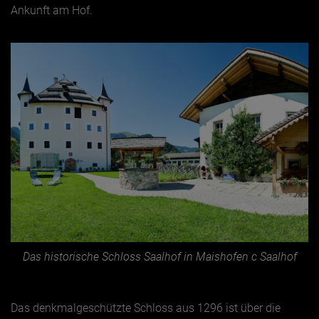
Ankunft am Hof.
Jänner
Februar
März
April
Mai
Juni
Juli
August
September
Oktober
Das historische Schloss Saalhof in Maishofen c Saalhof
November
Dezember
Das denkmalgeschützte Schloss aus 1296 ist über die