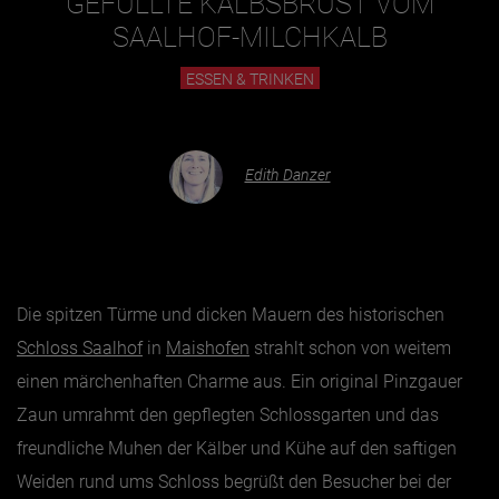
GEFÜLLTE KALBSBRUST VOM
SAALHOF-MILCHKALB
Essen & Trinken
ESSEN & TRINKEN
Outdoor & Sport
Gesundheit
Edith Danzer
Nachhaltigkeit
Sehenswürdig
Kunst & Kultur
Brauchtum
Die spitzen Türme und dicken Mauern des historischen
Lifestyle
Schloss Saalhof
in
Maishofen
strahlt schon von weitem
Hotel & Reise
einen märchenhaften Charme aus. Ein original Pinzgauer
Archiv
Zaun umrahmt den gepflegten Schlossgarten und das
freundliche Muhen der Kälber und Kühe auf den saftigen
BEITRÄGE NACH MONAT
Weiden rund ums Schloss begrüßt den Besucher bei der