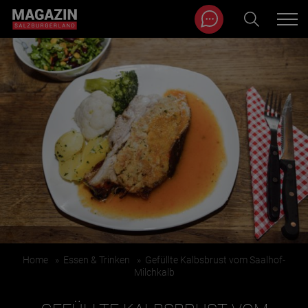
Magazin durchsuchen...
Zum Inhalt springen
BEITRÄGE IN MEINER NÄHE
Home
»
Essen & Trinken
»
Gefüllte Kalbsbrust vom Saalhof-
BEITRÄGE IN MEINER NÄHE ANZEIGEN
Milchkalb
KATEGORIEN