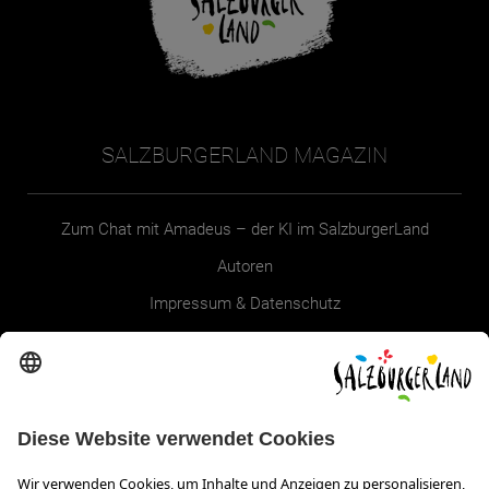
SALZBURGERLAND MAGAZIN
Zum Chat mit Amadeus – der KI im SalzburgerLand
Autoren
Impressum & Datenschutz
Erklärung zur Barrierefreiheit Magazin
SALZBURGERLAND