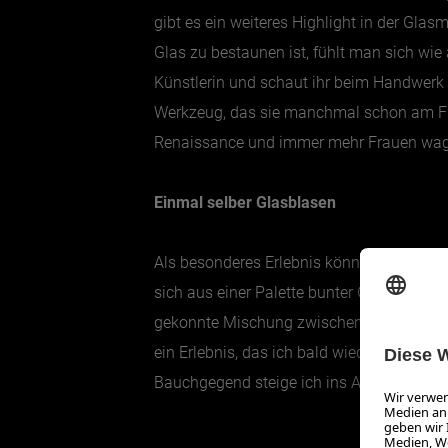
gibt es ein weiteres Highlight in der Gla
Glas zu bestaunen ist, fühlt man sich wi
Künstlerin und schaut ihr beim Handwerk ü
Werkzeug, das sie manchmal schon am Flo
Renaissance und immer mehr Frauen wagen
Einmal selber Glasblasen
Als besonderes Erlebnis können Besucher 
sich aus einer Palette bunter Glassplitter 
gekonnte Mischung zwischen Hitze, Drehe
ein Erlebnis, das ich bald wiederholen m
Bauchgegend steige ich ins Auto. Und di