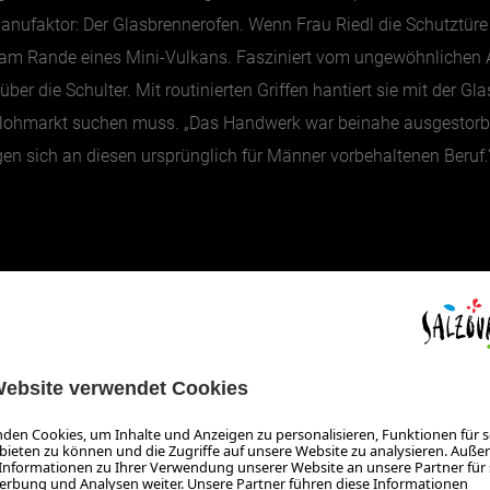
smanufaktor: Der Glasbrennerofen. Wenn Frau Riedl die Schutztür
e am Rande eines Mini-Vulkans. Fasziniert vom ungewöhnlichen
ber die Schulter. Mit routinierten Griffen hantiert sie mit der 
hmarkt suchen muss. „Das Handwerk war beinahe ausgestorben, 
 sich an diesen ursprünglich für Männer vorbehaltenen Beruf.
in der Manufaktur auch ihre eigenen Glaskugel blasen. Unter i
drei Farben aus – ganz nach Intuition. Eine kleine Glaskugel wird
n und Blasen entsteht schon bald die ganz eigene Glaskugel. D
öchte. Mit meinem Glaskugelunikat, sicher verpackt, in der Han
e Wasserkaraffe kommt auf die Wunschliste für den nächsten Ge