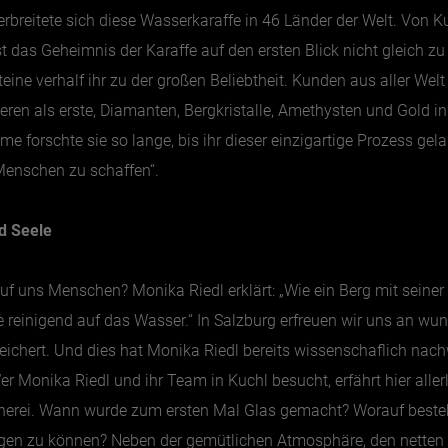
reitete sich diese Wasserkaraffe in 46 Länder der Welt. Von Ku
 das Geheimnis der Karaffe auf den ersten Blick nicht gleich zu
eine verhalf ihr zu der großen Beliebtheit. Kunden aus aller Wel
en als erste, Diamanten, Bergkristalle, Amethysten und Gold in
me forschte sie so lange, bis ihr dieser einzigartige Prozess gela
 Menschen zu schaffen“.
d Seele
f uns Menschen? Monika Riedl erklärt: „Wie ein Berg mit sein
fe reinigend auf das Wasser.“ In Salzburg erfreuen wir uns an wu
eichert. Und dies hat Monika Riedl bereits wissenschaflich nachw
Wer Monika Riedl und ihr Team in Kuchl besucht, erfährt hier all
erei. Wann wurde zum ersten Mal Glas gemacht? Worauf besteh
rtigen zu können? Neben der gemütlichen Atmosphäre, den nette