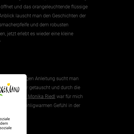
e öffnet und das orangeleuchtende flüssige
 Anblick lauscht man den Geschichten der
Glasmacherpfeife und dem robusten
jetzt erlebt es wieder eine kleine
“
hrer fachkundigen Anleitung sucht man
 in die Splitter getauscht und durch die
er
Besuch bei Monika Riedl
war für mich
d und einem wohligwarmen Gefühl in der
burtstag.