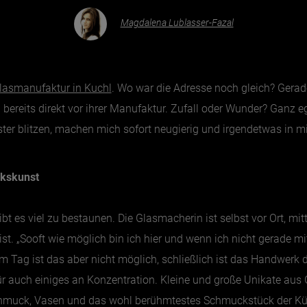
Magdalena Lublasser-Fazal
lasmanufaktur in Kuchl
. Wo war die Adresse noch gleich? Gera
ereits direkt vor ihrer Manufaktur. Zufall oder Wunder? Ganz e
ter blitzen, machen mich sofort neugierig und irgendetwas in mir 
kskunst
 es viel zu bestaunen. Die Glasmacherin ist selbst vor Ort, mitt
t. „Sooft wie möglich bin ich hier und wenn ich nicht gerade m
am Tag ist das aber nicht möglich, schließlich ist das Handwer
r auch einiges an Konzentration. Kleine und große Unikate aus G
hmuck, Vasen und das wohl berühmtestes Schmuckstück der Küns