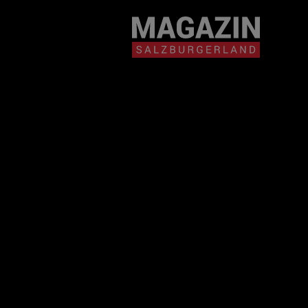
Magazin durchsuchen...
Zum Inhalt springen
BEITRÄGE IN MEIN
NÄHE
BEITRÄGE IN MEINER NÄHE ANZE