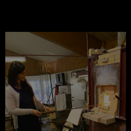
ER
KATEGORIEN
BE
MO
Essen & Trinken
Kunst & Kultur
Outdoor & Sport
Brauchtum
Jänne
Gesundheit
Lifestyle
Febru
Nachhaltigkeit
Hotel & Reise
März
Sehenswürdig
Archiv
April
IGEN
Mai