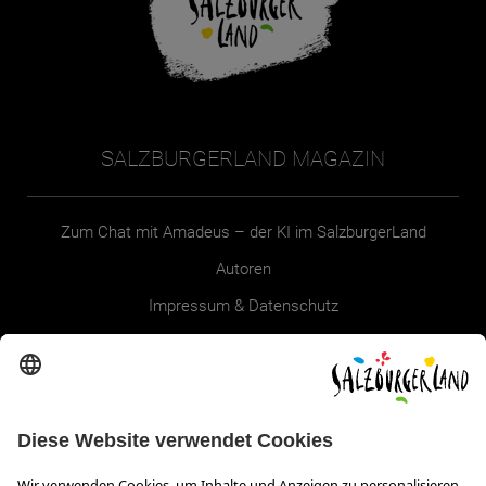
SALZBURGERLAND MAGAZIN
Zum Chat mit Amadeus – der KI im SalzburgerLand
Autoren
Impressum & Datenschutz
Erklärung zur Barrierefreiheit Magazin
SALZBURGERLAND