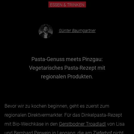
ESSEN & TRINKEN
Essen & Trinken
Outdoor & Sport
Günter Baumgartner
Gesundheit
Nachhaltigkeit
Sehenswürdig
Pasta-Genuss meets Pinzgau:
Vegetarisches Pasta-Rezept mit
Kunst & Kultur
regionalen Produkten.
Brauchtum
Lifestyle
Hotel & Reise
Bevor wir zu kochen beginnen, geht es zuerst zum
Archiv
regionalen Direktvermarkter. Für das Dinkelpasta-Rezept
mit Bio-Weichkäse in den
Gerstbodner Troadladl
von Lisa
BEITRÄGE NACH MONAT
und Bernhard Perwein in Leogang, die am
Zieferhof
nicht