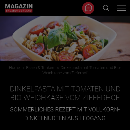
Magazin durchsuchen...
Zum Inhalt springen
BEITRÄGE IN MEINER NÄHE
Home
»
Essen & Trinken
»
Dinkelpasta mit Tomaten und Bio-
Weichkäse vom Zieferhof
DINKELPASTA MIT TOMATEN UND
BIO-WEICHKÄSE VOM ZIEFERHOF
SOMMERLICHES REZEPT MIT VOLLKORN-
BEITRÄGE IN MEINER NÄHE ANZEIGEN
DINKELNUDELN AUS LEOGANG
KATEGORIEN