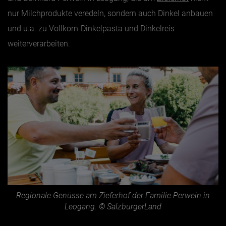
nur Milchprodukte veredeln, sondern auch Dinkel anbauen
Jänner
und u.a. zu Vollkorn-Dinkelpasta und Dinkelreis
Februar
weiterverarbeiten.
März
April
Mai
Juni
Juli
August
September
Oktober
Regionale Genüsse am Zieferhof der Familie Perwein in
November
Leogang. © SalzburgerLand
Dezember