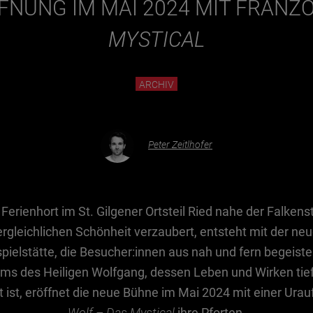
FFNUNG IM MAI 2024 MIT FRANZ
MYSTICAL
ARCHIV
Peter Zeitlhofer
Ferienhort im St. Gilgener Ortsteil Ried nahe der Falkens
vergleichlichen Schönheit verzaubert, entsteht mit der n
ielstätte, die Besucher:innen aus nah und fern begeister
ums des Heiligen Wolfgang, dessen Leben und Wirken tief
ist, eröffnet die neue Bühne im Mai 2024 mit einer Ura
Wolf – Das Mystical
ihre Pforten.