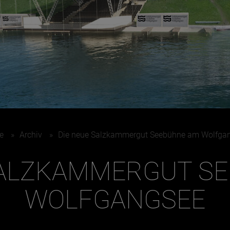
e
»
Archiv
»
Die neue Salzkammergut Seebühne am Wolfga
SALZKAMMERGUT S
WOLFGANGSEE