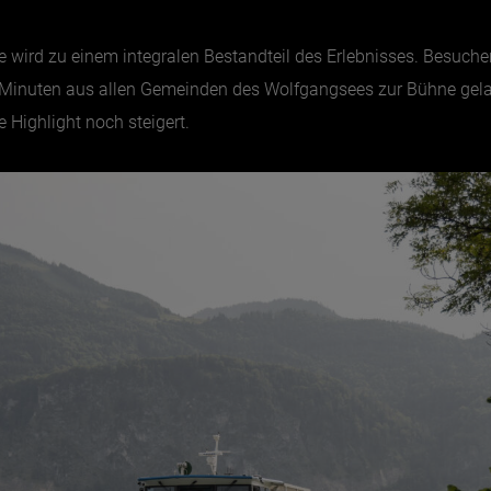
wird zu einem integralen Bestandteil des Erlebnisses. Besucher
 Minuten aus allen Gemeinden des Wolfgangsees zur Bühne gelang
 Highlight noch steigert.