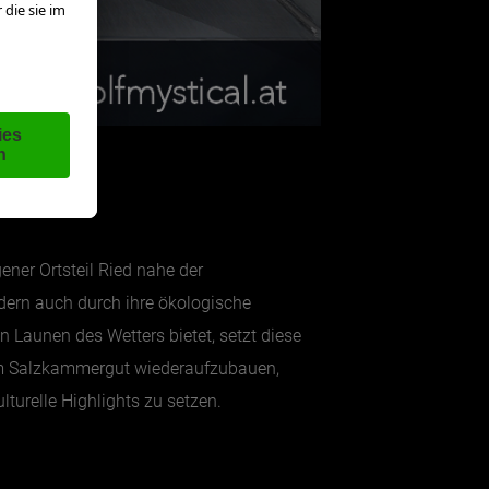
ener Ortsteil Ried nahe der
ndern auch durch ihre ökologische
n Launen des Wetters bietet, setzt diese
 im Salzkammergut wiederaufzubauen,
lturelle Highlights zu setzen.