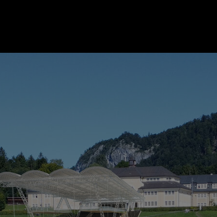
ER
KATEGORIEN
BE
MO
Essen & Trinken
Kunst & Kultur
Outdoor & Sport
Brauchtum
Jänne
Gesundheit
Lifestyle
Febru
Nachhaltigkeit
Hotel & Reise
März
Sehenswürdig
Archiv
April
Mai
IGEN
Juni