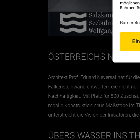
ÖSTERREICHS NEUE, 
Architekt Prof. Eduard Neversal hat für di
Falkensteinwand entworfen, die nicht nur 
Nachhaltigkeit. Mit Platz für 800 Zuschau
mobile Konstruktion neue Maßstäbe im Th
unterstreicht die Vision der Initiatoren, d
ÜBERS WASSER INS T