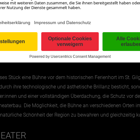
NACHHALTIGE SEEBÜHNE
eses Stück eine Bühne vor dem historischen Ferienhort im St. Gilg
durch ihre technologische und ästhetische Brillanz besticht, so
er:innen und einer vollständigen Überdachung, die Schutz vor de
eaterbau. Die Möglichkeit, die Bühne an verschiedenen Orten
ie natürliche Schönheit der Region zu bewahren und gleichzeitig ku
HEATER