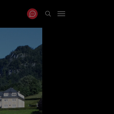
ITRÄGE NACH
NAT
r
Juli
ar
August
September
Oktober
November
Dezember