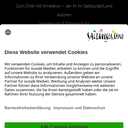
Zum Chat mit Amadeus – der KI im SalzburgerLand
Autoren
Impressum & Datenschutz
Erklärung zur Barrierefreiheit Magazin
SALZBURGERLAND
Infos zum Urlaub im SalzburgerLand
Veranstaltungen im SalzburgerLand
Aktuelle Urlaubsangebote
Newsroom
Presse
Broschüren Shop