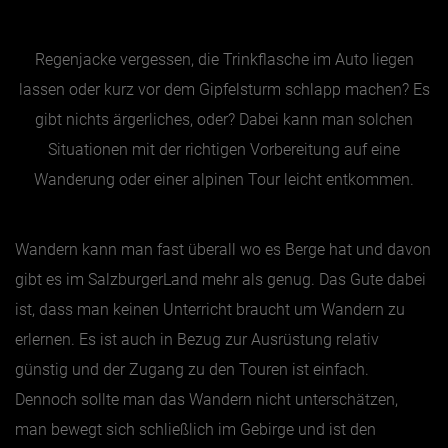
Essen & Trinken
Regenjacke vergessen, die Trinkflasche im Auto liegen
lassen oder kurz vor dem Gipfelsturm schlapp machen? Es
Outdoor & Sport
gibt nichts ärgerliches, oder? Dabei kann man solchen
Gesundheit
Situationen mit der richtigen Vorbereitung auf eine
Nachhaltigkeit
Wanderung oder einer alpinen Tour leicht entkommen.
Sehenswürdig
Kunst & Kultur
Wandern kann man fast überall wo es Berge hat und davon
Brauchtum
gibt es im SalzburgerLand mehr als genug. Das Gute dabei
Lifestyle
ist, dass man keinen Unterricht braucht um Wandern zu
Hotel & Reise
erlernen. Es ist auch in Bezug zur Ausrüstung relativ
Archiv
günstig und der Zugang zu den Touren ist einfach.
Dennoch sollte man das Wandern nicht unterschätzen,
man bewegt sich schließlich im Gebirge und ist den
BEITRÄGE NACH MONAT