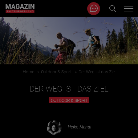
Magazin durchsuchen...
Zum Inhalt springen
BEITRÄGE IN MEINER NÄHE
Home
»
Outdoor & Sport
»
Der Weg ist das Ziel
DER WEG IST DAS ZIEL
OUTDOOR & SPORT
BEITRÄGE IN MEINER NÄHE ANZEIGEN
Heiko Mandl
KATEGORIEN