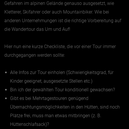
Gefahren im alpinen Gelände genauso ausgesetzt, wie
Kletterer, Skifahrer oder auch Mountainbiker. Wie bei
Jänner
anderen Unternehmungen ist die richtige Vorbereitung auf
Februar
die Wandertour das Um und Auf!
März
April
Hier nun eine kurze Checkliste, die vor einer Tour immer
Mai
durchgegangen werden sollte:
Juni
Alle Infos zur Tour einholen (Schwierigkeitsgrad, für
Juli
Kinder geeignet, ausgesetzte Stellen etc.)
August
Bin ich der gewählten Tour konditionell gewachsen?
September
Gibt es bei Mehrtagestouren genügend
Oktober
Übernachtungsmöglichkeiten in den Hütten, sind noch
November
Plätze frei, muss man etwas mitbringen (z. B.
Dezember
Hüttenschlafsack)?