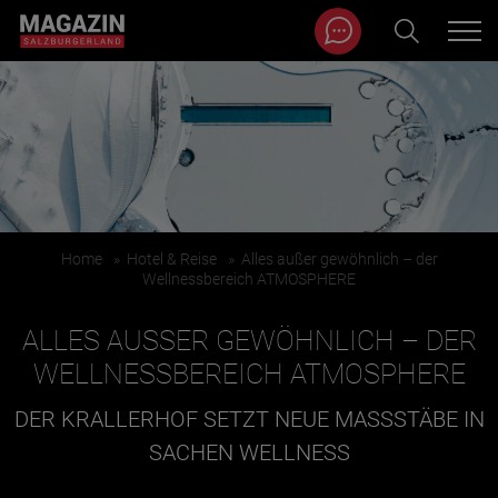
Magazin durchsuchen...
Zum Inhalt springen
BEITRÄGE IN MEINER NÄHE
Home
»
Hotel & Reise
»
Alles außer gewöhnlich – der
Wellnessbereich ATMOSPHERE
ALLES AUSSER GEWÖHNLICH – DER W
ELLNESSBEREICH ATMOSPHERE
DER KRALLERHOF SETZT NEUE MASSSTÄBE IN S
BEITRÄGE IN MEINER NÄHE ANZEIGEN
ACHEN WELLNESS
KATEGORIEN