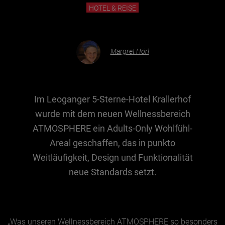
HOTEL & REISE
Essen & Trinken
Outdoor & Sport
Margret Hörl
Gesundheit
Nachhaltigkeit
Sehenswürdig
Im Leoganger 5-Sterne-Hotel Krallerhof
wurde mit dem neuen Wellnessbereich
Kunst & Kultur
ATMOSPHERE ein Adults-Only Wohlfühl-
Brauchtum
Areal geschaffen, das in punkto
Lifestyle
Weitläufigkeit, Design und Funktionalität
Hotel & Reise
neue Standards setzt.
Archiv
BEITRÄGE NACH MONAT
„Was unseren Wellnessbereich ATMOSPHERE so besonders