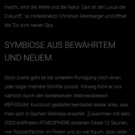
macht, sind die Weite und die Natur. Das ist der Luxus der
Jänner
Zukunft“, so Hoteldirektor Christian Altenberger und öffnet
die Tür zum neuen Spa.
Februar
März
SYMBIOSE AUS BEWÄHRTEM
April
UND NEUEM
Mai
Juni
Juli
Doch zuerst geht es bei unserem Rundgang noch einen
oder sogar mehrere Schritte zurück. Vorweg führt er uns
August
nämlich durch den bestehenden Wellnessbereich
September
REFUGIUM. Kunstvoll gestaltet beinhaltet dieser alles, was
Oktober
man sich in Sachen Wellness erwartet. Zusammen mit dem
November
2023 eröffneten ATMOSPHERE erwarten Gäste 12 Saunen,
Dezember
vier Wasserflächen im Freien und so viel Raum, dass jeder