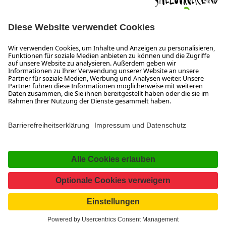
SALZBURGERLAND
Infos zum Urlaub im SalzburgerLand
Veranstaltungen im SalzburgerLand
Aktuelle Urlaubsangebote
Newsroom
Presse
Broschüren Shop