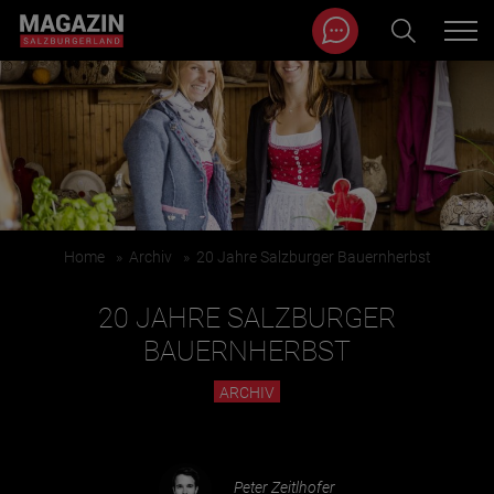
Magazin durchsuchen...
Zum Inhalt springen
BEITRÄGE IN MEINER NÄHE
Home
»
Archiv
»
20 Jahre Salzburger Bauernherbst
20 JAHRE SALZBURGER
BAUERNHERBST
ARCHIV
BEITRÄGE IN MEINER NÄHE ANZEIGEN
KATEGORIEN
Peter Zeitlhofer