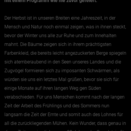
mit einem Programm wie nie zuvor gefeiert.
Jänner
Der Herbst ist in unseren Breiten eine Jahreszeit, in der
Februar
Mensch und Natur noch einmal zeigen, was in ihnen steckt,
März
bevor der Winter uns alle zur Ruhe und zum Innehalten
mahnt. Die Bäume zeigen sich in ihrem prächtigsten
April
Farbenkleid, die bereits leicht angezuckerten Berge spiegeln
Mai
sich atemberaubend in den Seen unseres Landes und die
Juni
Zugvögel formieren sich zu imposanten Schwärmen, als
Juli
würden sie uns ein letztes Mal grüßen, bevor sie sich für
August
einige Monate auf ihren langen Weg gen Süden
September
verabschieden. Für uns Menschen kommt nach der langen
Oktober
Zeit der Arbeit des Frühlings und des Sommers nun
langsam die Zeit der Ernte und somit auch des Lohnes für
November
all die zurückliegenden Mühen. Kein Wunder, dass genau in
Dezember