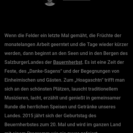
Essen & Trinken
Outdoor & Sport
Wenn die Felder ein letzte Mal gemäht, die Früchte der
Gesundheit
monatelangen Arbeit geerntet und die Tage wieder kürzer
Nachhaltigkeit
werden, dann beginnt an den Seen und in den Bergen des
Sehenswürdig
SalzburgerLandes der
Bauernherbst
. Es ist eine Zeit der
Kunst & Kultur
Feste, des „Danke-Sagens“ und der Begegnungen von
Brauchtum
Einheimischen und Gästen. Zum „Hoagaschtn“ trifft man
Lifestyle
sich an den schönsten Plätzen, lauscht traditionellem
Musizieren, lacht, erzählt und genießt in gemeinsamer
Hotel & Reise
Runde die herrlichen Speisen und Getränke unseres
Archiv
Landes. 2015 jährt sich der Geburtstag des
Beuernherbstes zum 20. Mal und wird im ganzen Land
BEITRÄGE NACH MONAT