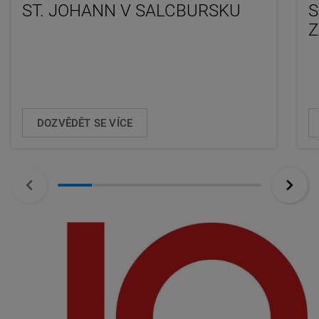
ST. JOHANN V SALCBURSKU
S
Z
DOZVĚDĚT SE VÍCE