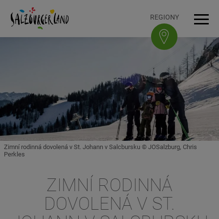
Accesskey
Accesskey
Accesskey
Accesskey
K obsahu
K navigaci
Na začátek stránky
K patičce
[3]
[0]
[1]
[2]
REGIONY
Navi
Zimní rodinná dovolená v St. Johann v Salcbursku © JOSalzburg, Chris
Perkles
ZIMNÍ RODINNÁ
DOVOLENÁ V ST.