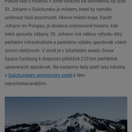
Pokud rádi s rodinou v zimě vyrážíte na dovolenou na lyže,
St. Johann v Salcbursku je místem, které by nemělo
uniknout Vaší pozornosti. Hlavní město kraje, Sankt
Johann im Pongau, je doslova orámované horami, kde
čeká spousta zábavy. St. Johann má velkou výhodu díky
perfektní infrastruktuře a pestrému výběru sjezdovek všech
úrovní obtížnosti. V zimě je v lyžařském areálu Snow
Space Salzburg k dispozici přibližně 210 km perfektně
upravených sjezdovek. Ne nadarmo tedy patří tato lokalita
v
Salcburském sportovním světě
k těm
nejvyhledávanějším.