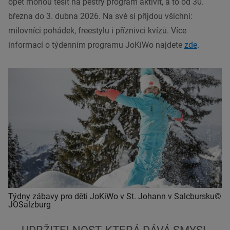
opět mohou těšit na pestrý program aktivit, a to od 30.
března do 3. dubna 2026. Na své si přijdou všichni:
milovníci pohádek, freestylu i příznivci kvízů. Více
informací o týdenním programu JoKiWo najdete
zde
.
Týdny zábavy pro děti JoKiWo v St. Johann v Salcbursku©
JOSalzburg