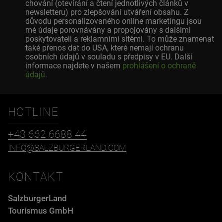
chování (otevírání a čtení jednotlivých článků v
newsletteru) pro zlepšování utváření obsahu. Z
důvodu personalizovaného online marketingu jsou
mé údaje porovnávány a propojovány s dalšími
poskytovateli a reklamními sítěmi. To může znamenat
také přenos dat do USA, které nemají ochranu
osobních údajů v souladu s předpisy v EU. Další
informace najdete v našem
prohlášení o ochraně
údajů
.
HOTLINE
+43 662 6688 44
INFO@SALZBURGERLAND.COM
KONTAKT
SalzburgerLand
Tourismus GmbH