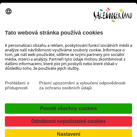
Wiener Bundesstraße 23
5300 Hallwang
+43 662 6688 44
info@salzburgerland.com
OTEVÍRACÍ DOBA
Těšíme se na Vaši poptávku!
Jsme Vám rádi k dispozici od pondělí do čtvrtka od 08:00 do
17:30 hodin a v pátek od 08:00 do 17:00 hodin.
Tiráž, Ochrana osobních údajů & vyloučení odpovědnosti
Kontakt
Prohlášení o přístupnosti
Facebook
YouTube
Instagram
TikTok
Pinterest
LinkedIn
WhatsApp