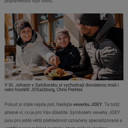
připraveností vyjít vstříc.
V St. Johann v Salcbursku si vychutnají dovolenou malí i
velcí hosté© JOSalzburg, Chris Perkles
Pokud si stále nejste jistí, hledejte
veverku JOEY
. Ta totiž
přesně ví, co je pro Vás důležité. Symbolem veverky JOEY
jsou pro ještě větší přehlednost označeny specializované a