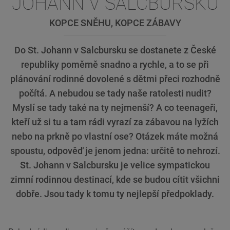
JOHANN V SALCBURSKU
KOPCE SNĚHU, KOPCE ZÁBAVY
Do St. Johann v Salcbursku se dostanete z České
republiky poměrně snadno a rychle, a to se při
plánování rodinné dovolené s dětmi přeci rozhodně
počítá. A nebudou se tady naše ratolesti nudit?
Myslí se tady také na ty nejmenší? A co teenageři,
kteří už si tu a tam rádi vyrazí za zábavou na lyžích
nebo na prkně po vlastní ose? Otázek máte možná
spoustu, odpověď je jenom jedna: určitě to nehrozí.
St. Johann v Salcbursku je velice sympatickou
zimní rodinnou destinací, kde se budou cítit všichni
dobře. Jsou tady k tomu ty nejlepší předpoklady.