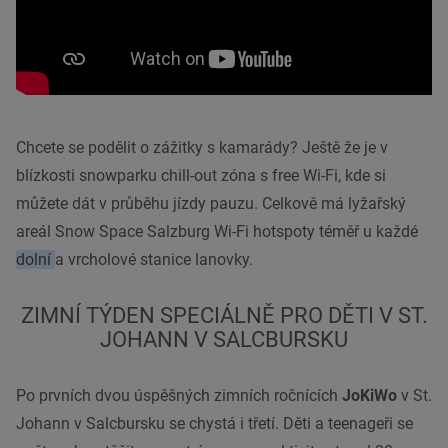
Chcete se podělit o zážitky s kamarády? Ještě že je v
blízkosti snowparku chill-out zóna s free Wi-Fi, kde si
můžete dát v průběhu jízdy pauzu. Celkově má lyžařský
areál Snow Space Salzburg Wi-Fi hotspoty téměř u každé
dolní
a vrcholové stanice lanovky.
ZIMNÍ TÝDEN SPECIÁLNĚ PRO DĚTI V ST.
JOHANN V SALCBURSKU
Po prvních dvou úspěšných zimních ročnících
JoKiWo
v St.
Johann v Salcbursku se chystá i třetí. Děti a teenageři se