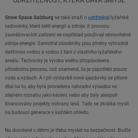
UDRŽITELNOST, KTERÁ DÁVÁ SMYSL
Snow Space Salzburg
se také snaží o
udržitelné
lyžařské
radovánky, které šetří energii a zdroje. K provozu
zasněžovacích zařízení se například používají obnovitelné
zdroje energie. Samotné zásobníky jsou plněny výhradně
dešťovou vodou a vodou z tání z vlastního lyžařského
areálu. Technicky je výroba sněhu přizpůsobena
přírodnímu procesu, což znamená, že je zapotřebí pouze
voda a vzduch. A i při výstavbě nové sjezdovky se přísně
dbá na to, aby byla provedena náhradní výsadba ve
stejném rozsahu jako kácení, nebo aby byly alespoň
financovány projekty ochrany lesů. Tady se zkrátka myslí
na budoucí generace v každém ohledu.
Na dovolené s dětmi je třeba myslet na bezpečnost. Buďte