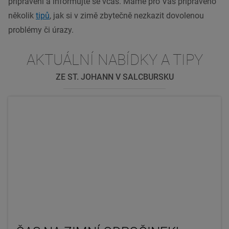
připravení a informujte se včas. Máme pro Vás připraveno
několik
tipů
, jak si v zimě zbytečně nezkazit dovolenou
problémy či úrazy.
AKTUÁLNÍ NABÍDKY A TIPY
ZE ST. JOHANN V SALCBURSKU