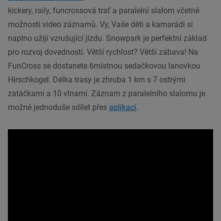
kickery, raily, funcrossová trať a paralelní slalom včetně
možnosti video záznamů. Vy, Vaše děti a kamarádi si
naplno užijí vzrušující jízdu. Snowpark je perfektní základ
pro rozvoj dovedností. Větší rychlost? Větší zábava! Na
FunCross se dostanete 6místnou sedačkovou lanovkou
Hirschkogel. Délka trasy je zhruba 1 km s 7 ostrými
zatáčkami a 10 vlnami. Záznam z paralelního slalomu je
možné jednoduše sdílet přes
aplikaci
.