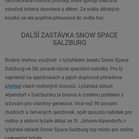
certifikované rodinné podniky, které splňují všechna
náročná kriteria dovolené s dětmi. Ze světa dětských
koutků se ale pojďme přesunout do světa hor.
DALŠÍ ZASTÁVKA SNOW SPACE
SALZBURG
Rodiny mohou využívat v lyžařském areálu Snow Space
Salzburg ve Ski amadé různé speciální nabídky. Pro ty
nejmenší na sjezdovkách a jejich doprovod přinášíme
přehled
všech rodinných bonusů. Lyžařská oblast
Alpendorf v Salcbursku je branou k čistému potěšení z
lyžování pro všechny generace. Více než 90 procent
modrých a červených sjezdovek, opět spousta nabídek pro
rodiny a aktivní lyžaře dělají ze St. Johann-Alpendorfu v
lyžařské oblasti Snow Space Salzburg top místo pro rodiny
i rekreační lyžaře.