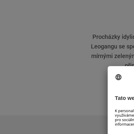
Procházky idyli
Leogangu se spo
mírnými zeleným
při