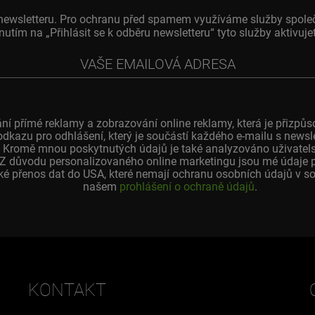
o newsletteru. Pro ochranu před spamem využíváme služby spole
knutím na „Přihlásit se k odběru newsletteru“ tyto služby aktivu
ní přímé reklamy a zobrazování online reklamy, která je přiz
odkazu pro odhlášení, který je součástí každého e-mailu s news
 Kromě mnou poskytnutých údajů je také analyzováno uživatelské
. Z důvodu personalizovaného online marketingu jsou mé údaje 
é přenos dat do USA, které nemají ochranu osobních údajů v sou
našem
prohlášení o ochraně údajů
.
KONTAKT