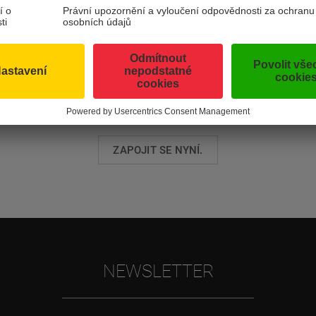
ICKÝ REGION R
NÁM ZPĚTNOU VAZBU A ZÍSKEJTE NEVŠED
DOVOLENÉ!
ZAPOJIT SE NYNÍ.
NEWSLETTER