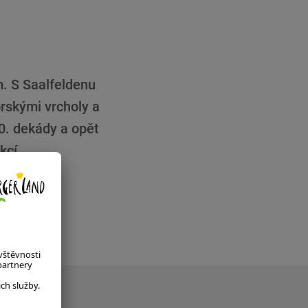
m. S Saalfeldenu
rskými vrcholy a
0. dekády a opět
kcí.