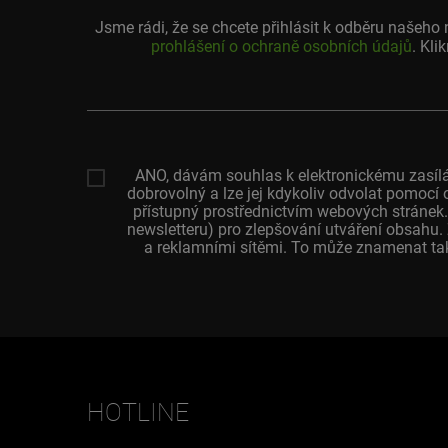
Jsme rádi, že se chcete přihlásit k odběru našeh
prohlášení o ochraně osobních údajů
. Kli
Vaše
emailová
adresa
ANO, dávám souhlas k elektronickému zasílá
dobrovolný a lze jej kdykoliv odvolat pomocí 
přístupný prostřednictvím webových stránek.
newsletteru) pro zlepšování utváření obsahu
a reklamními sítěmi. To může znamenat tak
HOTLINE