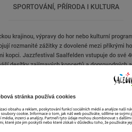
SPORTOVÁNÍ, PŘÍRODA I KULTURA
ckou krajinou, výpravy do hor nebo kulturní progra
jují rozmanité zážitky z dovolené mezi příkrými ho
i kopci. Jazzfestival Saalfelden vstupuje do své 4
náší desítky zajímavých koncertů a doprovodných a
ČÍST VÍCE