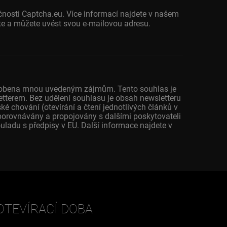
čnosti Captcha.eu. Více informací najdete v našem
jete a můžete uvést svou e-mailovou adresu.
působena mnou uvedeným zájmům. Tento souhlas je
letterem. Bez udělení souhlasu je obsah newsletteru
 chování (otevírání a čtení jednotlivých článků v
porovnávány a propojovány s dalšími poskytovateli
ladu s předpisy v EU. Další informace najdete v
OTEVÍRACÍ DOBA