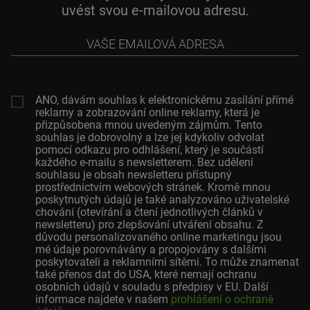
uvést svou e-mailovou adresu.
Vaše
emailová
adresa
ANO, dávám souhlas k elektronickému zasílání přímé
reklamy a zobrazování online reklamy, která je
přizpůsobena mnou uvedeným zájmům. Tento
souhlas je dobrovolný a lze jej kdykoliv odvolat
pomocí odkazu pro odhlášení, který je součástí
každého e-mailu s newsletterem. Bez udělení
souhlasu je obsah newsletteru přístupný
prostřednictvím webových stránek. Kromě mnou
poskytnutých údajů je také analyzováno uživatelské
chování (otevírání a čtení jednotlivých článků v
newsletteru) pro zlepšování utváření obsahu. Z
důvodu personalizovaného online marketingu jsou
mé údaje porovnávány a propojovány s dalšími
poskytovateli a reklamními sítěmi. To může znamenat
také přenos dat do USA, které nemají ochranu
osobních údajů v souladu s předpisy v EU. Další
informace najdete v našem
prohlášení o ochraně