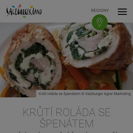
Accesskey
Accesskey
Accesskey
Accesskey
K obsahu
K navigaci
Na začátek stránky
K patičce
[3]
[0]
[1]
[2]
REGIONY
Navi
Krůtí roláda se špenátem © Salzburger Agrar Marketing
KRŮTÍ ROLÁDA SE
ŠPENÁTEM