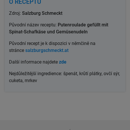
O RECEPTU
Zdroj:
Salzburg Schmeckt
Původní název
receptu:
Putenroulade gefüllt mit
Spinat-Schafkäse und Gemüsenudeln
Původní recept
je k dispozici v němčině na
stránce
salzburgschmeckt.at
Další informace
najdete
zde
Nejdůležitější ingredience: špenát, krůtí plátky, ovčí sýr,
cuketa, mrkev