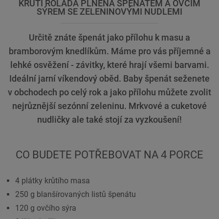
KRŮTÍ ROLÁDA PLNĚNÁ ŠPENÁTEM A OVČÍM
SÝREM SE ZELENINOVÝMI NUDLEMI
Určitě znáte špenát jako přílohu k masu a
bramborovým knedlíkům. Máme pro vás příjemné a
lehké osvěžení - závitky, které hrají všemi barvami.
Ideální jarní víkendový oběd. Baby špenát seženete
v obchodech po celý rok a jako přílohu můžete zvolit
nejrůznější sezónní zeleninu. Mrkvové a cuketové
nudličky ale také stojí za vyzkoušení!
CO BUDETE POTŘEBOVAT NA 4 PORCE
4 plátky krůtího masa
250 g blanšírovaných listů špenátu
120 g ovčího sýra