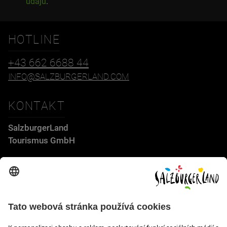
údajů
.
HOTLINE
+43 662 6688 44
INFO@SALZBURGERLAND.COM
KONTAKT
SalzburgerLand
Tourismus GmbH
Wiener Bundesstraße 23
5300 Hallwang
+43 662 6688 44
info@salzburgerland.com