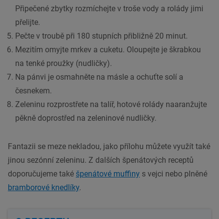
Připečené zbytky rozmíchejte v troše vody a rolády jimi
přelijte.
Pečte v troubě při 180 stupních přibližně 20 minut.
Mezitím omyjte mrkev a cuketu. Oloupejte je škrabkou
na tenké proužky (nudličky).
Na pánvi je osmahněte na másle a ochuťte solí a
česnekem.
Zeleninu rozprostřete na talíř, hotové rolády naaranžujte
pěkně doprostřed na zeleninové nudličky.
Fantazii se meze nekladou, jako přílohu můžete využít také
jinou sezónní zeleninu. Z dalších špenátových receptů
doporučujeme také
špenátové muffiny
s vejci nebo plněné
bramborové knedlíky
.