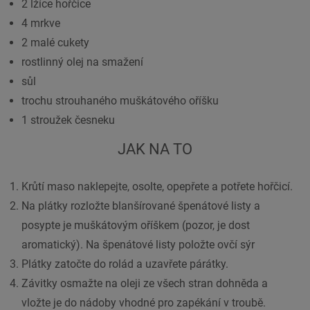
2 lžíce hořčice
4 mrkve
2 malé cukety
rostlinný olej na smažení
sůl
trochu strouhaného muškátového oříšku
1 stroužek česneku
JAK NA TO
Krůtí maso naklepejte, osolte, opepřete a potřete hořčicí.
Na plátky rozložte blanšírované špenátové listy a
posypte je muškátovým oříškem (pozor, je dost
aromatický). Na špenátové listy položte ovčí sýr
Plátky zatočte do rolád a uzavřete párátky.
Závitky osmažte na oleji ze všech stran dohněda a
vložte je do nádoby vhodné pro zapékání v troubě.