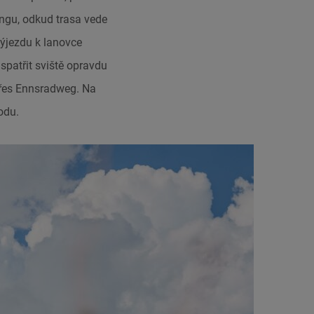
ngu, odkud trasa vede
výjezdu k lanovce
patřit sviště opravdu
přes Ennsradweg. Na
odu.