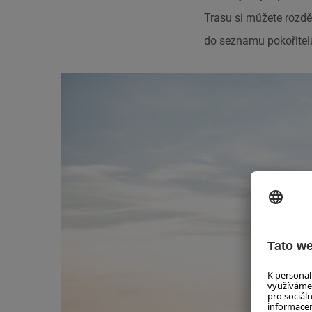
Trasu si můžete rozděli
do seznamu pokořitel