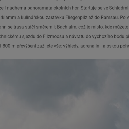
ejí nádherná panoramata okolních hor. Startuje se ve Schladmi
karklamm a kulinářskou zastávku Fliegenpilz až do Ramsau. Po 
 se trasa stáčí směrem k Bachlalm, což je místo, kde můžete s
technickému sjezdu do Filzmoosu a návratu do výchozího bodu 
1 800 m převýšení zažijete vše: výhledy, adrenalin i alpskou poh