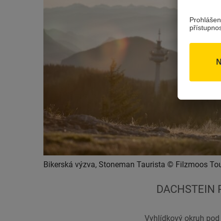
Bikerská výzva, Stoneman Taurista © Filzmoos To
DACHSTEIN 
Vyhlídkový okruh pod