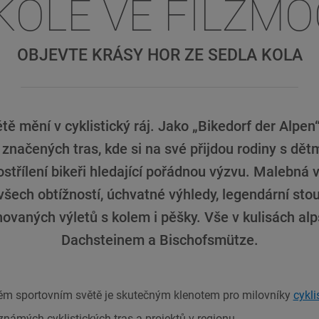
KOLE VE FILZM
OBJEVTE KRÁSY HOR ZE SEDLA KOLA
tě mění v cyklistický ráj. Jako „Bikedorf der Alpen
značených tras, kde si na své přijdou rodiny s dět
 ostřílení bikeři hledající pořádnou výzvu. Malebná 
všech obtížností, úchvatné výhledy, legendární stou
vaných výletů s kolem i pěšky. Vše v kulisách alp
Dachsteinem a Bischofsmütze.
ém sportovním světě je skutečným klenotem pro milovníky
cykli
známých cyklistických tras a projektů v regionu.