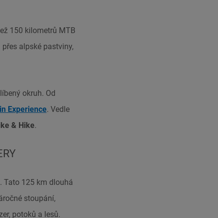
než 150 kilometrů MTB
 přes alpské pastviny,
blíbený okruh. Od
in Experience
. Vedle
ike & Hike
.
ERY
u. Tato 125 km dlouhá
áročné stoupání,
er, potoků a lesů.