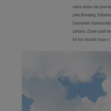
celou dobu vás prováz
přes Birnberg, Silber
Dachstein Südwandbahn
zblízka. Závěr patří 
65 km dlouhé trase s 