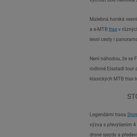
Malebná horská vesni
a e-MTB
tras
v různých
lesní cesty i panoram
Není náhodou, že se 
rodinné Eisstadl tour
klasických MTB tras t
ST
Legendární trasa
Ston
výzva s převýšením 4 
drsné sjezdy a předevš