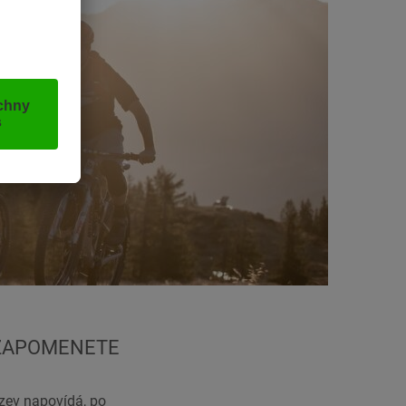
EZAPOMENETE
zev napovídá, po