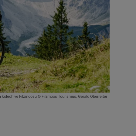
 kolech ve Filzmoosu © Filzmoos Tourismus, Gerald Oberreiter