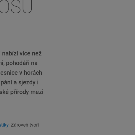
OOSU
“ nabízí více než
mi, pohodáři na
vesnice v horách
pání a sjezdy i
ské přírody mezi
stiky
. Zároveň tvoří