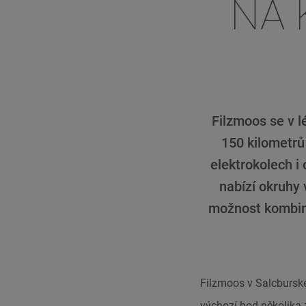
NA 
Filzmoos se v lé
150 kilometrů 
elektrokolech i
nabízí okruhy 
možnost kombino
Filzmoos v Salcbursk
výchozí bod několika 