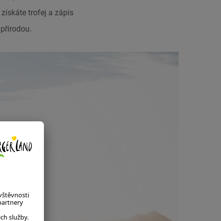
 získáte trofej a zápis
přírodou.