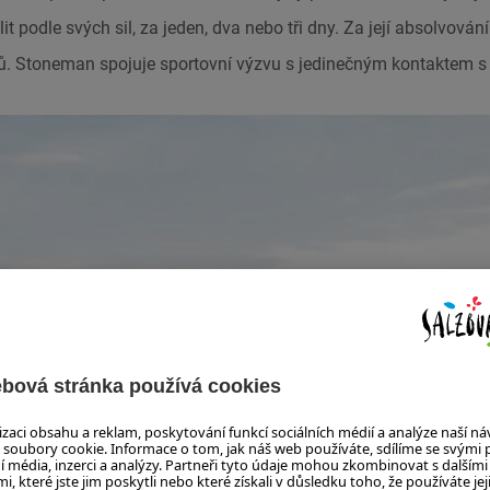
t podle svých sil, za jeden, dva nebo tři dny. Za její absolvování
ů. Stoneman spojuje sportovní výzvu s jedinečným kontaktem s 