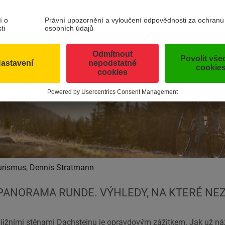
urismus, Dennis Stratmann
PANORAMA RUNDE. VÝHLEDY, NA KTERÉ N
 jižními stěnami Dachsteinu je opravdovým zážitkem. Jak už ná