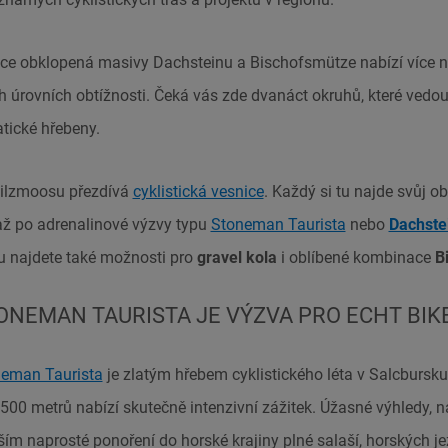
ce obklopená masivy Dachsteinu a Bischofsmütze nabízí více 
 úrovních obtížnosti. Čeká vás zde dvanáct okruhů, které vedou
atické hřebeny.
Filzmoosu přezdívá
cyklistická vesnice
. Každý si tu najde svůj o
 až po adrenalinové výzvy typu
Stoneman Taurista
nebo
Dachste
u najdete také možnosti pro
gravel kola
i oblíbené kombinace
B
ONEMAN TAURISTA JE VÝZVA PRO ECHT BIK
eman Taurista
je zlatým hřebem cyklistického léta v Salcbursk
500 metrů nabízí skutečně intenzivní zážitek. Úžasné výhledy, n
ím naprosté ponoření do horské krajiny plné salaší, horských jez