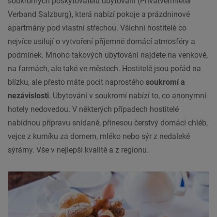
soukromých poskytovatelů ubytování (Privatvermieter
Verband Salzburg), která nabízí pokoje a prázdninové
apartmány pod vlastní střechou. Všichni hostitelé co
nejvíce usilují o vytvoření příjemné domácí atmosféry a
podmínek. Mnoho takových ubytování najdete na venkově,
na farmách, ale také ve městech. Hostitelé jsou pořád na
blízku, ale přesto máte pocit naprostého
soukromí a
nezávislosti
. Ubytování v soukromí nabízí to, co anonymní
hotely nedovedou. V některých případech hostitelé
nabídnou přípravu snídaně, přinesou čerstvý domácí chléb,
vejce z kurníku za domem, mléko nebo sýr z nedaleké
sýrárny. Vše v nejlepší kvalitě a z regionu.