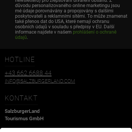
newsletteru) pro zlepšování utváření obsahu. Z
důvodu personalizovaného online marketingu jsou
mé údaje porovnávány a propojovány s dalšími
poskytovateli a reklamními sítěmi. To může znamenat
také přenos dat do USA, které nemají ochranu
osobních údajů v souladu s předpisy v EU. Další
informace najdete v našem
prohlášení o ochraně
údajů
.
HOTLINE
+43 662 6688 44
INFO@SALZBURGERLAND.COM
KONTAKT
SalzburgerLand
Tourismus GmbH