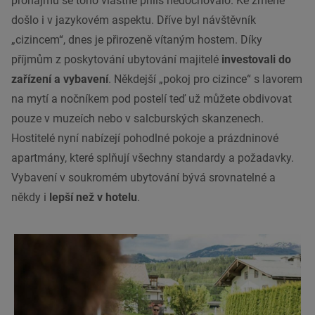
pronájmu se toho vlastně příliš nedochovalo. Ke změně
došlo i v jazykovém aspektu. Dříve byl návštěvník
„cizincem“, dnes je přirozeně vítaným hostem. Díky
příjmům z poskytování ubytování majitelé
investovali do
zařízení a vybavení
. Někdejší „pokoj pro cizince“ s lavorem
na mytí a nočníkem pod postelí teď už můžete obdivovat
pouze v muzeích nebo v salcburských skanzenech.
Hostitelé nyní nabízejí pohodlné pokoje a prázdninové
apartmány, které splňují všechny standardy a požadavky.
Vybavení v soukromém ubytování bývá srovnatelné a
někdy i
lepší než v hotelu
.