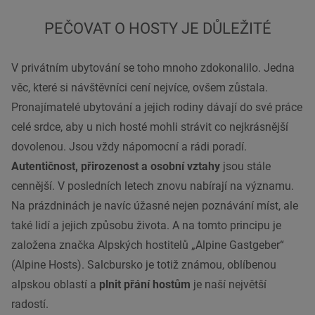
PEČOVAT O HOSTY JE DŮLEŽITÉ
V privátním ubytování se toho mnoho zdokonalilo. Jedna
věc, které si návštěvníci cení nejvíce, ovšem zůstala.
Pronajímatelé ubytování a jejich rodiny dávají do své práce
celé srdce, aby u nich hosté mohli strávit co nejkrásnější
dovolenou. Jsou vždy nápomocní a rádi poradí.
Autentičnost, přirozenost a osobní vztahy
jsou stále
cennější. V posledních letech znovu nabírají na významu.
Na prázdninách je navíc úžasné nejen poznávání míst, ale
také lidí a jejich způsobu života. A na tomto principu je
založena značka Alpských hostitelů „Alpine Gastgeber“
(Alpine Hosts). Salcbursko je totiž známou, oblíbenou
alpskou oblastí a
plnit přání hostům
je naší největší
radostí.