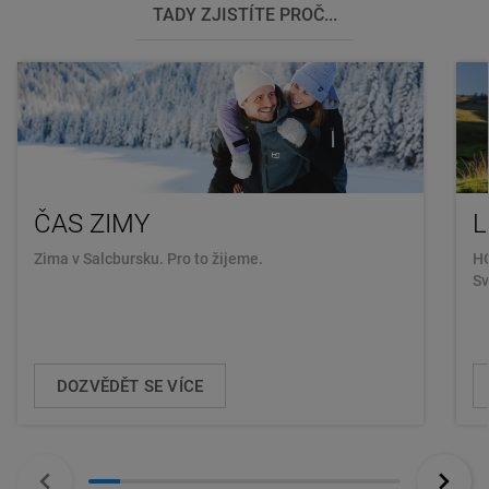
TADY ZJISTÍTE PROČ...
ČAS ZIMY
L
Zima v Salcbursku. Pro to žijeme.
H
Sv
DOZVĚDĚT SE VÍCE