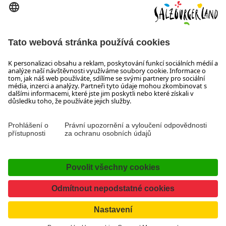
Wiener Bundesstraße 23
5300 Hallwang
+43 662 6688 44
info@salzburgerland.com
OTEVÍRACÍ DOBA
Těšíme se na Vaši poptávku!
Jsme Vám rádi k dispozici od pondělí do čtvrtka od 08:00 do
17:30 hodin a v pátek od 08:00 do 17:00 hodin.
Tiráž, Ochrana osobních údajů & vyloučení odpovědnosti
Kontakt
Prohlášení o přístupnosti
Facebook
YouTube
Instagram
TikTok
Pinterest
LinkedIn
WhatsApp