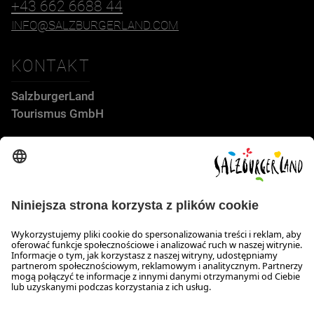
+43 662 6688 44
INFO@SALZBURGERLAND.COM
KONTAKT
SalzburgerLand
Tourismus GmbH
Wiener Bundesstraße 23
5300 Hallwang
+43 662 6688 44
info@salzburgerland.com
GODZINY OTWARCIA
Skontaktuj się z nami!
Nasi konsultanci służą Państwu informacją od pn. do czw. w
godz. 8:00-17:30 oraz w pt. w godz. 8:00 do 17:00.