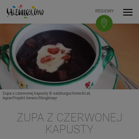
Accesskey
Accesskey
Accesskey
Accesskey
Do treści
Do nawigacji
Na górę strony
Do stopki
[0]
[3]
[1]
[2]
REGIONY
Men
Zupa z czerwonej kapusty © salzburgschmeckt.at,
Agrar.Projekt.Verein/Stinglmayr
ZUPA Z CZERWONEJ
KAPUSTY