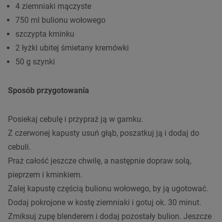
4 ziemniaki mączyste
750 ml bulionu wołowego
szczypta kminku
2 łyżki ubitej śmietany kremówki
50 g szynki
Sposób przygotowania
Posiekaj cebulę i przypraż ją w garnku.
Z czerwonej kapusty usuń głąb, poszatkuj ją i dodaj do
cebuli.
Praż całość jeszcze chwilę, a następnie dopraw solą,
pieprzem i kminkiem.
Zalej kapustę częścią bulionu wołowego, by ją ugotować.
Dodaj pokrojone w kostę ziemniaki i gotuj ok. 30 minut.
Zmiksuj zupę blenderem i dodaj pozostały bulion. Jeszcze