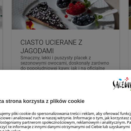
CIASTO UCIERANE Z
JAGODAMI
Smaczny, lekki i puszysty placek z
sezonowymi owocami, doskonały zarówno
do popołudniowej kawy, jak i na oficjalne
przyjęcie.
WIĘCEJ