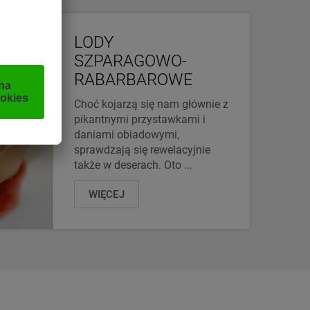
LODY
SZPARAGOWO-
RABARBAROWE
Choć kojarzą się nam głównie z
pikantnymi przystawkami i
daniami obiadowymi,
sprawdzają się rewelacyjnie
także w deserach. Oto ...
WIĘCEJ