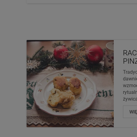
RAC
PIN
Trady
dawnie
wzmoc
rytual
żywica
WI