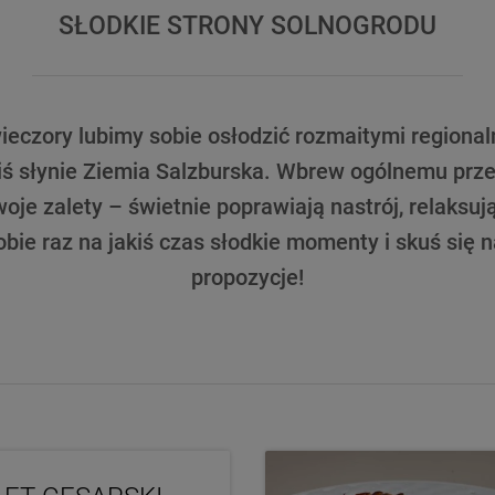
SŁODKIE STRONY SOLNOGRODU
eczory lubimy sobie osłodzić rozmaitymi regional
ziś słynie Ziemia Salzburska. Wbrew ogólnemu przek
je zalety – świetnie poprawiają nastrój, relaksują
obie raz na jakiś czas słodkie momenty i skuś się 
propozycje!