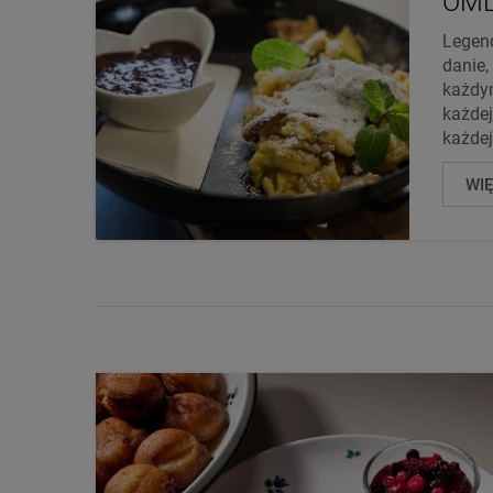
OML
Legend
danie,
każdym
każdej
każdej 
WI