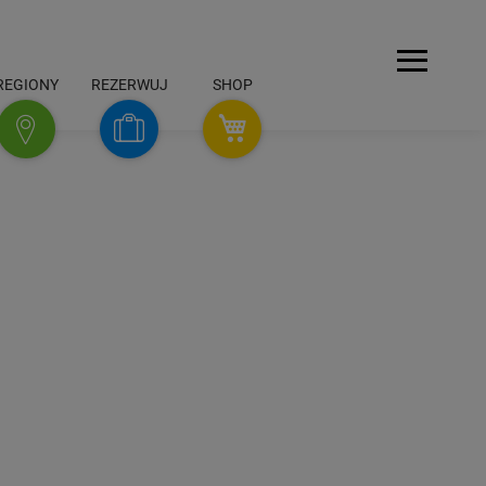
Menu
REGIONY
REZERWUJ
SHOP
SHOP
Rezerwuj
Regiony