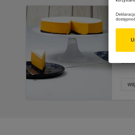
SER
Pyszny
delika
konsys
pomar
apety
aroma
WI