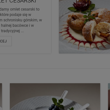
ET CESARSKI
arny omlet cesarski to
 które podaje się w
 schronisku górskim, w
 halnej bacówce i w
tradycyjnej ...
ĘCEJ