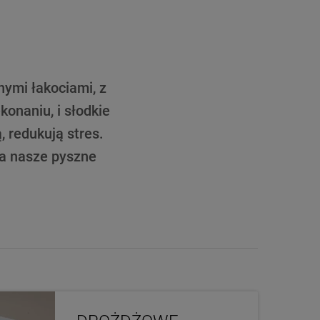
nymi łakociami, z
onaniu, i słodkie
, redukują stres.
na nasze pyszne