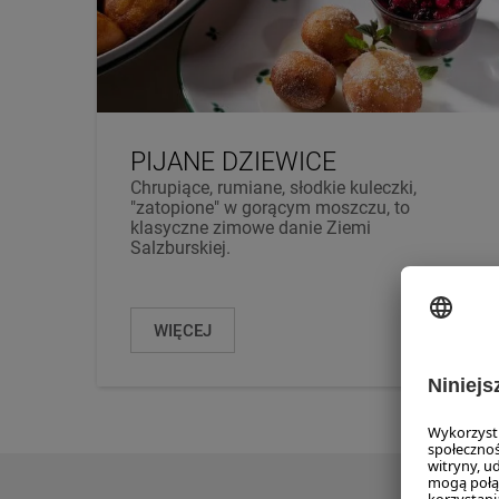
PIJANE DZIEWICE
Chrupiące, rumiane, słodkie kuleczki,
"zatopione" w gorącym moszczu, to
klasyczne zimowe danie Ziemi
Salzburskiej.
WIĘCEJ