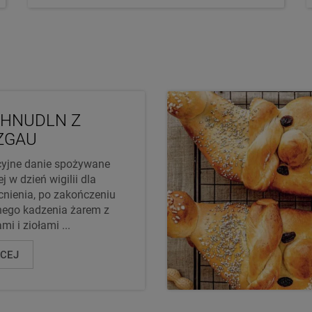
HNUDLN Z
ZGAU
cyjne danie spożywane
j w dzień wigilii dla
nienia, po zakończeniu
nego kadzenia żarem z
mi i ziołami ...
ĘCEJ