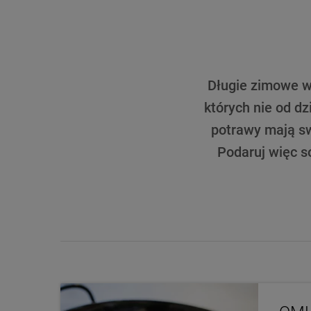
Długie zimowe wi
których nie od d
potrawy mają swo
Podaruj więc s