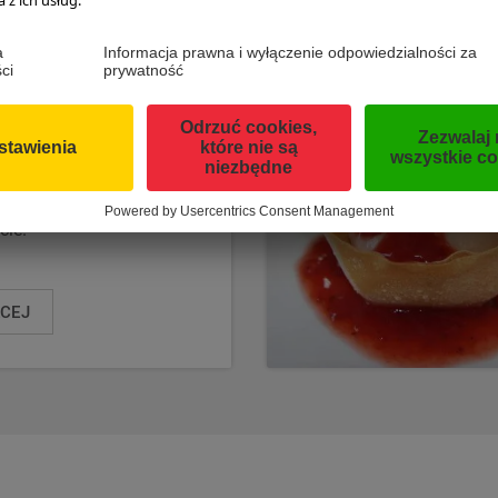
NIK DYNIOWY
 torcik serowy o
tnej kremowej
tencji, ładnej
ańczowej barwie i
cznym dyniowym
cie.
ĘCEJ