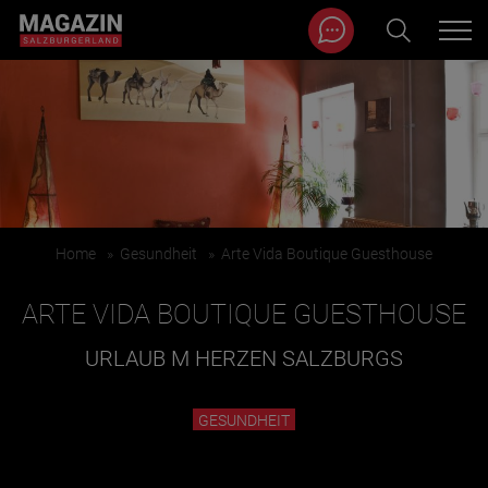
Magazin durchsuchen...
Zum Inhalt springen
BEITRÄGE IN MEINER NÄHE
Home
»
Gesundheit
»
Arte Vida Boutique Guesthouse
ARTE VIDA BOUTIQUE GUESTHOUSE
URLAUB M HERZEN SALZBURGS
BEITRÄGE IN MEINER NÄHE ANZEIGEN
GESUNDHEIT
KATEGORIEN