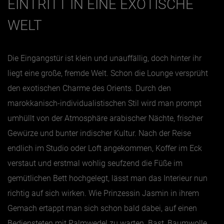
EINTRITT IN EINE EXOTISCHE
WELT
Jänner
Februar
Die Eingangstür ist klein und unauffällig, doch hinter ihr
März
liegt eine große, fremde Welt. Schon die Lounge versprüht
April
den exotischen Charme des Orients. Durch den
Mai
marokkanisch-individualistischen Stil wird man prompt
Juni
umhüllt von der Atmosphäre arabischer Nächte, frischer
Juli
Gewürze und bunter indischer Kultur. Nach der Reise
August
endlich im Studio oder Loft angekommen, Koffer im Eck
September
verstaut und erstmal wohlig seufzend die Füße im
gemütlichen Bett hochgelegt, lässt man das Interieur nun
Oktober
richtig auf sich wirken. Wie Prinzessin Jasmin in ihrem
November
Gemach ertappt man sich schon bald dabei, auf einen
Dezember
Bediensteten mit Palmwedel zu warten. Bast, Baumwolle