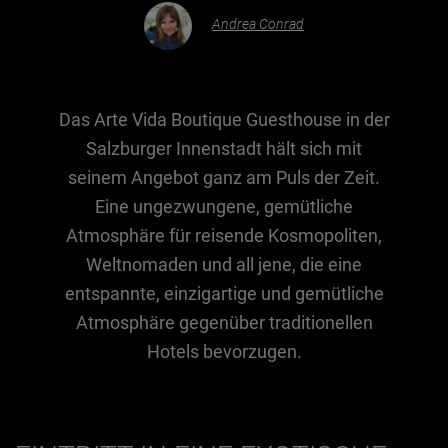
Andrea Conrad
Essen & Trinken
Outdoor & Sport
Das Arte Vida Boutique Guesthouse in der
Gesundheit
Salzburger Innenstadt hält sich mit
Nachhaltigkeit
seinem Angebot ganz am Puls der Zeit.
Sehenswürdig
Eine ungezwungene, gemütliche
Kunst & Kultur
Atmosphäre für reisende Kosmopoliten,
Brauchtum
Weltnomaden und all jene, die eine
entspannte, einzigartige und gemütliche
Lifestyle
Atmosphäre gegenüber traditionellen
Hotel & Reise
Hotels bevorzugen.
Archiv
BEITRÄGE NACH MONAT