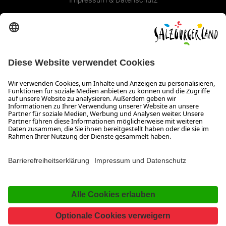
Erklärung zur Barrierefreiheit Magazin
SALZBURGERLAND
Infos zum Urlaub im SalzburgerLand
Veranstaltungen im SalzburgerLand
Aktuelle Urlaubsangebote
Newsroom
Presse
Broschüren Shop